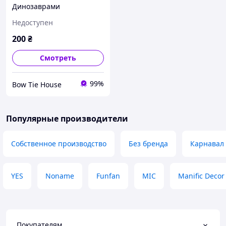
Динозаврами
фиолетовые с желтыми
Недоступен
200
₴
Смотреть
99%
Bow Tie House
Популярные производители
Собственное производство
Без бренда
Карнавал
YES
Noname
Funfan
MIC
Manific Decor
Покупателям