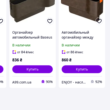
Органайзер
Автомобильный
автомобильный Baseus
органайзер между
OrganizeFun Series Car
сидениям Baseus
В наличии
В наличии
Console Storage
OrganizeFun Series Car
1
Organizer Marble
Console Storage
84
86
от
₴
/мес
от
₴
/мес
Brown (коричневый)
Organizer Brown
836
₴
860
₴
Купить
Купить
0%
90%
92%
A99.com.ua
ENJOY - наслаждайтесь покупками вместе с нами!