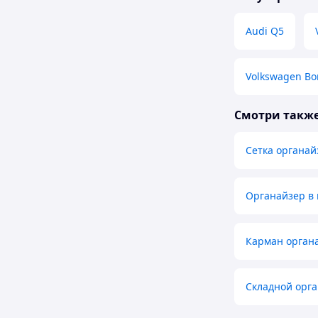
Audi Q5
Volkswagen Bo
Смотри такж
Сетка органай
Органайзер в
Карман органа
Складной орга