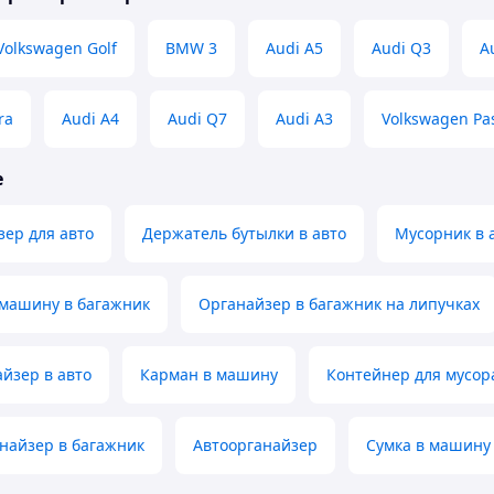
Volkswagen Golf
BMW 3
Audi A5
Audi Q3
A
ra
Audi A4
Audi Q7
Audi A3
Volkswagen Pa
е
зер для авто
Держатель бутылки в авто
Мусорник в 
 машину в багажник
Органайзер в багажник на липучках
йзер в авто
Карман в машину
Контейнер для мусора
найзер в багажник
Автоорганайзер
Сумка в машину