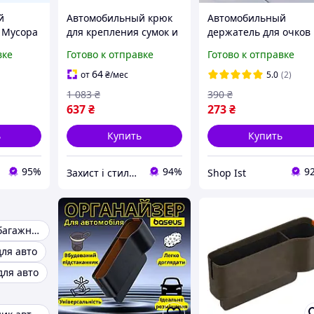
й
Автомобильный крюк
Автомобильный
 Мусора
для крепления сумок и
держатель для очков 
к Baseus
вещей металлический
машину клипса
вке
Готово к отправке
Готово к отправке
темно-серый Baseus
фиксатор
аленькое
Beetle
автодержатель очков
64
от
₴
/мес
5.0
(2)
о в
на козырёк Baseus
1 083
₴
390
₴
истоты
637
₴
273
₴
ь
Купить
Купить
95%
94%
9
Захист і стиль — в одному магазині
Shop Ist
Органайзер в багажник автомобиля
ля авто
для авто