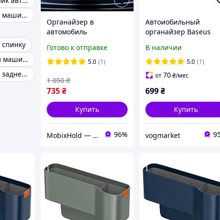
Сумка в багажник автомобиля
Органайзери в машину
Органайзер в
Автоиобильный
автомобиль
органайзер Baseus
компактный со
OrganizeFun Series C
 спинку
Готово к отправке
В наличии
встроенным
Console Storage
Органайзеры в машину
подстаканником
Organizer
5.0
(1)
5.0
(1)
универсальный
C20256502001-00 Bro
Органайзер на заднее сиденье
70
от
₴
/мес
1 050
₴
черный Baseus
735
₴
699
₴
OrganizeFun
Купить
Купить
96%
9
MobixHold — интернет-магазин современных гаджетов и полезных аксессуаров
vogmarket