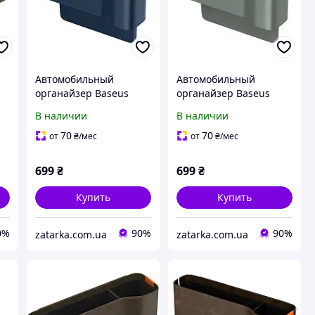
Автомобильный
Автомобильный
органайзер Baseus
органайзер Baseus
ar
OrganizeFun Series Car
OrganizeFun Series Car
В наличии
В наличии
Console Storage
Console Storage
Organizer
Organizer
70
70
от
₴
/мес
от
₴
/мес
wn
C20256502311-00 Blue
C20256502831-00 Grey
699
₴
699
₴
Купить
Купить
0%
90%
90%
zatarka.com.ua
zatarka.com.ua