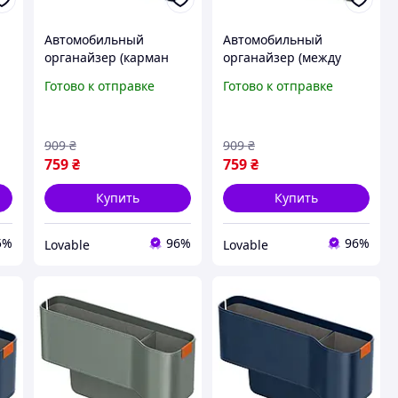
Автомобильный
Автомобильный
органайзер (карман
органайзер (между
ar
между сиденьями)
сиденьями) Baseus
Готово к отправке
Готово к отправке
Baseus OrganizeFun с
OrganizeFun,
подстаканником, эко-
органайзер в машину с
wn
кожа Синий
подстаканником,
909
₴
909
₴
серый
759
₴
759
₴
Купить
Купить
5%
96%
96%
Lovable
Lovable