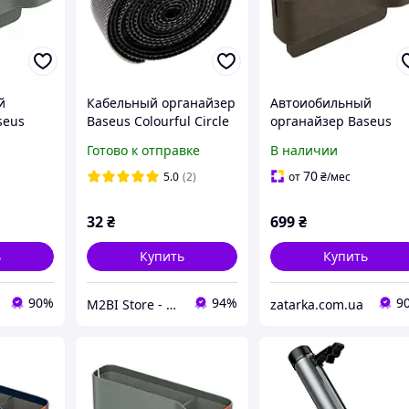
й
Кабельный органайзер
Автоиобильный
seus
Baseus Colourful Circle
органайзер Baseus
ries Car
Velcro strap (50см) Black
OrganizeFun Series C
Готово к отправке
В наличии
e Frosted
(ACMGT-А01)
Console Storage
Organizer
70
5.0
(2)
от
₴
/мес
C20256502001-00 Bro
32
₴
699
₴
ь
Купить
Купить
90%
94%
9
M2BI Store - мир техники и аксессуаров
zatarka.com.ua