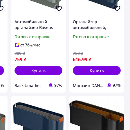
Автомобильный
Органайзер
органайзер Baseus
автомобильный,
OrganizeFun между
органайзер для салона
Готово к отправке
Готово к отправке
e
сиденьями с
Baseus OrganizeFun
подстаканником Серый
экокожа, подставка для
76
от
₴
/мес
(Frosted Gray)
чашки Galaxy Blue
909
₴
750
₴
759
₴
616
.99
₴
Купить
Купить
7%
97%
97%
Baskit.market
Магазин DANDI