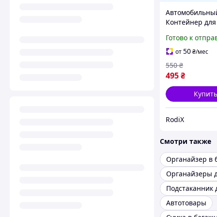
Автомобильны
Контейнер для
в Подстаканни
Готово к отпра
с Мусорными
Пакетиками М
50
от
₴
/мес
Мусорное Ведр
550
₴
Машину для Ч
495
₴
Купит
RodiX
Смотри также
Органайзеры д
Подстаканник 
Автотовары