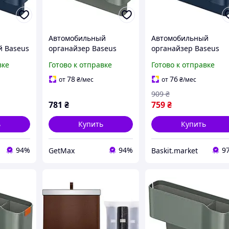
Автомобильный
Автомобильный
 Baseus
органайзер Baseus
органайзер Baseus
ries
OrganizeFun 2
OrganizeFun между
вке
Готово к отправке
Готово к отправке
отделения с
сиденьями Galaxy Blu
м 2
подстаканником,
78
76
от
₴
/мес
от
₴
/мес
xy Blue
экокожа, серый
909
₴
781
₴
759
₴
ь
Купить
Купить
94%
94%
9
GetMax
Baskit.market