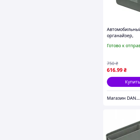
Автомобильны
органайзер,
органайзер дл
Готово к отпра
Baseus Organiz
подставкой дл
и экокожей
750
₴
616
.99
₴
Купит
Магазин DANDI