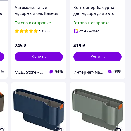
Автомобильный
Контейнер бак урна
в
мусорный бак Baseus
для мусора для авто
Dust-free Trash Can
Baseus Dust-free
Готово к отправке
Готово к отправке
Black (CRLJT-A01)
Vehicle-mounted Trash
Can Black (CRLJT-A01)
42
5.0
(3)
от
₴
/мес
245
₴
419
₴
Купить
Купить
2%
94%
99%
M2BI Store - мир техники и аксессуаров
Интернет-магазин электроники и аксессуаров "Ugreen Украина"