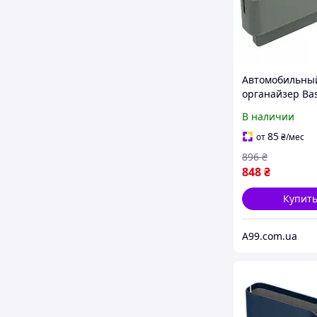
Автомобильны
органайзер Ba
OrganizeFun Se
В наличии
Console Storag
Gray (серый)
85
от
₴
/мес
896
₴
848
₴
Купит
A99.com.ua