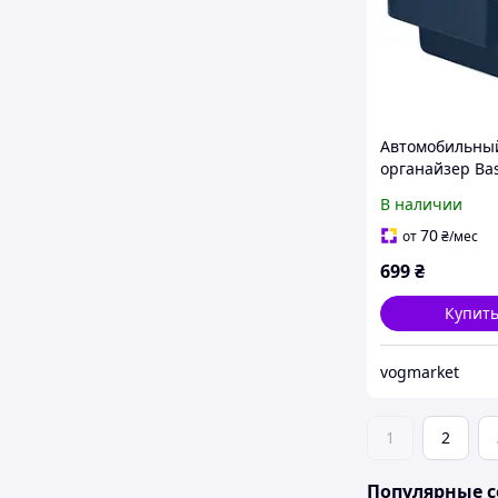
Автомобильны
органайзер Ba
OrganizeFun Se
В наличии
Console Storag
Organizer
70
от
₴
/мес
C20256502311-
699
₴
Купит
vogmarket
1
2
Популярные с