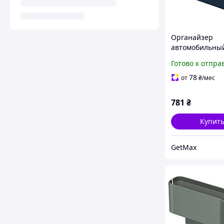
Органайзер
автомобильный
OrganizeFun Se
Готово к отпра
консольный с
подстаканнико
78
от
₴
/мес
отделения Gala
781
₴
Купит
GetMax