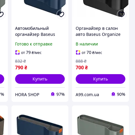
Автомобильный
Органайзер в салон
органайзер Baseus
авто Baseus Organize
OrganizeFun Series (
Fun Series
Готово к отправке
В наличии
Galaxy Blue)
C20256502111-00
79
70
от
₴
/мес
от
₴
/мес
832
₴
888
₴
790
₴
700
₴
Купить
Купить
7%
97%
90%
HORA SHOP
A99.com.ua