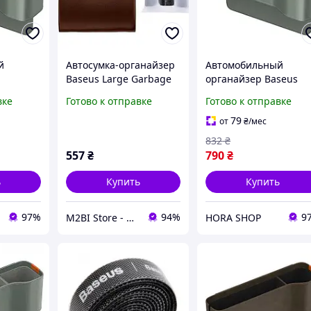
й
Автосумка-органайзер
Автомобильный
Baseus Large Garbage
органайзер Baseus
я авто
Bag for Back Seat of
OrganizeFun Series (
вке
Готово к отправке
Готово к отправке
eFun с
Cars Brown (CRLJD-A08)
Frosted Gray)
я чашки
79
от
₴
/мес
832
₴
557
₴
790
₴
ь
Купить
Купить
97%
94%
9
M2BI Store - мир техники и аксессуаров
HORA SHOP