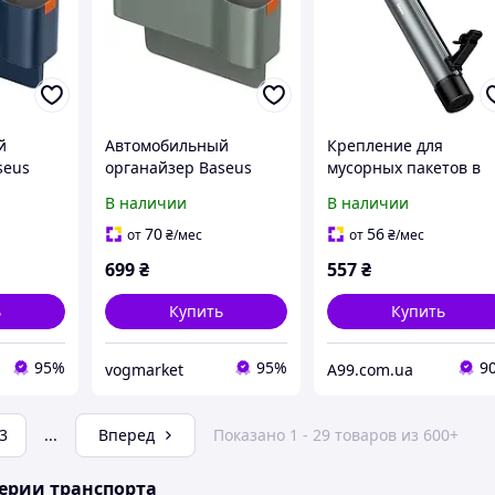
й
Автомобильный
Крепление для
seus
органайзер Baseus
мусорных пакетов в
ries Car
OrganizeFun Series Car
авто BASEUS Clean
В наличии
В наличии
e
Console Storage
Garbage Bag for Back
Organizer
Seat of Cars CRLJD-C0
70
56
от
₴
/мес
от
₴
/мес
00 Blue
C20256502831-00 Grey
699
₴
557
₴
ь
Купить
Купить
95%
95%
9
vogmarket
A99.com.ua
3
...
Вперед
Показано 1 - 29 товаров из 600+
ерии транспорта