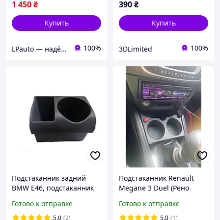
1 450
₴
390
₴
Купить
Купить
100%
100%
LPauto — надёжные решения для вашей техники
3DLimited
Подстаканник задний
Подстаканник Renault
BMW E46, подстаканник
Megane 3 Duel (Рено
задний бмв е46
Меган 3 Duel)
Готово к отправке
Готово к отправке
5.0
(2)
5.0
(1)