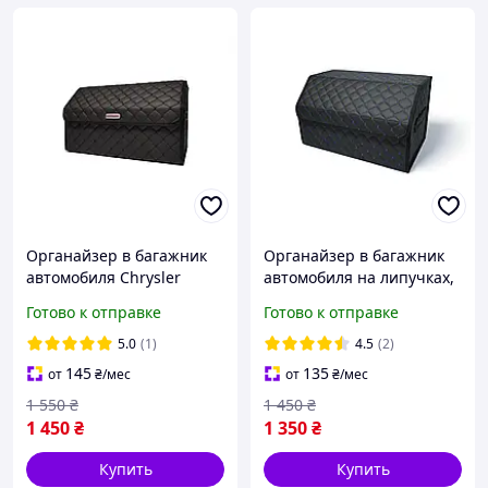
Органайзер в багажник
Органайзер в багажник
автомобиля Chrysler
автомобиля на липучках,
50х30х30 черный
сумка в автомобиль в
Готово к отправке
Готово к отправке
багажник машины 50 см,
черный с синей нитью
5.0
(1)
4.5
(2)
145
135
от
₴
/мес
от
₴
/мес
1 550
₴
1 450
₴
1 450
₴
1 350
₴
Купить
Купить