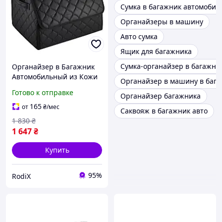
Сумка в багажник автомобил
Органайзеры в машину
Авто сумка
Ящик для багажника
Сумка-органайзер в багажни
Органайзер в Багажник
Автомобильный из Кожи
Органайзер в машину в баг
Ева с Липучками и Ручкой
Готово к отправке
Органайзер багажника
Сумка в Машину для
Багажника Ящик в Авто
165
от
₴
/мес
Саквояж в багажник авто
1 830
₴
1 647
₴
Купить
95%
RodiX