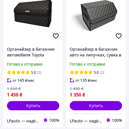
Органайзер в багажник
Органайзер в багажник
автомобиля Toyota
авто на липучках, сумка в
50х30х30 черный
автомобиль в багажник
Готово к отправке
Готово к отправке
машины 50 см, черный с
серой нитью
5.0
(2)
5.0
(2)
145
135
от
₴
/мес
от
₴
/мес
1 550
₴
1 450
₴
1 450
₴
1 350
₴
Купить
Купить
100%
100%
LPauto — надёжные решения для вашей техники
LPauto — надёжные решения для вашей техники