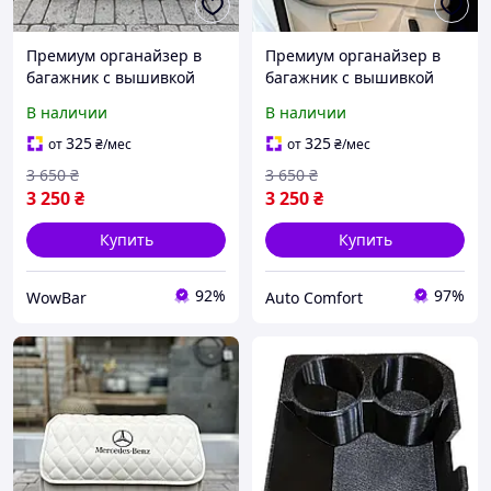
Премиум органайзер в
Премиум органайзер в
багажник с вышивкой
багажник с вышивкой
Mercedes, молочный, 50
Mercedes, бирюзовый, 50
В наличии
В наличии
см
см
325
325
от
₴
/мес
от
₴
/мес
3 650
₴
3 650
₴
3 250
₴
3 250
₴
Купить
Купить
92%
97%
WowBar
Auto Comfort