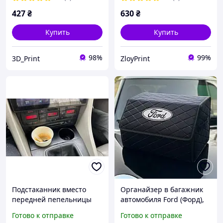
427
₴
630
₴
Купить
Купить
98%
99%
3D_Print
ZloyPrint
Подстаканник вместо
Органайзер в багажник
передней пепельницы
автомобиля Ford (Форд),
Audi A4 B6 B7, ауди а4 б6
сумка в багажник (48 см.)
Готово к отправке
Готово к отправке
б7
алькантара