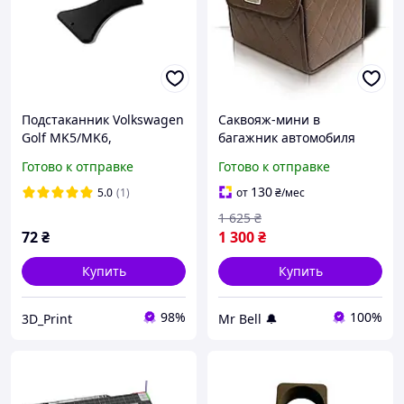
Подстаканник Volkswagen
Саквояж-мини в
Golf MK5/MK6,
багажник автомобиля
вольцваген гольф мк5 мк6
женщине "Range Rover"
Готово к отправке
Готово к отправке
Коричневый
130
5.0
(1)
от
₴
/мес
1 625
₴
72
₴
1 300
₴
Купить
Купить
98%
100%
3D_Print
Mr Bell 🔔