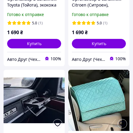
Toyota (Тойота), экокожа
Citroen (Ситроен),
(48x30x30)
экокожа (48x30x30)
Готово к отправке
Готово к отправке
5.0
(1)
5.0
(1)
1 690
₴
1 690
₴
Купить
Купить
100%
100%
Авто Друг (Чехлы, защита картера, коврики)
Авто Друг (Чехлы, защита картера, коврики)