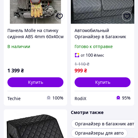
Панель Molle на спинку
Автомобильный
сидіння ABS 4mm 60x40см
Органайзер в Багажник
из Кожи Ева с Липучками
В наличии
Готово к отправке
и Ручкой Сумка в Машину
для Багажника Ящик в
100
от
₴
/мес
Авто
1 110
₴
1 399
₴
999
₴
Купить
Купить
100%
95%
Techie
RodiX
Смотри также
Органайзер в багажник авто
Органайзеры для авто