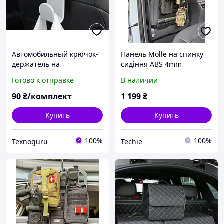
Автомобильный крючок-
Панель Molle на спинку
держатель на
сидіння ABS 4mm
подголовник для сумок и
58*36см
Готово к отправке
В наличии
пакетов (органайзер в
авто) 3D-печать
90
₴/комплект
1 199
₴
Купить
Купить
100%
100%
Texnoguru
Techie