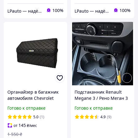
100%
100%
LPauto — надёжные решения для вашей техники
LPauto — надёжные решения для вашей техники
Органайзер в багажник
Подстаканник Renault
автомобиля Chevrolet
Megane 3 / Рено Меган 3
50х30х30 черный
Готово к отправке
Готово к отправке
5.0
(1)
4.9
(9)
145
от
₴
/мес
1 550
₴