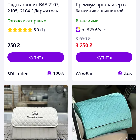
Подстаканник ВАЗ 2107,
Премиум органайзер в
2105, 2104 / Держатель
багажник с вышивкой
стаканов в дефлектор для
Mercedes, бирюзовый, 50
Готово к отправке
В наличии
Жигули
см
325
5.0
(1)
от
₴
/мес
3 650
₴
250
₴
3 250
₴
Купить
Купить
100%
92%
3DLimited
WowBar