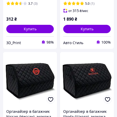
3.7
(3)
5.0
(1)
315
от
₴
/мес
312
₴
1 890
₴
Купить
Купить
98%
100%
3D_Print
Авто Стиль
Органайзер в багажник
Органайзер в багажник
Nissan (Ниссан), экокожа
Skoda (Шкода), экокожа