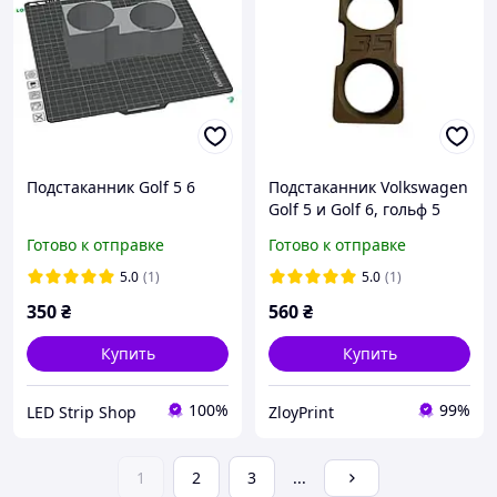
Подстаканник Golf 5 6
Подстаканник Volkswagen
Golf 5 и Golf 6, гольф 5
гольф 6
Готово к отправке
Готово к отправке
5.0
(1)
5.0
(1)
350
₴
560
₴
Купить
Купить
100%
99%
LED Strip Shop
ZloyPrint
1
2
3
...