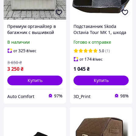
Премиум органайзер в
Подстаканник Skoda
багажник с вышивкой
Octavia Tour МК 1, шкода
Mercedes, молочный, 50
октавия тур мк 1
В наличии
Готово к отправке
см
325
от
₴
/мес
5.0
(1)
174
от
₴
/мес
3 650
₴
3 250
₴
1 045
₴
Купить
Купить
97%
98%
Auto Comfort
3D_Print