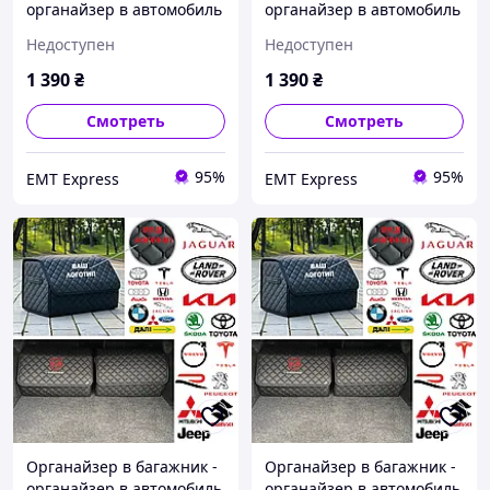
органайзер в автомобиль
органайзер в автомобиль
с металлическим лого.,
с металлическим лого.,
Недоступен
Недоступен
Цвет Черный, Размер
Цвет Черный, Размер
30х65х30 35,
30х65х30 35,
1 390
₴
1 390
₴
ЧЕРНЫЙ+БЕЛЫЙ, ВАШ
ЧЕРНЫЙ+ЖЕЛТЫЙ,
ЛОГОТИП ( Напишіть або
Вышитый
Смотреть
Смотреть
зателефонуйте )
95%
95%
EМT Express
EМT Express
Органайзер в багажник -
Органайзер в багажник -
органайзер в автомобиль
органайзер в автомобиль