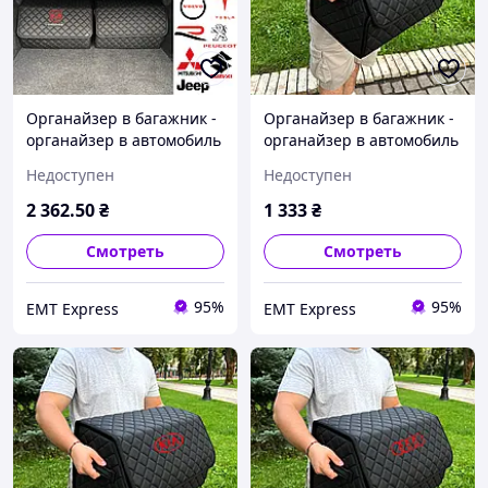
Органайзер в багажник -
Органайзер в багажник -
органайзер в автомобиль
органайзер в автомобиль
с металлическим лого.,
с металлическим лого.,
Недоступен
Недоступен
Цвет Черный, Размер
Цвет Черный, Размер
30х65х30
30х65х30
2 362
.50
₴
1 333
₴
Смотреть
Смотреть
95%
95%
EМT Express
EМT Express