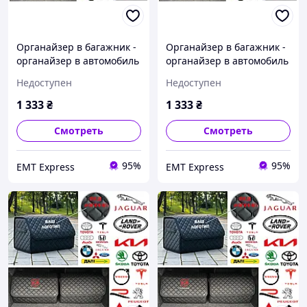
Органайзер в багажник -
Органайзер в багажник -
органайзер в автомобиль
органайзер в автомобиль
с металлическим лого.,
с металлическим лого.,
Недоступен
Недоступен
Цвет Черный, Размер
Цвет Черный, Размер
30х65х30
30х65х30
1 333
₴
1 333
₴
Смотреть
Смотреть
95%
95%
EМT Express
EМT Express