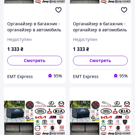
Органайзер в багажник -
Органайзер в багажник -
органайзер в автомобиль
органайзер в автомобиль
с металлическим лого.,
с металлическим лого.,
Недоступен
Недоступен
Цвет Черный, Размер
Цвет Черный, Размер
30х65х30
30х65х30
1 333
₴
1 333
₴
Смотреть
Смотреть
95%
95%
EМT Express
EМT Express