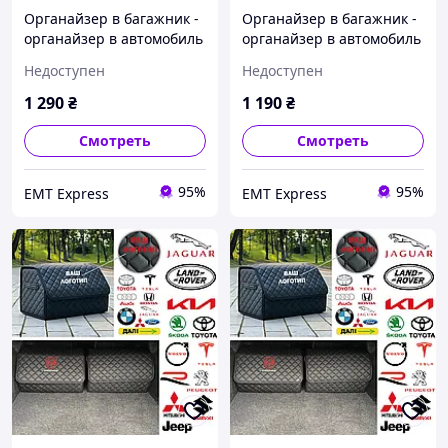
Органайзер в багажник -
Органайзер в багажник -
органайзер в автомобиль
органайзер в автомобиль
с металлическим лого.,
с металлическим лого.,
Недоступен
Недоступен
Цвет Черный, Размер
Цвет Черный, Размер
30х65х30 35,
30х65х30 35,
1 290
₴
1 190
₴
ЧЕРНЫЙ+СИНИЙ,
ЧЕРНЫЙ+СИНИЙ, Без
Металический
логотипа
Смотреть
Смотреть
95%
95%
EМT Express
EМT Express