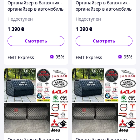
Органайзер в багажник -
Органайзер в багажник -
органайзер в автомобиль
органайзер в автомобиль
с металлическим лого.,
с металлическим лого.,
Недоступен
Недоступен
Цвет Черный, Размер
Цвет Черный, Размер
30х65х30 35,
30х65х30 35,
1 390
₴
1 390
₴
ЧЕРНЫЙ+СИНИЙ, ВАШ
ЧЕРНЫЙ+БЕЛЫЙ,
ЛОГОТИП ( Напишіть або
Вышитый
Смотреть
Смотреть
зателефонуйте )
95%
95%
EМT Express
EМT Express
Органайзер в багажник -
Органайзер в багажник -