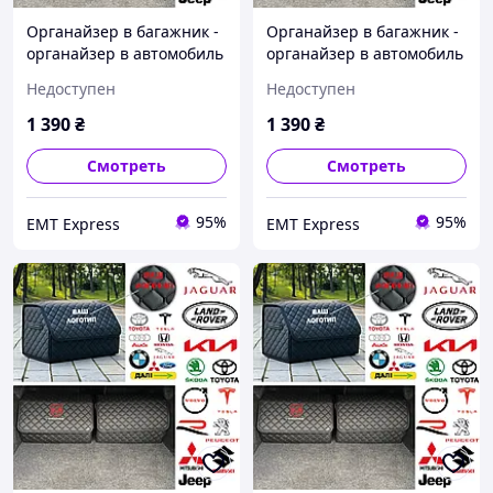
Органайзер в багажник -
Органайзер в багажник -
органайзер в автомобиль
органайзер в автомобиль
с металлическим лого.,
с металлическим лого.,
Недоступен
Недоступен
Цвет Черный, Размер
Цвет Черный, Размер
30х65х30 35,
30х65х30 35,
1 390
₴
1 390
₴
ЧЕРНЫЙ+КРАСНЫЙ, ВАШ
ЧЕРНЫЙ+СИНИЙ,
ЛОГОТИП ( Напишіть або
Вышитый
Смотреть
Смотреть
зателефонуйте )
95%
95%
EМT Express
EМT Express