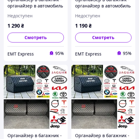
органайзер в автомобиль
органайзер в автомобиль
с металлическим лого.,
с металлическим лого.,
Недоступен
Недоступен
Цвет Черный, Размер
Цвет Черный, Размер
30х65х30 35,
30х65х30 35,
1 290
₴
1 190
₴
ЧЕРНЫЙ+БЕЛЫЙ,
ЧЕРНЫЙ+БЕЛЫЙ, Без
Металический
логотипа
Смотреть
Смотреть
95%
95%
EМT Express
EМT Express
Органайзер в багажник -
Органайзер в багажник -