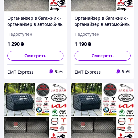
Органайзер в багажник -
Органайзер в багажник -
органайзер в автомобиль
органайзер в автомобиль
с металлическим лого.,
с металлическим лого.,
Недоступен
Недоступен
Цвет Черный, Размер
Цвет Черный, Размер
30х65х30 35, Черный,
30х65х30 35, Черный, Без
1 290
₴
1 190
₴
Металический
логотипа
Смотреть
Смотреть
95%
95%
EМT Express
EМT Express