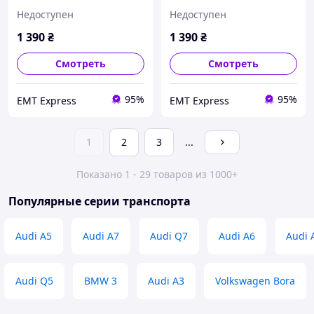
с металлическим лого.,
с металлическим лого.,
Недоступен
Недоступен
Цвет Черный, Размер
Цвет Черный, Размер
30х65х30 35,
30х65х30 35,
1 390
₴
1 390
₴
ЧЕРНЫЙ+ЖЕЛТЫЙ, ВАШ
КОРИЧНЕВЫЙ, Вышитый
ЛОГОТИП ( Напишіть або
Смотреть
Смотреть
зателефонуйте )
95%
95%
EМT Express
EМT Express
1
2
3
...
Показано 1 - 29 товаров из 1000+
Популярные серии транспорта
Audi A5
Audi A7
Audi Q7
Audi A6
Audi 
Audi Q5
BMW 3
Audi A3
Volkswagen Bora