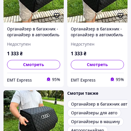
Органайзер в багажник -
Органайзер в багажник -
органайзер в автомобиль
органайзер в автомобиль
с металлическим лого.,
с металлическим лого.,
Недоступен
Недоступен
Цвет Черный, Размер
Цвет Черный, Размер
30х65х30
30х65х30
1 333
₴
1 333
₴
Смотреть
Смотреть
95%
95%
EМT Express
EМT Express
Смотри также
Органайзер в багажник авто
Органайзеры для авто
Органайзеры в машину
Автоорганайзер