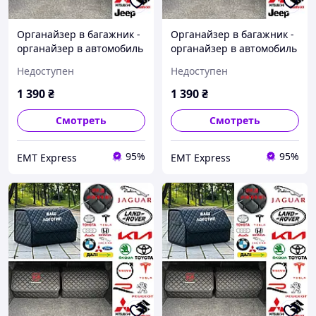
Органайзер в багажник -
Органайзер в багажник -
органайзер в автомобиль
органайзер в автомобиль
с металлическим лого.,
с металлическим лого.,
Недоступен
Недоступен
Цвет Черный, Размер
Цвет Черный, Размер
30х65х30 35, Черный,
30х65х30 35,
1 390
₴
1 390
₴
ВАШ ЛОГОТИП (
ЧЕРНЫЙ+КРАСНЫЙ,
Напишіть або
Вышитый
Смотреть
Смотреть
зателефонуйте )
95%
95%
EМT Express
EМT Express