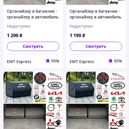
Органайзер в багажник -
Органайзер в багажник -
органайзер в автомобиль
органайзер в автомобиль
с металлическим лого.,
с металлическим лого.,
Недоступен
Недоступен
Цвет Черный, Размер
Цвет Черный, Размер
30х65х30 35,
30х65х30 35,
1 290
₴
1 190
₴
ЧЕРНЫЙ+КРАСНЫЙ,
ЧЕРНЫЙ+КРАСНЫЙ, Без
Металический
логотипа
Смотреть
Смотреть
95%
95%
EМT Express
EМT Express