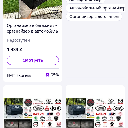
Автомобильный органайзер 
Органайзер с логотипом
Органайзер в багажник -
органайзер в автомобиль
с металлическим лого.,
Недоступен
Цвет Черный, Размер
30х65х30
1 333
₴
Смотреть
95%
EМT Express