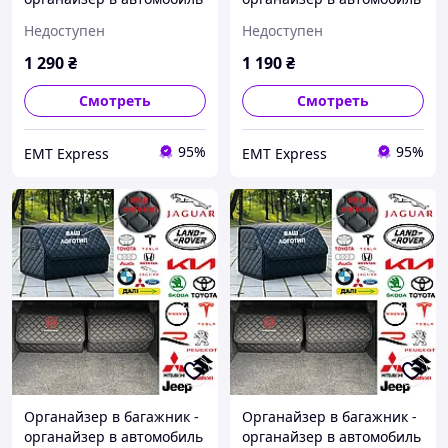
с металлическим лого.,
с металлическим лого.,
Недоступен
Недоступен
Цвет Черный, Размер
Цвет Черный, Размер
30х65х30 35,
30х65х30 35,
1 290
₴
1 190
₴
ЧЕРНЫЙ+ЖЕЛТЫЙ,
ЧЕРНЫЙ+ЖЕЛТЫЙ, Без
Металический
логотипа
Смотреть
Смотреть
95%
95%
EМT Express
EМT Express
Органайзер в багажник -
Органайзер в багажник -
органайзер в автомобиль
органайзер в автомобиль