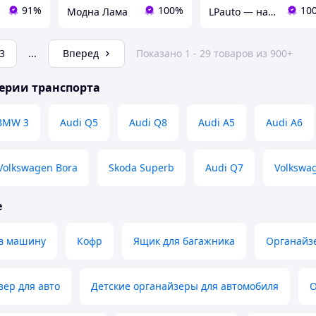
91%
100%
10
Модна Лама
LPauto — надёжные решения для вашей техники
3
...
Вперед
Показано 1 - 29 товаров из 900+
ерии транспорта
BMW 3
Audi Q5
Audi Q8
Audi A5
Audi A6
Volkswagen Bora
Skoda Superb
Audi Q7
Volkswag
е
в машину
Кофр
Ящик для багажника
Органайзе
зер для авто
Детские органайзеры для автомобиля
О