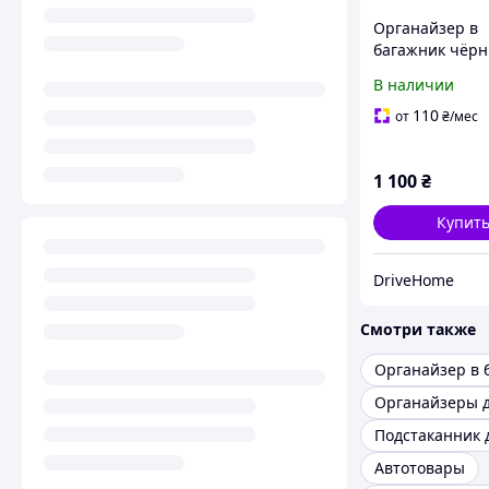
Органайзер в
багажник чёр
55х31х30.
В наличии
110
от
₴
/мес
1 100
₴
Купит
DriveHome
Смотри также
Органайзеры д
Подстаканник 
Автотовары