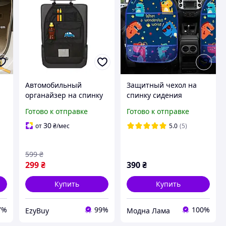
Автомобильный
Защитный чехол на
органайзер на спинку
спинку сидения
х
сиденья с карманами,
автомобиля синий
Готово к отправке
Готово к отправке
детским дизайном,
Дино арт 60010
местом для бутылки
30
от
₴
/мес
5.0
(5)
черный с машинкой
599
₴
299
₴
390
₴
Купить
Купить
7%
99%
100%
EzyBuy
Модна Лама