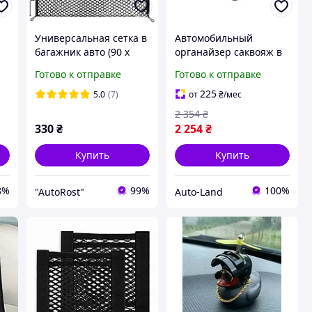
Универсальная сетка в
Автомобильный
багажник авто (90 x
органайзер саквояж в
40см) эластичная
багажник из экокожи
Готово к отправке
Готово к отправке
сетка-карман с
50х34х25см Черный
крючками для крепежа
Соты (синяя нитка)
225
5.0
(7)
от
₴
/мес
2 354
₴
330
₴
2 254
₴
Купить
Купить
8%
99%
100%
"AutoRost"
Auto-Land