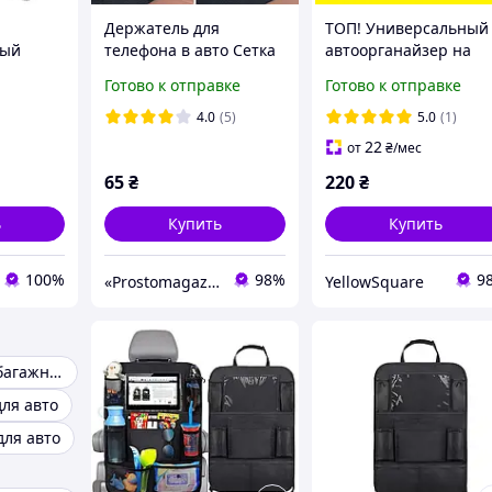
Держатель для
ТОП! Универсальный
ный
телефона в авто Сетка
автоорганайзер на
19,5см
спинку сиденья
Готово к отправке
Готово к отправке
порядок и защита в
вашем авто
4.0
(5)
5.0
(1)
22
от
₴
/мес
65
₴
220
₴
ь
Купить
Купить
100%
98%
9
«Prostomagazin»
YellowSquare
Органайзер в багажник автомобиля
ля авто
для авто