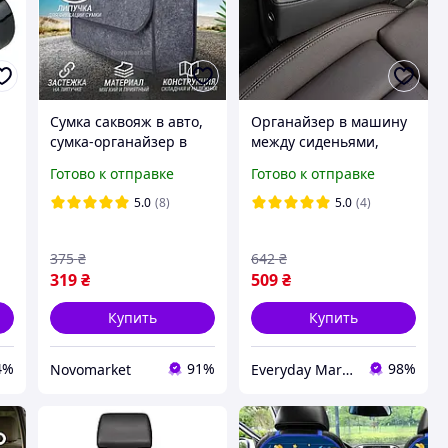
Сумка саквояж в авто,
Органайзер в машину
сумка-органайзер в
между сиденьями,
машину, органайзер в
автомобильный
Готово к отправке
Готово к отправке
багажник автомобиля
карман из
Авто сумка
качественной
5.0
(8)
5.0
(4)
искусственной кожи
375
₴
642
₴
319
₴
509
₴
Купить
Купить
4%
91%
98%
Novomarket
Everyday Market