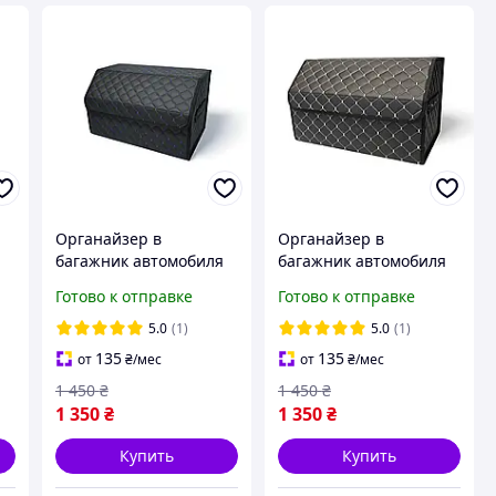
Органайзер в
Органайзер в
я
багажник автомобиля
багажник автомобиля
с
50х30х30 см черный с
50х30х30 см черный
Готово к отправке
Готово к отправке
у
синей нитью
серая нить
5.0
(1)
5.0
(1)
135
135
от
₴
/мес
от
₴
/мес
1 450
₴
1 450
₴
1 350
₴
1 350
₴
Купить
Купить