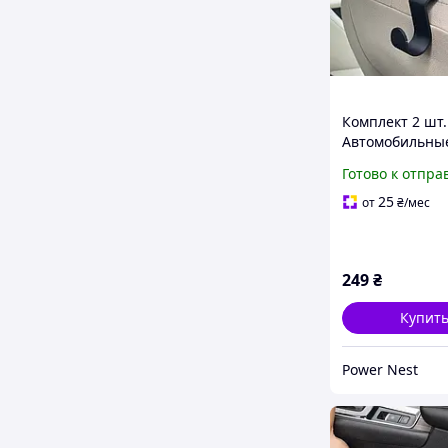
Комплект 2 шт.
Автомобильны
крючки на
Готово к отпра
подголовник |
Держатели для
25
от
₴
/мес
пакетов в авто
249
₴
Купит
Power Nest