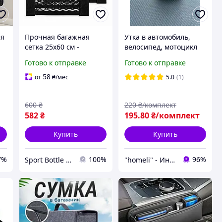
ая
Прочная багажная
Утка в автомобиль,
сетка 25х60 см -
велосипед, мотоцикл
Высокая эластичность,
подарок автомобилисту
Готово к отправке
Готово к отправке
усиленная прочность и
и аксессуар в
надежная фиксация
машину,на самокат
58
от
₴
/мес
5.0
(1)
600
₴
220
₴/комплект
582
₴
195
.80
₴/комплект
Купить
Купить
7%
100%
96%
Sport Bottle Od Ua
"homeli" - Интернет-магазин