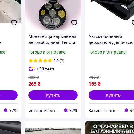
Монетница карманная
Автомобильный
е
автомобильная Fengtai
держатель для очков
органайзер для
Plastic черный ABS-
вке
Готово к отправке
Готово к отправке
хранения монет
пластик 65х23х35 мм
 сумок и
Черный (M470307)
для хранения
5.0
(7)
аксессуаров
26
от
₴
/мес
380
₴
297
₴
265
₴
165
₴
ь
Купить
Купить
92%
97%
9
интернет-магазин "PRINTWOOD"
Захист і стиль — в одному магазині