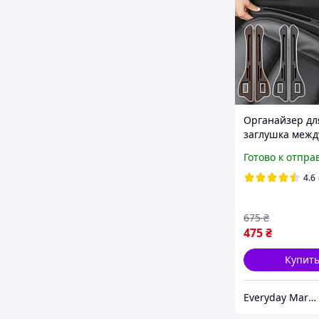
Органайзер для
заглушка межд
сиденьями, вс
Готово к отпра
между сидень
4.6
675
₴
475
₴
Купит
Everyday Market