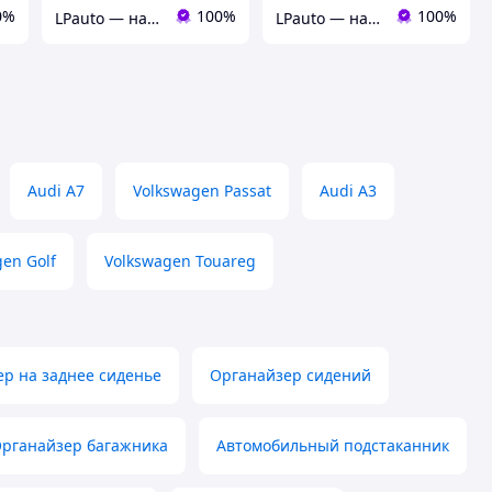
0%
100%
100%
LPauto — надёжные решения для вашей техники
LPauto — надёжные решения для вашей техники
Audi A7
Volkswagen Passat
Audi A3
en Golf
Volkswagen Touareg
р на заднее сиденье
Органайзер сидений
рганайзер багажника
Автомобильный подстаканник