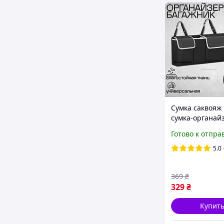
Сумка саквояж 
сумка-органай
машину, орган
Готово к отпра
багажник авто
водонепрониц
5.0
Авто сумка
369
₴
329
₴
Купит