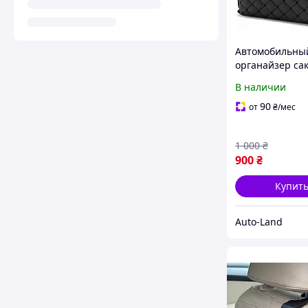
Автомобильны
органайзер са
багажник из э
В наличии
32х30х30см Ч
90
от
₴
/мес
1 000
₴
900
₴
Купит
Auto-Land