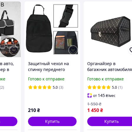
в авто,
Защитный чехол на
Органайзер в
зер в
спинку переднего
багажник автомобил
айзер в
сиденья машины
50х30х30 см черный 
вке
Готово к отправке
Готово к отправке
мобиля
черный арт 6002
серой нитью на замк
аемая
(2)
5.0
(3)
5.0
(1)
145
от
₴
/мес
1 550
₴
210
₴
1 450
₴
ь
Купить
Купить