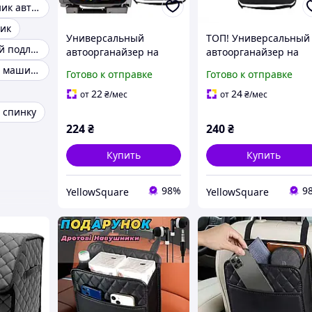
Сумка в багажник автомобиля
ник
Универсальный
ТОП! Универсальный
Универсальный подлокотник
автоорганайзер на
автоорганайзер на
спинке кресла порядок
спинку сиденья
Органайзери в машину
Готово к отправке
Готово к отправке
и защита в салоне
порядок и защита в
вашем авто
22
24
от
₴
/мес
от
₴
/мес
 спинку
224
₴
240
₴
Купить
Купить
98%
9
YellowSquare
YellowSquare