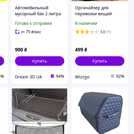
Автомобильный
Органайзер для
мусорный бак 2 литра
перевозки вещей
на боковой карман
Готово к отправке
В наличии
двери Мусорный
пластиковый бачек к
75
от
₴
/мес
3.0
(1)
карману на спинку
сиденья
900
₴
499
₴
Купить
Купить
8%
94%
92%
Dream 3D UA
Wizzgo