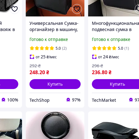
й
Универсальная Сумка-
Многофункциональн
квояж в
органайзер в машину,
подвесная сумка в
кокожи
органайзер для
авто, автомобильный
Готово к отправке
Готово к отправке
ерный
автомобиля на спинку
органайзер на
сиденья, сумка в авто,
сиденье, подвесная
5.0
(2)
5.0
(1)
органайзер в салон
сумка для хранения
25
24
от
₴
/мес
от
₴
/мес
машины
вещей в машину
292
₴
296
₴
248
.20
₴
236
.80
₴
ь
Купить
Купить
100%
97%
9
TechShop
TechMarket