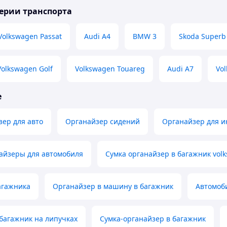
ерии транспорта
Volkswagen Passat
Audi A4
BMW 3
Skoda Superb
Volkswagen Golf
Volkswagen Touareg
Audi A7
Vo
е
зер для авто
Органайзер сидений
Органайзер для и
айзеры для автомобиля
Сумка органайзер в багажник vol
агажника
Органайзер в машину в багажник
Автомоб
багажник на липучках
Сумка-органайзер в багажник