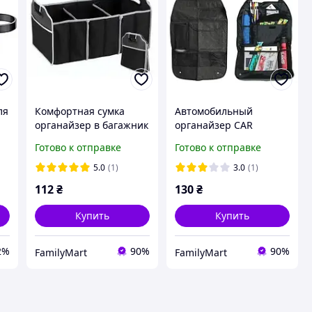
ля
Комфортная сумка
Автомобильный
органайзер в багажник
органайзер CAR
Car Boot Organizer для
ORGANISER FM227
Готово к отправке
Готово к отправке
ка
хранения вещей и
продуктов FM227
5.0
(1)
3.0
(1)
112
₴
130
₴
Купить
Купить
2%
90%
90%
FamilyMart
FamilyMart