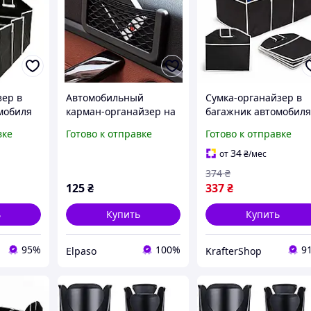
зер в
Автомобильный
Сумка-органайзер в
мобиля
карман-органайзер на
багажник автомобил
вая Car
3M скотче сетка для
Car Boot Organizer
вке
Готово к отправке
Готово к отправке
мелочей в салон авто
20×8 см
34
от
₴
/мес
374
₴
125
₴
337
₴
ь
Купить
Купить
95%
100%
9
Elpaso
KrafterShop