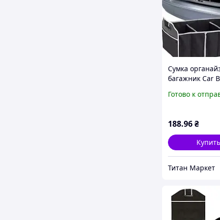
Сумка органай
багажник Car B
Organizer (5438
Готово к отпра
188
.96
₴
Купит
Титан Маркет