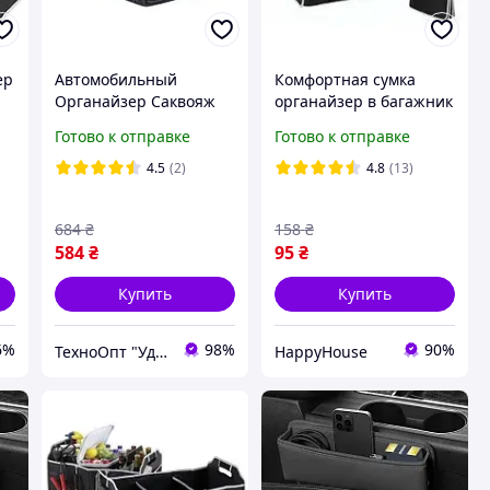
ер
Автомобильный
Комфортная сумка
Органайзер Саквояж
органайзер в багажник
Car Bag в Багажник
Car Boot Organizer для
Готово к отправке
Готово к отправке
автомобиля Размер L
хранения вещей и
30×30×55cm
продуктов HP227
4.5
(2)
4.8
(13)
ей
684
₴
158
₴
584
₴
95
₴
Купить
Купить
6%
98%
90%
ТехноОпт "Удачная Покупка по приятной Цене"
HappyHouse