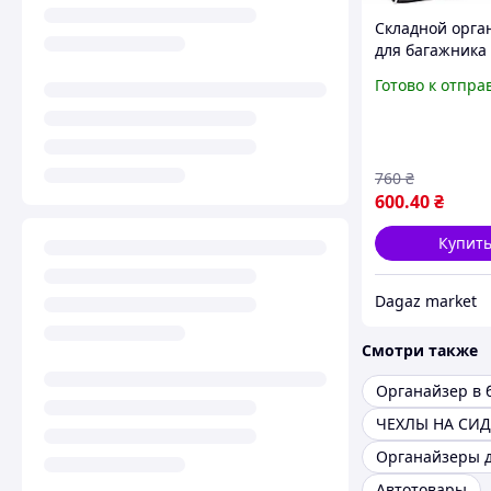
Складной орга
для багажника
автомобиль, су
Готово к отпра
хранения
760
₴
600
.40
₴
Купит
Dagaz market
Смотри также
ЧЕХЛЫ НА СИ
Органайзеры д
Автотовары