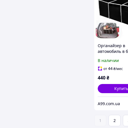
Органайзер в
автомобиль в 
60 * 33 * 32 см
В наличии
44
от
₴
/мес
440
₴
Купит
A99.com.ua
1
2