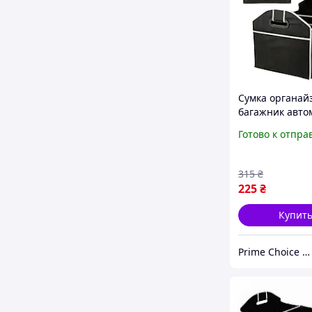
Сумка органай
багажник авто
складная ткане
Готово к отпра
Boot Organiser
315
₴
225
₴
Купит
Prime Choice - Лучший выбор