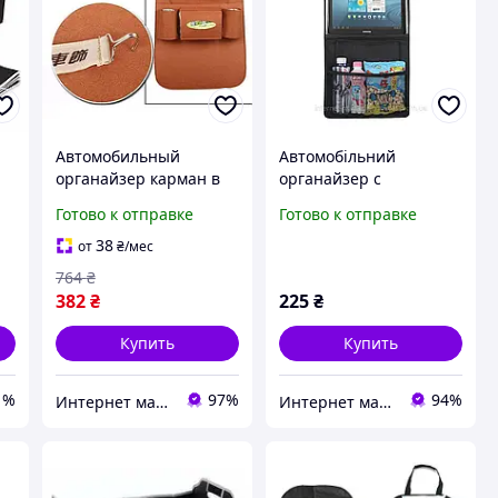
Автомобильный
Автомобільний
я
органайзер карман в
органайзер с
машину на спинку
карманами Car Back
Готово к отправке
Готово к отправке
сидения car organiser
Tablet Organizer
Хороший подарок
38
от
₴
/мес
автомобилисту
764
₴
382
₴
225
₴
Купить
Купить
1%
97%
94%
Интернет магазин "Select Store" 🛒 Только качественные товары по лучшим ценам ✅
Интернет магазин Левиспорт