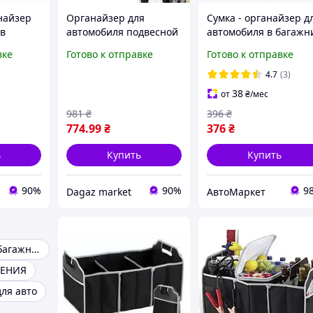
найзер
Органайзер для
Сумка - органайзер д
 в
автомобиля подвесной
автомобиля в багажн
мка для
многофункциональный
65х40 см
вке
Готово к отправке
Готово к отправке
Multi Functional Storage
Rack GW-819
4.7
(3)
38
от
₴
/мес
981
₴
396
₴
774
.99
₴
376
₴
ь
Купить
Купить
90%
90%
9
Dagaz market
АвтоМаркет
Органайзер в багажник автомобиля
ДЕНИЯ
ля авто