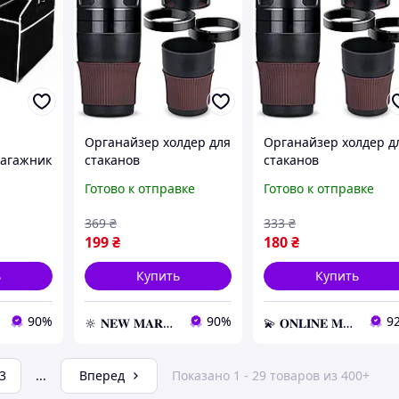
Органайзер холдер для
Органайзер холдер д
багажник
стаканов
стаканов
автомобильный Car
автомобильный Car
Готово к отправке
Готово к отправке
holder 5 in 1, подставка
holder 5 in 1, подстав
под стаканы
под стаканы
369
₴
333
₴
199
₴
180
₴
ь
Купить
Купить
90%
90%
9
🔆 𝐍𝐄𝐖 𝐌𝐀𝐑𝐊𝐄𝐓 🔆 – Продукция премиум-класса от официального представителя!
💫 𝐎𝐍𝐋𝐈𝐍𝐄 𝐌𝐀𝐑𝐊𝐄𝐓 💫 – Актуальные товары по самым выгодным ценам!
3
...
Вперед
Показано 1 - 29 товаров из 400+