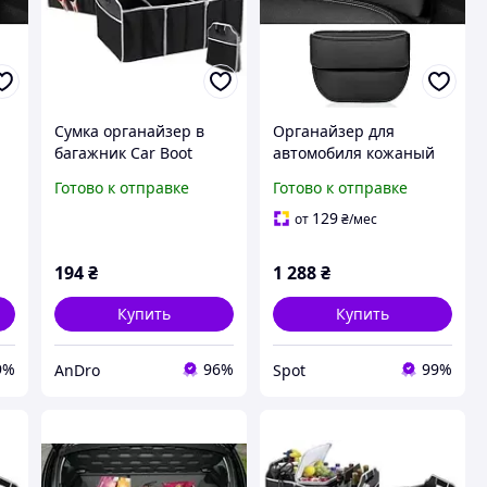
Сумка органайзер в
Органайзер для
багажник Car Boot
автомобиля кожаный
Organizer (Складной)
черный 20х28х8 см для
Готово к отправке
Готово к отправке
l
515438And
Tesla Model 3 Model X
их
Model Y Model S
129
от
₴
/мес
194
₴
1 288
₴
Купить
Купить
9%
96%
99%
AnDro
Spot