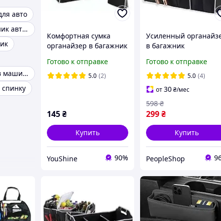
для авто
Сумка в багажник автомобиля
Комфортная сумка
Усиленный органайз
ник
органайзер в багажник
в багажник
Car Boot Organizer для
автомобиля, сумка-
Готово к отправке
Готово к отправке
хранения вещей и
саквояж для авто,
Органайзеры в машину
продуктов YU227
черный кейс для
5.0
(2)
5.0
(4)
инструментов и вещ
 спинку
30
от
₴
/мес
598
₴
145
₴
299
₴
Купить
Купить
90%
9
YouShine
PeopleShop