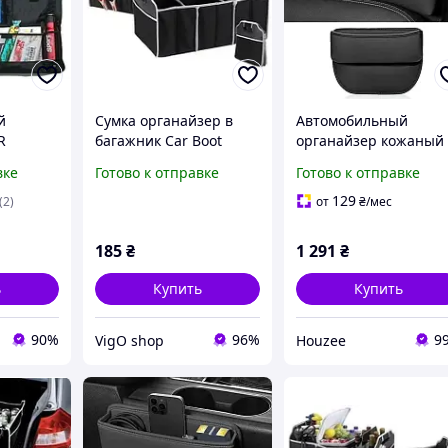
й
Сумка органайзер в
Автомобильный
R
багажник Car Boot
органайзер кожаный
227
Organizer (Складной)
для Tesla Model 3
вке
Готово к отправке
Готово к отправке
515438Vi
Model X Model Y Mode
S для хранения мелк
129
(2)
от
₴
/мес
предметов
185
₴
1 291
₴
ь
Купить
Купить
90%
96%
9
VigO shop
Houzee