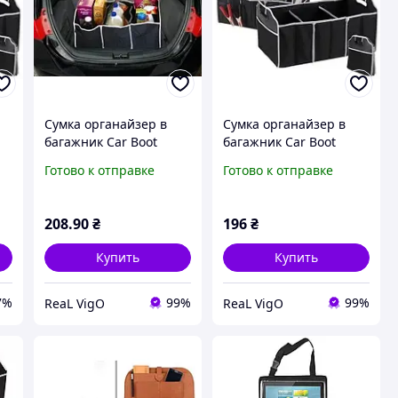
Сумка органайзер в
Сумка органайзер в
багажник Car Boot
багажник Car Boot
Organizer (Складной)
Organizer (Складной)
Готово к отправке
Готово к отправке
515438Rea
208
.90
₴
196
₴
Купить
Купить
7%
99%
99%
ReaL VigO
ReaL VigO