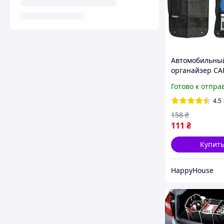
Автомобильны
органайзер CA
ORGANISER HP
Готово к отпра
4.5
158
₴
111
₴
Купит
HappyHouse