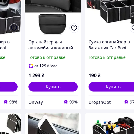
зер в
Органайзер для
Сумка органайзер в
oot
автомобиля кожаный
багажник Car Boot
)
20х28х8 см черный для
Organizer (Складной)
вке
Готово к отправке
Готово к отправке
Tesla Model 3 Model X
515438Dr
Model Y Model S
129
от
₴
/мес
1 293
₴
190
₴
ь
Купить
Купить
98%
99%
9
OnWay
DropshOpt