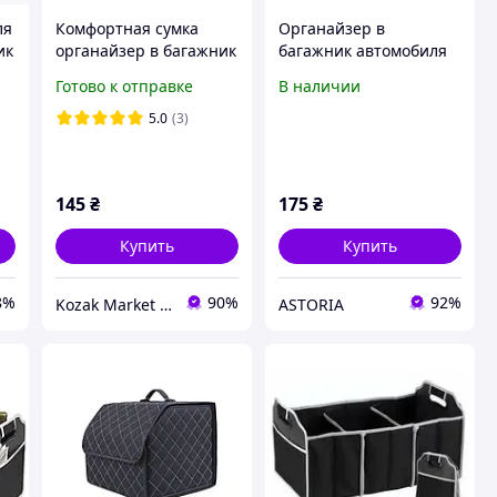
ля
Комфортная сумка
Органайзер в
ик
органайзер в багажник
багажник автомобиля
Car Boot Organizer для
Car Boot Organizer 3
Готово к отправке
В наличии
хранения вещей и
секции, складная сумка
продуктов Топ продаж
в багажник, черный
5.0
(3)
145
₴
175
₴
Купить
Купить
8%
90%
92%
Kozak Market - Магазин техники и аксессуаров
ASTORIA