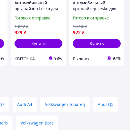
Автомобильный
Автомобильный
и
органайзер Lesko для
органайзер Lesko для
а
Tesla Model 3 черно-
Tesla Model 3 черно-
Готово к отправке
Готово к отправке
белый пластиковый
белый пластиковый
органайзер для
органайзер для
1 247
₴
1 213
₴
центральной конс
центральной конс
929
₴
922
₴
KVI_12
Купить
Купить
6%
98%
97%
КВІТОЧКА
Е-кошик
Q7
Audi A4
Volkswagen Touareg
Audi Q5
perb
Volkswagen Bora