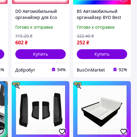
DD Автомобильный
BS Автомобильный
органайзер для Eco
органайзер BYD Best
я
Mod Tesla центральной
Mix Yuan Up
Готово к отправке
Готово к отправке
консоли пластиковый
силиконовый для
черно-белый для
задней части
715
.20
₴
322
.40
₴
порядка Dobro-A
подлокотника для
602
₴
252
₴
хранени BAS77/N
Купить
Купить
4%
94%
92%
Добробут
BusOnMarket