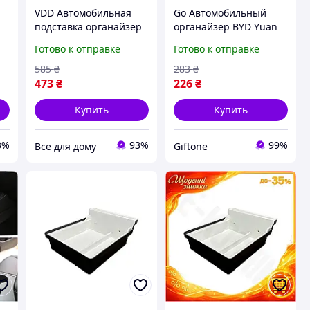
VDD Автомобильная
Go Автомобильный
подставка органайзер
органайзер BYD Yuan
Lite Pro Tesla серый для
Up силиконовый для
Готово к отправке
Готово к отправке
центральной консоли
задней части
для напитков и гадж
подлокотника для
585
₴
283
₴
VDD11-S
хранения мусора
473
₴
226
₴
Купить
Купить
3%
93%
99%
Все для дому
Giftone