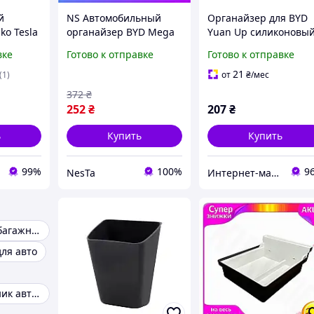
й
NS Автомобильный
Органайзер для BYD
ko Tesla
органайзер BYD Mega
Yuan Up силиконовы
Fit Yuan Up
автомобильный
вке
Готово к отправке
Готово к отправке
в
силиконовый для
органайзер для
задней части
подлокотника
21
(1)
от
₴
/мес
подлокотника для
372
₴
хранени Nes22/Q
252
₴
207
₴
ь
Купить
Купить
99%
100%
9
NesTa
Интернет-магазин "Техно Волки"
Органайзер в багажник автомобиля
ля авто
Сумка в багажник автомобиля