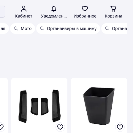
Кабинет
Уведомления
Избранное
Корзина
иля
Мото
Органайзеры в машину
Органайзе