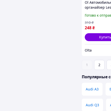
Ol Автомобил
органайзер Les
Mod силиконо
Готово к отпра
BYD Yuan Up д
хранения мусо
310
₴
мелочей пр TO
248
₴
Купит
Olta
1
2
Популярные с
Audi A3
Audi Q3