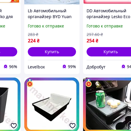
й
Lb Автомобильный
DD Автомобильный
ko для
органайзер BYD Yuan
органайзер Lesko Eco
черно-
Up силиконовый для
Mod силиконовый дл
вке
Готово к отправке
Готово к отправке
ковый
задней части
хранения мусора и
я
подлокотника для
мелочей в салоне
283
₴
297
.60
₴
онс
хранения мусора
автомобил Dobro-A
224
₴
254
₴
ь
Купить
Купить
96%
99%
9
Levelbox
Добробут