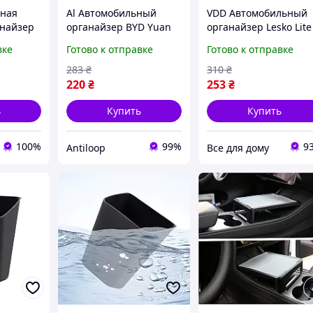
ьная
Al Автомобильный
VDD Автомобильный
анайзер
органайзер BYD Yuan
органайзер Lesko Lite
 Model
Up силиконовый для
Pro силиконовый для
вке
Готово к отправке
Готово к отправке
1)
задней части
BYD Yuan Up для
онсоли
подлокотника для
хранения мусора и
283
₴
310
₴
хранения мусора
мелочей п VDD11-S
220
₴
253
₴
ь
Купить
Купить
100%
99%
9
Antiloop
Все для дому