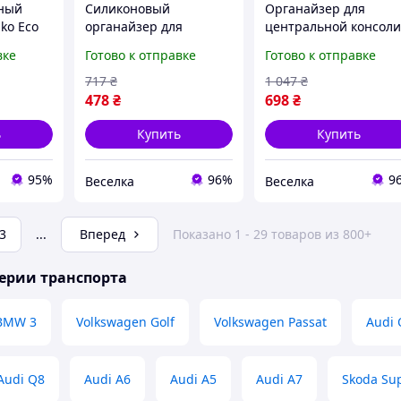
ьный
Силиконовый
Органайзер для
ko Eco
органайзер для
центральной консол
вый для
хранения мелочей и
автомобиля подставк
вке
Готово к отправке
Готово к отправке
ля
мусора в автомобиле
для напитков и
ра и
для задней части
мелочей удобный
717
₴
1 047
₴
P22-G
подлокотника FLAME
аксессуар для авто
478
₴
698
₴
FLAME
ь
Купить
Купить
95%
96%
9
Веселка
Веселка
3
...
Вперед
Показано 1 - 29 товаров из 800+
ерии транспорта
BMW 3
Volkswagen Golf
Volkswagen Passat
Audi 
Audi Q8
Audi A6
Audi A5
Audi A7
Skoda Su