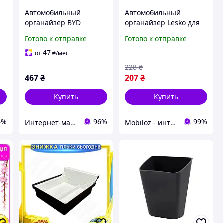
Автомобильный
Автомобильный
й
органайзер BYD
органайзер Lesko для
комплект 4 карманов
авто BYD Yuan Up
Готово к отправке
Готово к отправке
для дверей авто
силиконовый для
задней части
47
от
₴
/мес
подлокотника 8шт
228
₴
467
₴
207
₴
Купить
Купить
6%
96%
99%
Интернет-магазин "Техно Волки"
Mobiloz - интернет-магазин Мобилоз