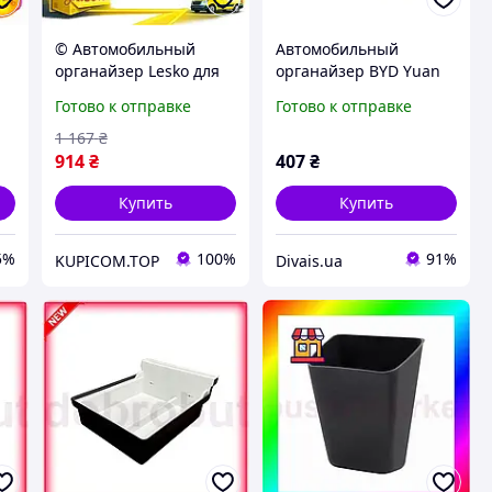
© Автомобильный
Автомобильный
органайзер Lesko для
органайзер BYD Yuan
Tesla Model 3 черно-
Up силиконовый для
Готово к отправке
Готово к отправке
белый пластиковый
задней части
органайзер для
подлокотника для
1 167
₴
центральной конс
хранения мусора
914
₴
407
₴
Купить
Купить
5%
100%
91%
KUPICOM.TOP
Divais.ua