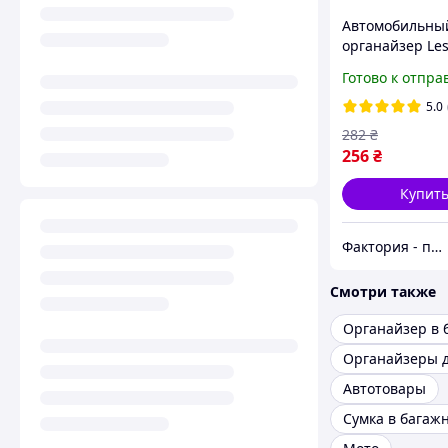
Автомобильны
органайзер Les
Model 3/Y
Готово к отпра
(TSL23021403) 
подлокотник
5.0
компактный
282
₴
пластиковый
256
₴
Купит
Фактория - персональная техника
Смотри также
Органайзеры д
Автотовары