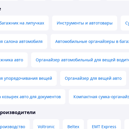
е
багажник на липучках
Инструменты и автотовары
С
я салона автомобиля
Автомобильные органайзеры в баг
ажника авто
Органайзер автомобильный для вещей водит
ля упорядочивания вещей
Органайзер для вещей авто
 козырек авто для документов
Компактная сумка-органайз
производители
производство
Voltronic
Beltex
EMT Express