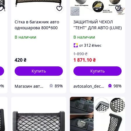
Сітка в багажник авто
ЗАЩИТНЫЙ ЧЕХОЛ
одношарова 800*600
"ТЕНТ" ДЛЯ АВТО (LUXE)
мм Elegant EL100674
RENAULT CAPTUR
В наличии
В наличии
312
от
₴
/мес
1 890
₴
420
₴
1 871
.10
₴
Купить
Купить
9%
89%
98%
Магазин авточехлов и аксессуаров "Barda4ek"
avtosalon_decor shop