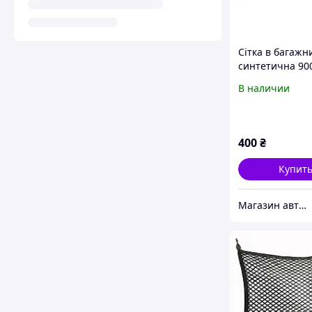
Сітка в багажн
синтетична 90
mm двошарова 
В наличии
EL100676
400
₴
Купит
Магазин авточехлов и аксессуаров "Barda4ek"