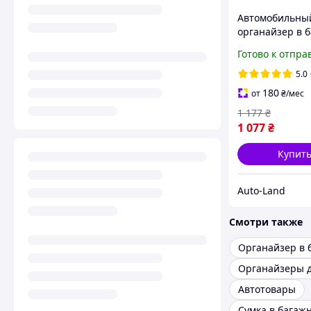
Автомобильны
органайзер в 
пластиковый E
Готово к отпра
100 644 (49х34
5.0
180
от
₴
/мес
1 177
₴
1 077
₴
Купит
Auto-Land
Смотри также
Органайзеры д
Автотовары