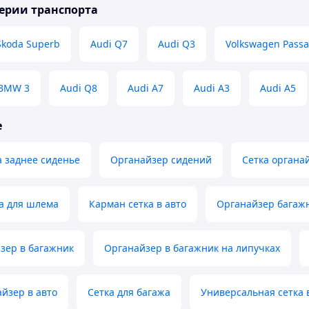
ерии транспорта
Skoda Superb
Audi Q7
Audi Q3
Volkswagen Passa
BMW 3
Audi Q8
Audi A7
Audi A3
Audi A5
е
 заднее сиденье
Органайзер сидений
Сетка органа
а для шлема
Карман сетка в авто
Органайзер багаж
зер в багажник
Органайзер в багажник на липучках
йзер в авто
Сетка для багажа
Универсальная сетка 