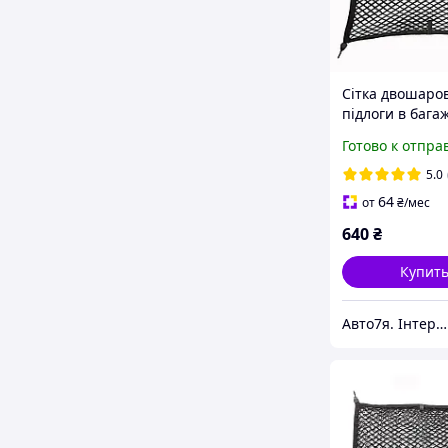
Сітка двошаро
підлоги в бага
авто 800*600 
Готово к отпра
Elegant EL 100 
5.0
64
от
₴
/мес
640
₴
Купит
Авто7я. Інтернет магазин автотоварів avto7ya.com.ua