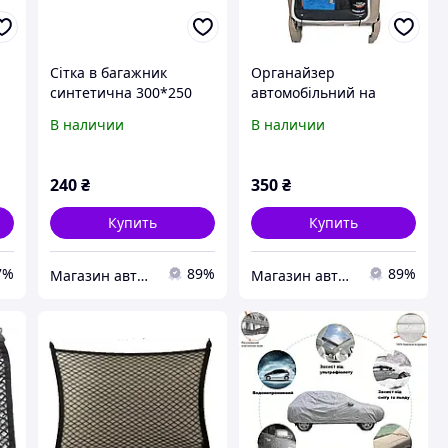
Сітка в багажник
Органайзер
синтетична 300*250
автомобільний на
mm Elegant EL100673
задню спинку сидіння
В наличии
В наличии
i
Elegant EL 100 700
к-
240
₴
350
₴
Купить
Купить
7%
89%
89%
Магазин авточехлов и аксессуаров "Barda4ek"
Магазин авточехлов и аксессуаров "Barda4ek"