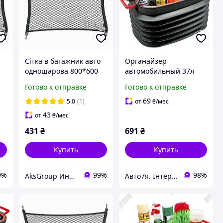
о
Сітка в багажник авто
Органайзер
одношарова 800*600
автомобильный 37л
мм Elegant EL 100 674
гофра с крышкой
Готово к отправке
Готово к отправке
пластиковый Elegant
Maxi EL 100 644
69
5.0
(1)
от
₴
/мес
43
от
₴
/мес
431
₴
691
₴
Купить
Купить
9%
99%
98%
AksGroup Интернет-магазин автотоваров aksgroup.com.ua
Авто7я. Інтернет магазин автотоварів avto7ya.com.ua