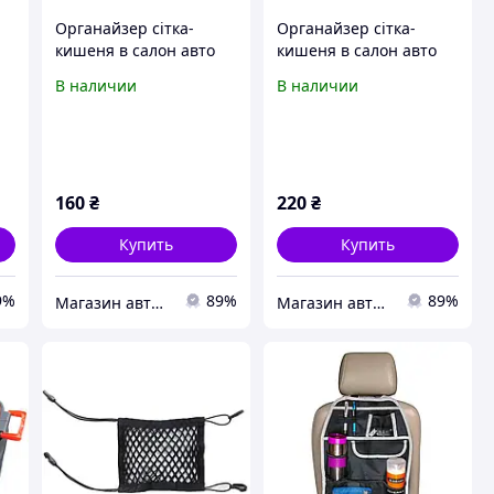
Органайзер сітка-
Органайзер сітка-
кишеня в салон авто
кишеня в салон авто
200*90мм Elegant
252*120 мм Elegant
В наличии
В наличии
EL100670
EL100671
160
₴
220
₴
Купить
Купить
9%
89%
89%
Магазин авточехлов и аксессуаров "Barda4ek"
Магазин авточехлов и аксессуаров "Barda4ek"