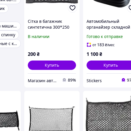
ник
Сітка в багажник
Автомобильный
Органайзеры в машину
синтетична 300*250
органайзер складной
mm Elegant EL100672
пластиковый с
 спинку
В наличии
Готово к отправке
крышкой Elegant Max
Резинки багажные с крючками
37л (49х34х30 см) - Ба
183
от
₴
/мес
ведро в багажник
200
₴
1 100
₴
черный
Купить
Купить
89%
9
Магазин авточехлов и аксессуаров "Barda4ek"
Stickers