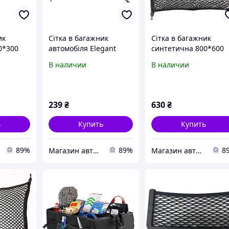
ик
Сітка в багажник
Сітка в багажник
0*300
автомобіля Elegant
синтетична 800*600
Elegant
Maxi EL100677
mm Elegant EL100675
В наличии
В наличии
239
₴
630
₴
ь
Купить
Купить
89%
89%
8
Магазин авточехлов и аксессуаров "Barda4ek"
Магазин авточехлов и аксессуаров "Barda4ek"