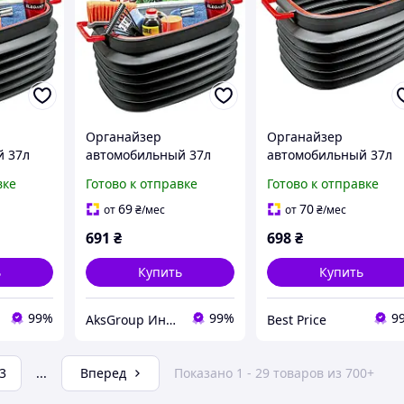
Органайзер
Органайзер
й 37л
автомобильный 37л
автомобильный 37л
ой
гофра с крышкой
гофра с крышкой
вке
Готово к отправке
Готово к отправке
legant
пластиковый Elegant
пластиковый Elegant
4
Maxi EL 100 644
Maxi EL 100 644
69
70
от
₴
/мес
от
₴
/мес
691
₴
698
₴
ь
Купить
Купить
99%
99%
9
AksGroup Интернет-магазин автотоваров aksgroup.com.ua
Best Price
3
...
Вперед
Показано 1 - 29 товаров из 700+