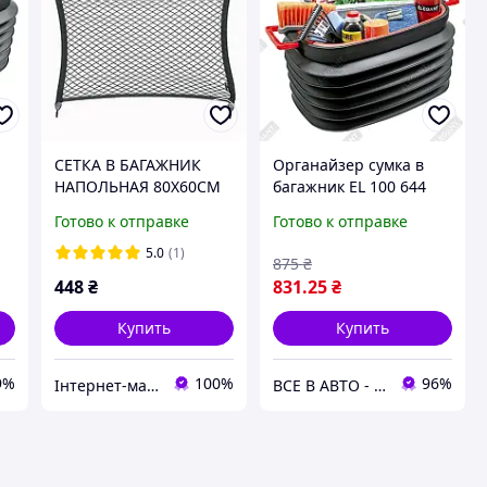
СЕТКА В БАГАЖНИК
Органайзер сумка в
НАПОЛЬНАЯ 80Х60СМ
багажник EL 100 644
ОДИНАРНАЯ
пластиковый 37 л
Готово к отправке
Готово к отправке
(ФИКСАЦИЯ БАГАЖА)
гофра с крышкой
ELEGANT 100674
490х340х110 Польша
5.0
(1)
875
₴
ELEGANT MAXI
448
₴
831
.25
₴
Купить
Купить
9%
100%
96%
Інтернет-магазин "Автостиль Дніпро"
ВСЕ В АВТО - интернет-магазин электроники и аксессуаров в авто