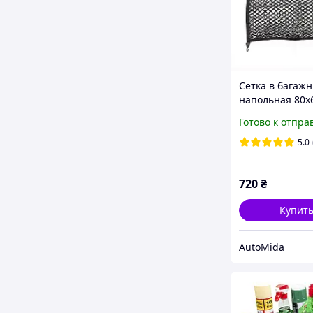
Сетка в багажн
напольная 80х
двуслойная дл
Готово к отпра
фиксации бага
Elegant EL 100 
5.0
720
₴
Купит
AutoMida