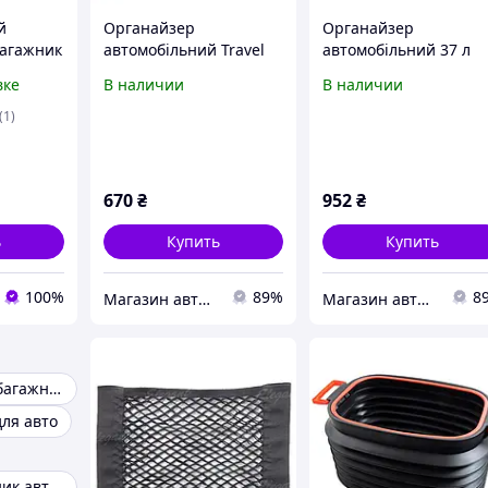
й
Органайзер
Органайзер
багажник
автомобільний Travel
автомобільний 37 л
legant
Elegant Maxi EL100679
гофра з кришкою
вке
В наличии
В наличии
х11см)
пластиковий Elegant
Maxi EL100644
(1)
670
₴
952
₴
ь
Купить
Купить
100%
89%
8
Магазин авточехлов и аксессуаров "Barda4ek"
Магазин авточехлов и аксессуаров "Barda4ek"
Органайзер в багажник автомобиля
ля авто
Сумка в багажник автомобиля