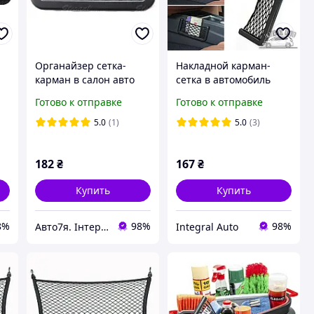
Органайзер сетка-
Накладной карман-
карман в салон авто
сетка в автомобиль
L
200*90мм Elegant EL
"Elegant" 20x9см
Готово к отправке
Готово к отправке
100 670
5.0
(1)
5.0
(3)
182
₴
167
₴
Купить
Купить
8%
98%
98%
Авто7я. Інтернет магазин автотоварів avto7ya.com.ua
Integral Auto