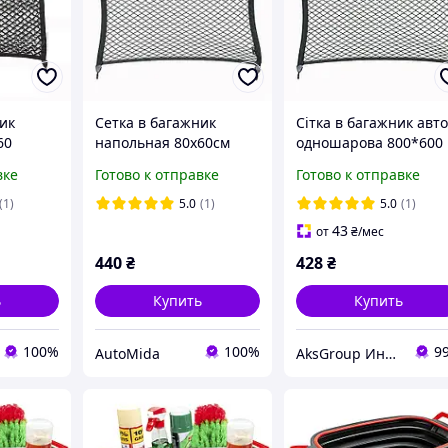
ик
Сетка в багажник
Сітка в багажник авт
60
напольная 80х60см
одношарова 800*600
я
одинарная для
мм Elegant EL 100 674
вке
Готово к отправке
Готово к отправке
жа
фиксации багажа
675
Elegant EL 100 674
(1)
5.0
(1)
5.0
(1)
43
от
₴
/мес
440
₴
428
₴
ь
Купить
Купить
100%
100%
9
AutoMida
AksGroup Интернет-магазин автотоваров aksgroup.com.ua