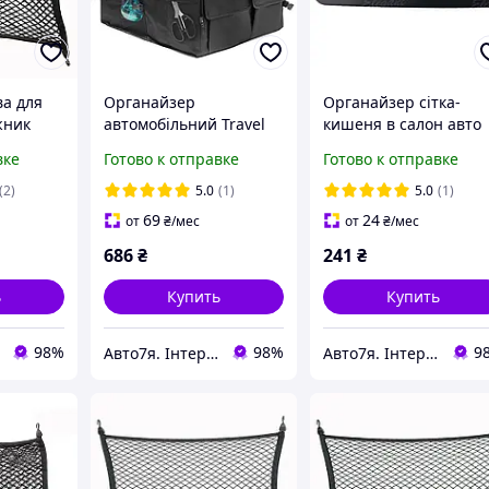
ва для
Органайзер
Органайзер сітка-
жник
автомобільний Travel
кишеня в салон авто
мм
Elegant Maxi EL 100 679
252*120 мм Elegant E
вке
Готово к отправке
Готово к отправке
675
100 671
(2)
5.0
(1)
5.0
(1)
69
24
от
₴
/мес
от
₴
/мес
686
₴
241
₴
ь
Купить
Купить
98%
98%
9
Авто7я. Інтернет магазин автотоварів avto7ya.com.ua
Авто7я. Інтернет магазин автотоварів avto7ya.com.ua