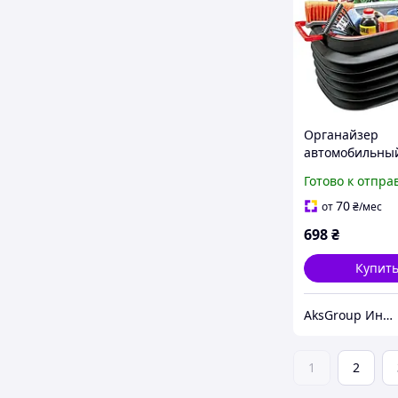
Органайзер
автомобильны
гофра с крышк
Готово к отпра
пластиковый E
Maxi EL 100 64
70
от
₴
/мес
698
₴
Купит
AksGroup Интернет-магазин автотоваров aksgroup.com.ua
1
2