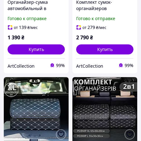
Органайзер-сумка
Комплект сумок-
автомобильный в
органайзеров
багажник машины
автомобильных в
Готово к отправке
Готово к отправке
саквояж ящик для
багажник машины
хранения акссесуаров в
саквояж ящик для
139
279
от
₴
/мес
от
₴
/мес
авто 65х30х30 см (XL)
хранения акссесуаров в
1 390
₴
2 790
₴
авто размер XL+L
Купить
Купить
99%
99%
ArtСollection
ArtСollection