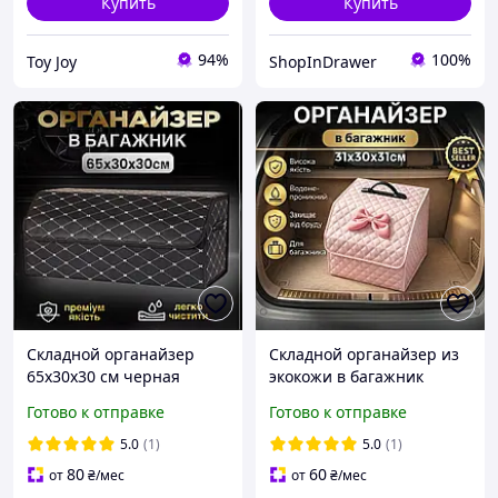
Купить
Купить
94%
100%
Toy Joy
ShopInDrawer
Складной органайзер
Складной органайзер из
65х30х30 см черная
экокожи в багажник
экокожа коф в багажник
автомобиля интерьерный
Готово к отправке
Готово к отправке
автомобиля сумка для
бокс для хранения с
вещей
защитной крышкой на
5.0
(1)
5.0
(1)
липучке универсальный
80
60
от
₴
/мес
от
₴
/мес