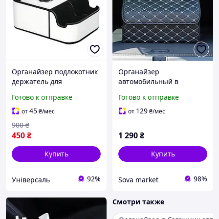
Органайзер подлокотник
Органайзер
держатель для
автомобильный в
путешествий в авто,
багажник авто сумка
Готово к отправке
Готово к отправке
Органайзер на
саквояж ящик для
подлокотник для салона
хранения акссесуаров в
45
129
от
₴
/мес
от
₴
/мес
автомобиля
машине складной
900
₴
55х30х30 см (L)
450
₴
1 290
₴
Купить
Купить
92%
98%
Універсаль
Sova market
Смотри также