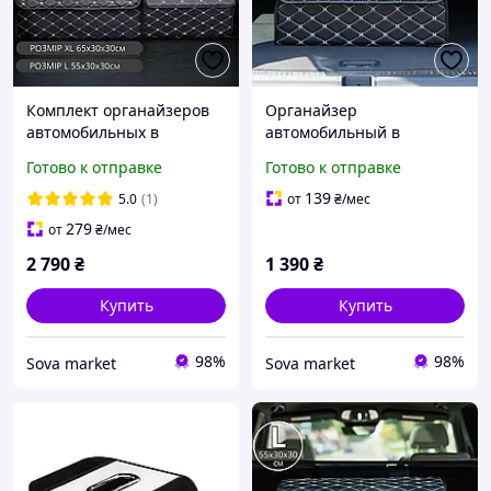
Комплект органайзеров
Органайзер
автомобильных в
автомобильный в
багажник авто сумка
багажник авто сумка
Готово к отправке
Готово к отправке
саквояж ящик для
саквояж ящик для
хранения акссесуаров в
хранения акссесуаров в
139
5.0
(1)
от
₴
/мес
машине размер XL+L
машине складной
279
от
₴
/мес
65х30х30 см (XL)
2 790
₴
1 390
₴
Купить
Купить
98%
98%
Sova market
Sova market