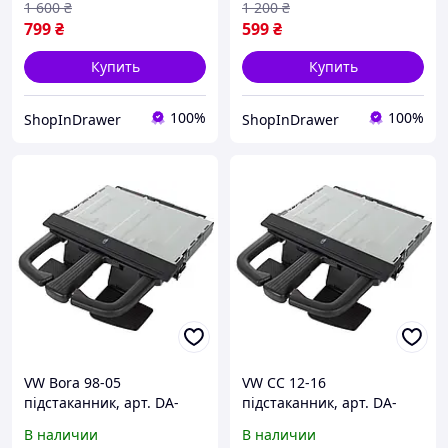
1 600
₴
1 200
₴
799
₴
599
₴
Купить
Купить
100%
100%
ShopInDrawer
ShopInDrawer
VW Bora 98-05
VW CC 12-16
підстаканник, арт. DA-
підстаканник, арт. DA-
19107
19108
В наличии
В наличии