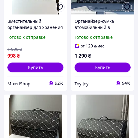
Вместительный
Органайзер-сумка
органайзер для хранения
втомобильный в
вещей в машину,
багажник машины
Готово к отправке
Готово к отправке
Стильный органайзер
саквояж ящик для
для в багажник машины
хранения акссесуаров в
129
от
₴
/мес
1 996
₴
на липучках
авто 55х30х30 см (L)
998
₴
1 290
₴
Купить
Купить
92%
94%
MixedShop
Toy Joy