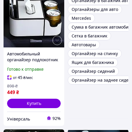
Органайзер в багажник авто
Органайзеры для авто
Mercedes
Сумка в багажник автомобил
Сетка в багажник
Автотовары
Органайзер на спинку
Автомобильный
органайзер подлокотник
Ящик для багажника
с отделом для салфеток,
Готово к отправке
Органайзер сидений
Подлокотник с
подстаканниками в авто
45
от
₴
/мес
Органайзер на заднее сиден
из кожи
898
₴
449
₴
Купить
92%
Універсаль