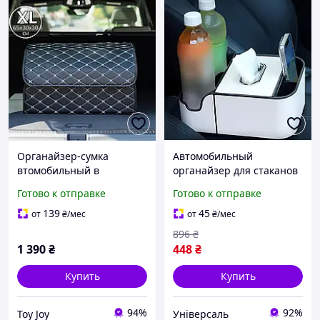
Органайзер-сумка
Автомобильный
втомобильный в
органайзер для стаканов
багажник машины
и салфеток в машину,
Готово к отправке
Готово к отправке
саквояж ящик для
Органайзер подлокотник
хранения акссесуаров в
с салфетками в машину
139
45
от
₴
/мес
от
₴
/мес
авто 65х30х30 см (XL)
896
₴
1 390
₴
448
₴
Купить
Купить
94%
92%
Toy Joy
Універсаль