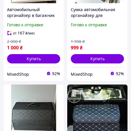
Автомобильный
Сумка автомобильная
органайзер в багажник
органайзер для
машины для документов
инструментов,
Готово к отправке
Готово к отправке
и инструмента, Хорошая
Автомобильный
сумка автоорганайзер
переносной органайзер
167
от
₴
/мес
для машины
для авто из эко-кожи
2 000
₴
1 998
₴
1 000
₴
999
₴
Купить
Купить
92%
92%
MixedShop
MixedShop