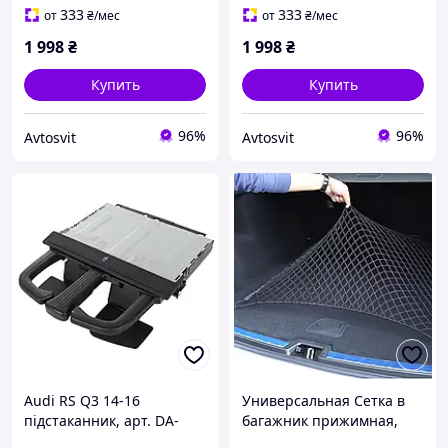
333
333
от
₴
/мес
от
₴
/мес
1 998
₴
1 998
₴
Купить
Купить
96%
96%
Avtosvit
Avtosvit
Audi RS Q3 14-16
Универсальная Сетка в
підстаканник, арт. DA-
багажник прижимная,
19124
эластичный органайзер