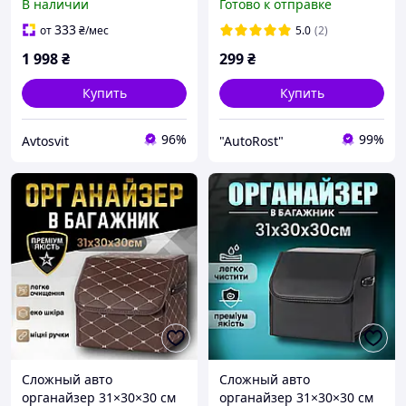
В наличии
Готово к отправке
для фиксации багажа 114
х 60см
333
от
₴
/мес
5.0
(2)
1 998
₴
299
₴
Купить
Купить
96%
99%
Avtosvit
"AutoRost"
Сложный авто
Сложный авто
органайзер 31×30×30 см
органайзер 31×30×30 см