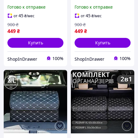
коричневый эко кожа
черный эко кожа
Готово к отправке
Готово к отправке
органайзер в багажник
органайзер в багажник
для вещей
для вещей
45
45
от
₴
/мес
от
₴
/мес
универсальный
900
₴
900
₴
449
₴
449
₴
Купить
Купить
100%
100%
ShopInDrawer
ShopInDrawer