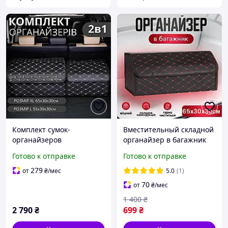
Комплект сумок-
Вместительный складной
органайзеров
органайзер в багажник
автомобильных в
авто с крышкой 65×30×30
Готово к отправке
Готово к отправке
багажник машины
см автомобильный бокс
саквояж ящик для
для хранения вещей из
279
от
₴
/мес
5.0
(1)
хранения акссесуаров в
эко кожи
70
от
₴
/мес
авто размер XL+L
1 400
₴
2 790
₴
699
₴