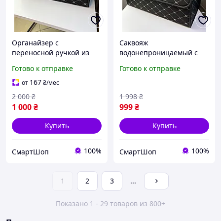
Органайзер с
Саквояж
переносной ручкой из
водонепроницаемый с
эко-кожи в багажник
креплением для авто,
Готово к отправке
Готово к отправке
автомобиля, Органайзер
Автомобильный
на 2 отделения для
органайзер из экокожи с
167
от
₴
/мес
машины
пластиковой ручкой
2 000
₴
1 998
₴
1 000
₴
999
₴
Купить
Купить
100%
100%
СмартШоп
СмартШоп
1
2
3
...
Показано 1 - 29 товаров из 800+