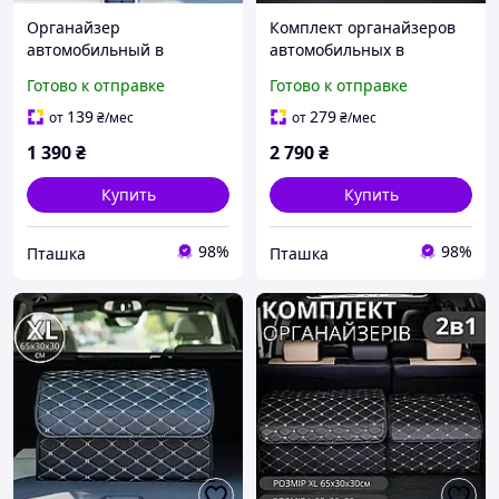
Органайзер
Комплект органайзеров
автомобильный в
автомобильных в
багажник машины сумка
багажник машины сумка
Готово к отправке
Готово к отправке
саквояж ящик для
саквояж ящик для
хранения акссесуаров в
хранения акссесуаров в
139
279
от
₴
/мес
от
₴
/мес
авто 65х30х30 см (XL)
авто размер XL+L
1 390
₴
2 790
₴
Купить
Купить
98%
98%
Пташка
Пташка