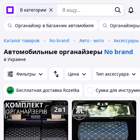
В категории
Органайзер в багажник автомобиля
Органайзеры 
Каталог товаров
No brand
Авто - мото
Аксессуары 
Автомобильные органайзеры
No brand
в Украине
Фильтры
Цена
Тип аксессуара
Бесплатная доставка Rozetka
Сумка для инструме