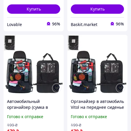
Купить
Купить
96%
96%
Lovable
Baskit.market
Автомобильный
Органайзер в автомобиль
органайзер (сумка в
Vitol на переднее сиденье
машину) на спинку
60х40 см Черный
Готово к отправке
Готово к отправке
сиденья Vitol 60х40 см,
органайзер-накидка
199
₴
199
₴
Черный