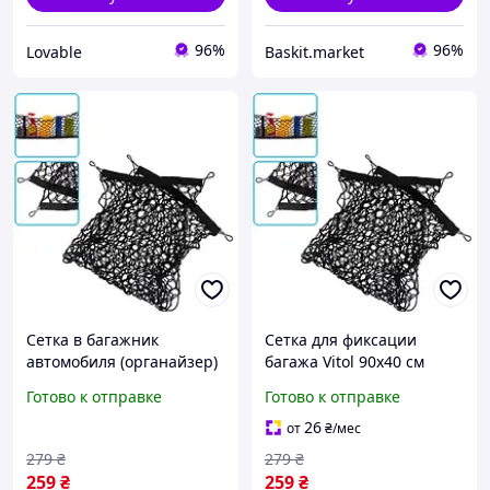
96%
96%
Lovable
Baskit.market
Сетка в багажник
Сетка для фиксации
автомобиля (органайзер)
багажа Vitol 90x40 см
Vitol VT2133 90х40 см,
(VT2133)
Готово к отправке
Готово к отправке
эластичная прижимная
сетка с крючками Черная
26
от
₴
/мес
279
₴
279
₴
259
₴
259
₴