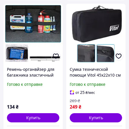
Ремень-органвйзер для
Сумка технической
багажника эластичный
помощи Vitol 45х22х10 см
5*80 см (2 отделения )
Черная
Готово к отправке
Готово к отправке
VCSS-8052
25
от
₴
/мес
269
₴
134
₴
249
₴
Купить
Купить