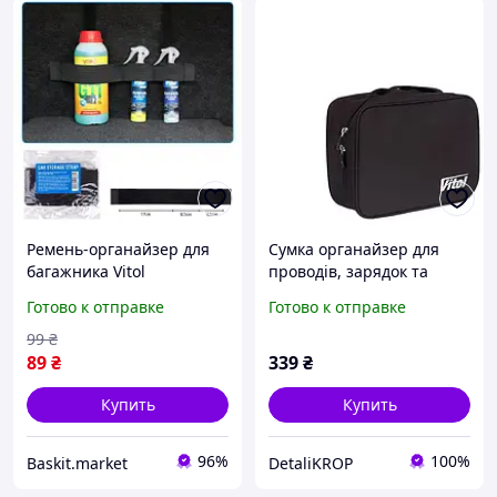
Ремень-органайзер для
Сумка органайзер для
багажника Vitol
проводів, зарядок та
эластичный на 3
аксесуарів Vitol 63328
Готово к отправке
Готово к отправке
отделения 5х40 см
99
₴
89
₴
339
₴
Купить
Купить
96%
100%
Baskit.market
DetaliKROP