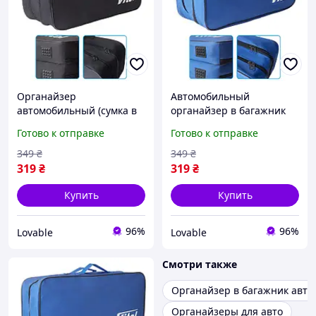
Органайзер
Автомобильный
автомобильный (сумка в
органайзер в багажник
багажник) для
Сумка технической
Готово к отправке
Готово к отправке
инструментов Vitol
помощи Vitol 2 отделения
45х22х18 см на 2
45х22х18 Оксфорд Синяя
349
₴
349
₴
отделения Черный
319
₴
319
₴
Купить
Купить
96%
96%
Lovable
Lovable
Смотри также
Органайзер в багажник авто
Органайзеры для авто