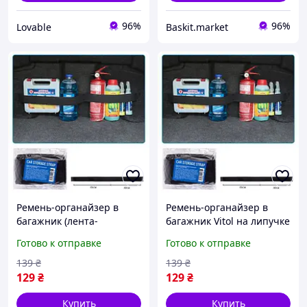
96%
96%
Lovable
Baskit.market
Ремень-органайзер в
Ремень-органайзер в
багажник (лента-
багажник Vitol на липучке
держатель на липучке)
80х5 см черный (2
Готово к отправке
Готово к отправке
Vitol 80х5 см, эластичный
отделения)
автодержатель на 2
139
₴
139
₴
отделения, черный
129
₴
129
₴
Купить
Купить