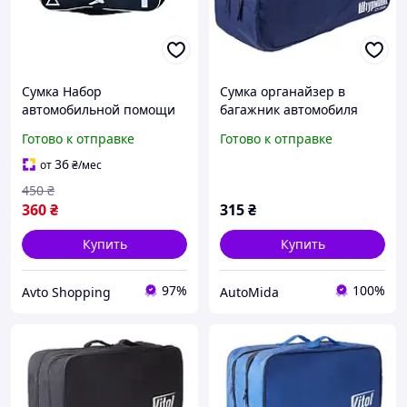
Сумка Набор
Сумка органайзер в
автомобильной помощи
багажник автомобиля
черная 46х20х14см ST-06
Штурмовик СТ-2520 BL,
Готово к отправке
Готово к отправке
230х520х220мм, синяя
36
от
₴
/мес
450
₴
360
₴
315
₴
Купить
Купить
97%
100%
Avto Shopping
AutoMida