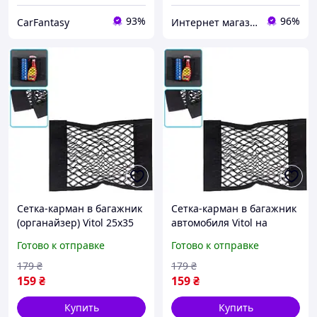
93%
96%
CarFantasy
Интернет магазин автотоваров "Гараж"
Сетка-карман в багажник
Сетка-карман в багажник
(органайзер) Vitol 25х35
автомобиля Vitol на
см на липучках,
липучках 25х35 см
Готово к отправке
Готово к отправке
автомобильная сетка для
Черная
багажа Черная
179
₴
179
₴
159
₴
159
₴
Купить
Купить