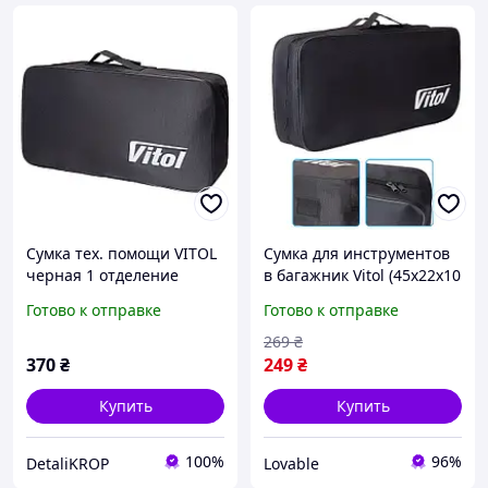
Сумка тех. помощи VITOL
Сумка для инструментов
черная 1 отделение
в багажник Vitol (45х22х10
(45х22х10см) 452210 Black
см) автомобильный
Готово к отправке
Готово к отправке
органайзер техпомощи
Oxford Черная
269
₴
370
₴
249
₴
Купить
Купить
100%
96%
DetaliKROP
Lovable