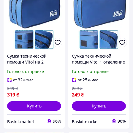
Сумка технической
Сумка технической
помощи Vitol на 2
помощи Vitol 1 отделение
отделения 45х22х18 см
45х22х10 см Синяя
Готово к отправке
Готово к отправке
Синяя
32
25
от
₴
/мес
от
₴
/мес
349
₴
269
₴
319
₴
249
₴
Купить
Купить
96%
96%
Baskit.market
Baskit.market