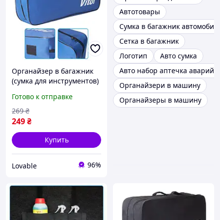
Автотовары
Сумка в багажник автомобил
Сетка в багажник
Логотип
Авто сумка
Авто набор аптечка аварийн
Органайзер в багажник
(сумка для инструментов)
Органайзери в машину
автомобильной
Готово к отправке
Органайзеры в машину
техпомощи Vitol Oxford
45х22х10 см Синяя
269
₴
249
₴
Купить
96%
Lovable