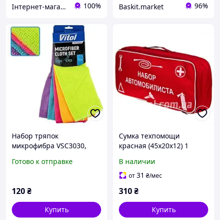
100%
96%
Інтернет-магазин "Автостиль Дніпро"
Baskit.market
Набор тряпок
Сумка техпомощи
микрофибра VSC3030,
красная (45х20х12) 1
VITOL
отдел "Набор
Готово к отправке
В наличии
Автомобилиста"
31
от
₴
/мес
120
₴
310
₴
Купить
Купить