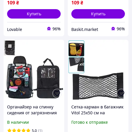
109
₴
109
₴
Купить
Купить
96%
96%
Lovable
Baskit.market
Органайзер на спинку
Сетка-карман в багажник
сидения от загрязнения
Vitol 25х50 см на
детских ног Vitol 610 х 410
липучках, автомобильная
В наличии
Готово к отправке
см (VT2126)
сетка-органайзер для
багажа Черная
5.0
(1)