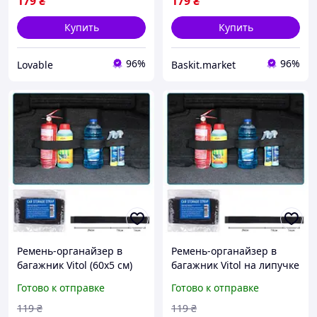
179
₴
179
₴
Купить
Купить
96%
96%
Lovable
Baskit.market
Ремень-органайзер в
Ремень-органайзер в
багажник Vitol (60х5 см)
багажник Vitol на липучке
на липучке, эластичный
60х5 см 3 отделения
Готово к отправке
Готово к отправке
фиксатор вещей и
Черный
огнетушителя Черный
119
₴
119
₴