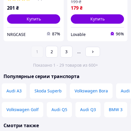
199
₴
201
₴
179
₴
Купить
Купить
87%
96%
NRGCASE
Lovable
1
2
3
...
Показано 1 - 29 товаров из 600+
Популярные серии транспорта
Audi A3
Skoda Superb
Volkswagen Bora
Audi
Volkswagen Golf
Audi Q5
Audi Q3
BMW 3
Смотри также