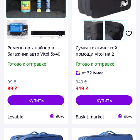
Ремень-органайзер в
Сумка технической
багажник авто Vitol 5х40
помощи Vitol на 2
см черный, эластичная
отделения 45х22х18 см
Готово к отправке
Готово к отправке
лента-фиксатор на
Черная
липучке (3 отделения)
32
от
₴
/мес
99
₴
349
₴
89
₴
319
₴
Купить
Купить
96%
96%
Lovable
Baskit.market