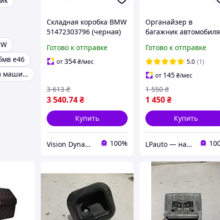
ник
Складная коробка BMW
Органайзер в
51472303796 (черная)
багажник автомобил
BMW 50х30х30 черны
MW
Готово к отправке
Готово к отправке
с синей нитью
бмв е46
354
от
₴
/мес
5.0
(1)
Органайзеры в машину
145
от
₴
/мес
3 613
₴
1 550
₴
3 540
.74
₴
1 450
₴
Купить
Купить
100%
10
Vision Dynamics
LPauto — надёжные решения для вашей техники