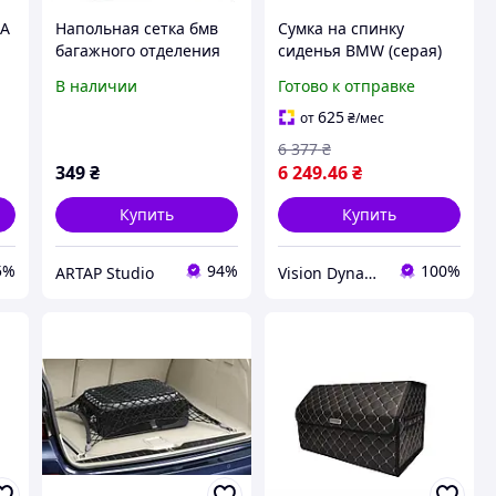
ВА
Напольная сетка бмв
Сумка на спинку
багажного отделения
сиденья BMW (серая)
BMW БМВ X5 F15 X3 F25
для моделей 1 7 серий,
В наличии
Готово к отправке
3 F31 X1 F48
X1 X6, iX3- 52122406212
625
от
₴
/мес
6 377
₴
349
₴
6 249
.46
₴
Купить
Купить
5%
94%
100%
ARTAP Studio
Vision Dynamics