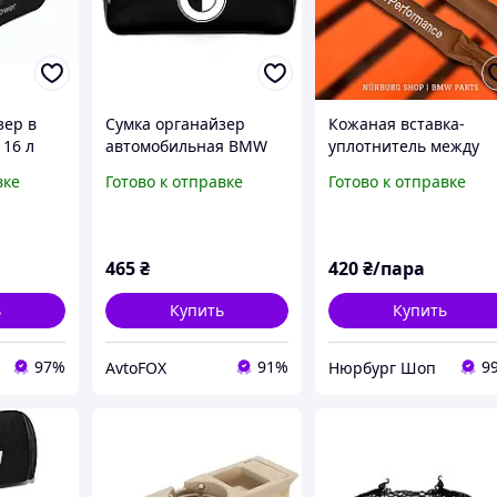
зер в
Сумка органайзер
Кожаная вставка-
16 л
автомобильная BMW
уплотнитель между
ерная
(53х13х19) 2 отделения
сидений BMW БМВ М
вке
Готово к отправке
Готово к отправке
Performance
коричневая подушка 
шт
465
₴
420
₴/пара
ь
Купить
Купить
97%
91%
9
AvtoFOX
Нюрбург Шоп