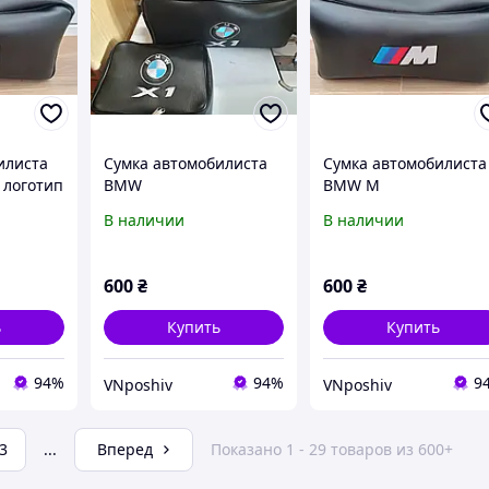
илиста
Сумка автомобилиста
Сумка автомобилиста
 логотип
BMW
BMW M
В наличии
В наличии
600
₴
600
₴
ь
Купить
Купить
94%
94%
9
VNposhiv
VNposhiv
3
...
Вперед
Показано 1 - 29 товаров из 600+