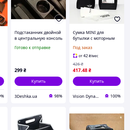
Подстаканник двойной
Сумка MINI для
в центральную консоль
бутылки с моторным
для 3 Series E36
маслом, 1 л (артикул
Готово к отправке
Под заказ
(держатель стаканов
83292458655)
2
БМВ Е36, 3D-печать)
42
от
₴
/мес
426
₴
299
₴
417
.48
₴
Купить
Купить
9%
98%
100%
3Deshka.ua
Vision Dynamics