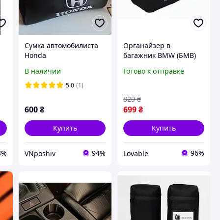
Сумка автомобилиста
Органайзер в
Honda
багажник BMW (БМВ)
сумка автомобильная
В наличии
Готово к отправке
16 л 50х18х17 см
Черная, саквояж на
5.0
(1)
липучках
829
₴
600
₴
699
₴
Купить
Купить
8%
94%
96%
VNposhiv
Lovable