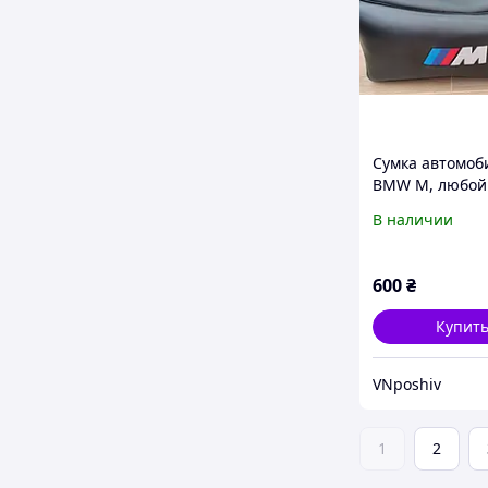
Сумка автомоб
BMW M, любой
авто! (кожзам)
В наличии
600
₴
Купит
VNposhiv
1
2