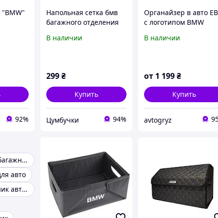
о "BMW"
Напольная сетка бмв
Органайзер в авто Е
багажного отделения
с логотипом BMW
BMW БМВ X5 F15 X3 F25
В наличии
В наличии
3 F31 X1 F48
299
₴
от
1 199
₴
ь
Купить
Купить
92%
94%
9
Цумбучки
avtogryz
Органайзер в багажник автомобиля
ля авто
Сумка в багажник автомобиля