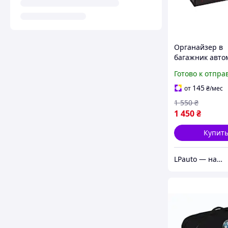
Органайзер в
багажник авто
BMW 50х30х30
Готово к отпра
с красной нит
145
от
₴
/мес
1 550
₴
1 450
₴
Купит
LPauto — надёжные решения для вашей техники