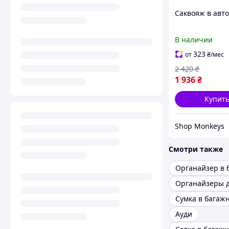
Саквояж в авт
В наличии
323
от
₴
/мес
2 420
₴
1 936
₴
Купит
Shop Monkeys
Смотри также
Органайзеры д
Ауди