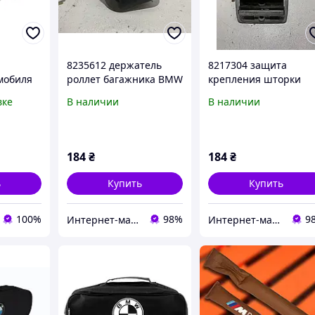
8235612 держатель
8217304 защита
мобиля
роллет багажника BMW
крепления шторки
 черный
5 E39
BMW 5 E39
вке
В наличии
В наличии
ью
184
₴
184
₴
ь
Купить
Купить
100%
98%
9
Интернет-магазин автозапчастей ВсеАвто
Интернет-магазин автозапчастей ВсеАвто