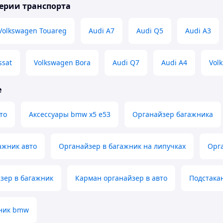
ерии транспорта
Volkswagen Touareg
Audi A7
Audi Q5
Audi A3
ssat
Volkswagen Bora
Audi Q7
Audi A4
Vol
е
то
Аксессуары bmw x5 e53
Органайзер багажника
ажник авто
Органайзер в багажник на липучках
Орг
зер в багажник
Карман органайзер в авто
Подстака
жник bmw