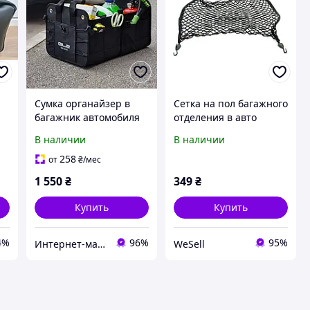
Сумка органайзер в
Сетка на пол багажного
багажник автомобиля
отделения в авто
BMW
держатель вещей
В наличии
В наличии
258
от
₴
/мес
1 550
₴
349
₴
Купить
Купить
4%
96%
95%
Интернет-магазин "Needful Shop"
WeSell