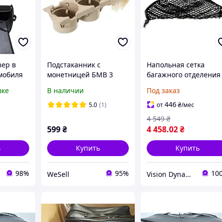
зер в
Подстаканник с
Напольная сетка
мобиля
монетницей БМВ 3
багажного отделения
серии Е46 BMW 3 E46
BMW
вке
В наличии
Под заказ
98-04 Цвет Беж
446
5.0
(1)
от
₴
/мес
4 549
₴
599
₴
4 458
.02
₴
ь
Купить
Купить
98%
95%
10
WeSell
Vision Dynamics