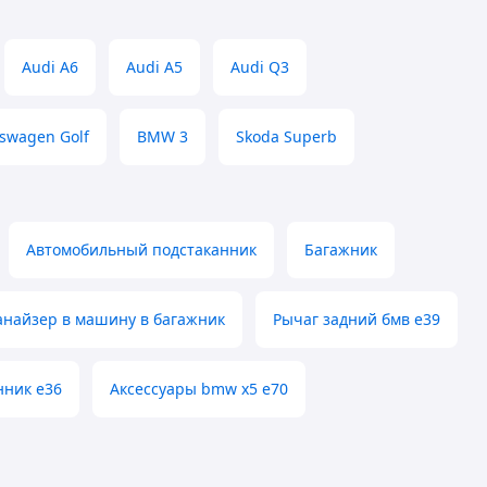
Audi A6
Audi A5
Audi Q3
kswagen Golf
BMW 3
Skoda Superb
Автомобильный подстаканник
Багажник
анайзер в машину в багажник
Рычаг задний бмв е39
нник е36
Аксессуары bmw x5 e70