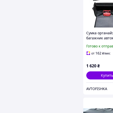
Сумка органай
багажник авто
BMW.
Готово к отпра
162
от
₴
/мес
1 620
₴
Купит
AVTOFISHKA