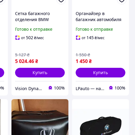
Сетка багажного
Органайзер в
я
отделения BMW
багажник автомобиля
й
(51479410838)
BMW 50х30х30 черный
Готово к отправке
Готово к отправке
с серой нитью
502
145
от
₴
/мес
от
₴
/мес
5 127
₴
1 550
₴
5 024
.46
₴
1 450
₴
Купить
Купить
0%
100%
100%
Vision Dynamics
LPauto — надёжные решения для вашей техники