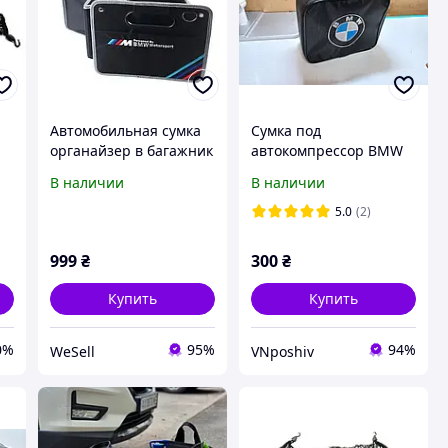
Автомобильная сумка
Сумка под
органайзер в багажник
автокомпрессор BMW
BMW Motorsport
(любой логотип)
В наличии
В наличии
5.0
(2)
999
₴
300
₴
Купить
Купить
0%
95%
94%
WeSell
VNposhiv