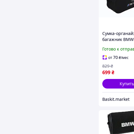
Сумка-органай
багажник BMW 
50х18х17 см Ч
Готово к отпра
70
от
₴
/мес
829
₴
699
₴
Купит
Baskit.market