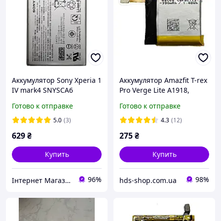
Аккумулятор Sony Xperia 1
Аккумулятор Amazfit T-rex
IV mark4 SNYSCA6
Pro Verge Lite A1918,
SNYSDU6 XQ-CT72
A1801, PL512524G Original
Готово к отправке
Готово к отправке
PRC
5.0
(3)
4.3
(12)
629
₴
275
₴
Купить
Купить
96%
98%
Інтернет Магазин "max-it.com.ua"
hds-shop.com.ua