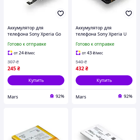
Аккумулятор для
Аккумулятор для
телефона Sony Xperia Go
телефона Sony Xperia U
ST27 AGPB009-A003
ST25i BA600 запасная
Готово к отправке
Готово к отправке
запасная аккумуляторная
аккумуляторная батарея
батарея Li-ion 1265 мАч
Li-ion 1290 мАч AAAA
24
43
от
₴
/мес
от
₴
/мес
AAAA
307
₴
540
₴
245
₴
432
₴
Купить
Купить
92%
92%
Mars
Mars