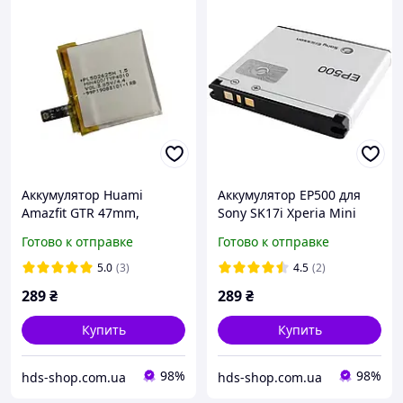
Аккумулятор Huami
Аккумулятор EP500 для
Amazfit GTR 47mm,
Sony SK17i Xperia Mini
PL502625H, Smart Watch
Pro, W8i, WT19i Live With
Готово к отправке
Готово к отправке
410мAh Original PRC
Walkman, ENERGY
5.0
(3)
4.5
(2)
289
₴
289
₴
Купить
Купить
98%
98%
hds-shop.com.ua
hds-shop.com.ua