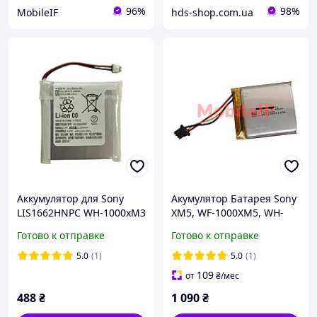
96%
98%
MobileIF
hds-shop.com.ua
Аккумулятор для Sony
Акумулятор Батарея Sony
LIS1662HNPC WH-1000xM3
XM5, WF-1000XM5, WH-
WH-1000XM4 WH-
1000XM5, SP723741,
Готово к отправке
Готово к отправке
CH710N/B WH-XB900 WH-
1200mah
XB900N
5.0
(1)
5.0
(1)
109
от
₴
/мес
488
₴
1 090
₴