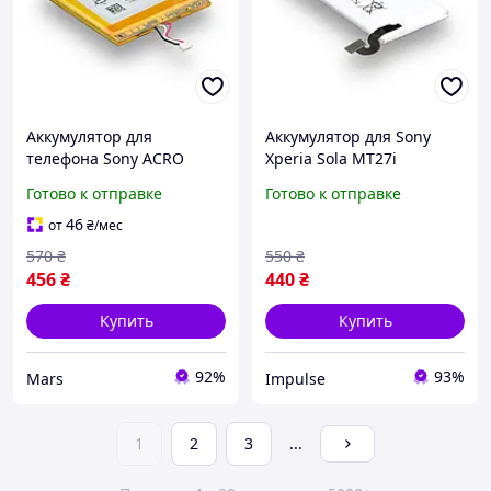
Аккумулятор для
Аккумулятор для Sony
телефона Sony ACRO
Xperia Sola MT27i
LIS1489ERPC LT26W
AGPB009-A002 запасная
Готово к отправке
Готово к отправке
запасная аккумуляторная
аккумуляторная батарея
батарея Li-ion 1840 мАч
Li-ion 1265 мАч AAAA
46
от
₴
/мес
AAAA
impulse
570
₴
550
₴
456
₴
440
₴
Купить
Купить
92%
93%
Mars
Impulse
1
2
3
...