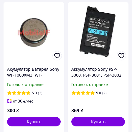
Акумулятор Батарея Sony
Аккумулятор Sony PSP-
WF-1000XM3, WF-
3000, PSP-3001, PSP-3002,
1000XM4, Z55, 3.7v,
PSP-3003, PSP-3004 PSP-
Готово к отправке
Готово к отправке
0.24Wh, 1шт
3005, PSP-3006, 3007, 3008
Original PRC
5.0
(2)
5.0
(2)
30
от
₴
/мес
300
₴
369
₴
Купить
Купить