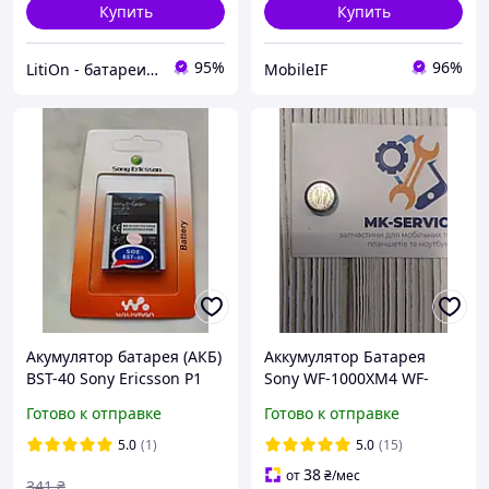
Купить
Купить
95%
96%
LitiOn - батареи и аккумуляторы
MobileIF
Акумулятор батарея (АКБ)
Аккумулятор Батарея
BST-40 Sony Еricsson P1
Sony WF-1000XM4 WF-
P700 P990 Оригинал
1000XM3 Z55H
Готово к отправке
Готово к отправке
5.0
(1)
5.0
(15)
38
от
₴
/мес
341
₴