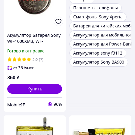
Планшеты-телефоны
Смартфоны Sony Xperia
Батареи для китайских моби
Аккумулятор для мобильного
Акумулятор Батарея Sony
WF-1000XM3, WF-
Аккумулятор для Power-Bank 
1000XM4, Z55H 3.85v,
Готово к отправке
Аккумулятор sony f3112
0.27Wh 1шт Original
5.0
(7)
Аккумулятор Sony BA900
36
от
₴
/мес
360
₴
Купить
96%
MobileIF