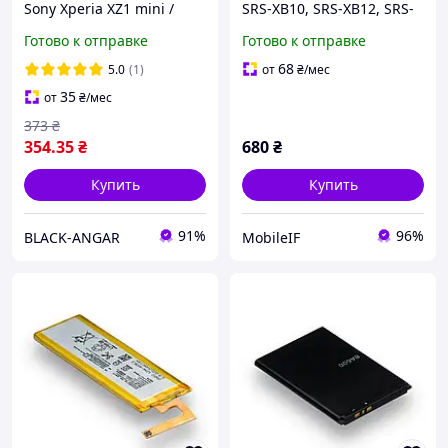
Sony Xperia XZ1 mini /
SRS-XB10, SRS-XB12, SRS-
D5503 / LIS1529ERPC
XB13, SRS-XB100, SF-08,
Готово к отправке
Готово к отправке
Original
903740, 1400mah
68
5.0
(1)
от
₴
/мес
35
от
₴
/мес
373
₴
354
.35
₴
680
₴
Купить
Купить
91%
96%
BLACK-ANGAR
MobileIF