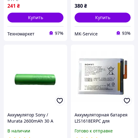
241
₴
380
₴
Купить
Купить
97%
93%
Техномаркет
MK-Service
Аккумулятор Sony /
Аккумуляторная батарея
Murata 2600mAh 30 А
LIS1618ERPC для
новый
мобильного телефона
В наличии
Готово к отправке
SONY Xperia XA, XA1