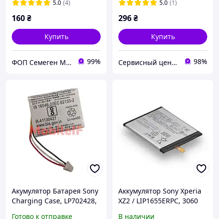
5.0
(4)
5.0
(1)
160
₴
296
₴
Купить
Купить
99%
98%
ФОП Семеген Марьян Мирославович
Сервисный центр Экран
Акумулятор Батарея Sony
Аккумулятор Sony Xperia
Charging Case, LP702428,
XZ2 / LIP1655ERPC, 3060
WF1000XM4, WF-1000XM4,
mAh АААА Original PRC
Готово к отправке
В наличии