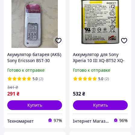
Акумулятор батарея (АКБ)
Аккумулятор для Sony
Sony Еricsson BST-30
Xperia 10 III XQ-BT52 XQ-
Оригинал
BC52 XQ-BC62 XQ-BQ62
Готово к отправке
Готово к отправке
SNYSAC5
5.0
(2)
5.0
(2)
341
₴
291
₴
532
₴
Купить
Купить
97%
96%
Техномаркет
Інтернет Магазин "max-it.com.ua"