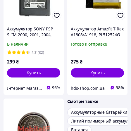
Аккумулятор SONY PSP
Аккумулятор Amazfit T-Rex
SLIM 2000, 2001, 2004,
A1808/A1918, PL512524G
2006, 2008, 3000, 3001,
Original PRC
В наличии
Готово к отправке
3004, 3006, 3008, -S110
4.7
(32)
299
₴
275
₴
Купить
Купить
96%
98%
Інтернет Магазин "max-it.com.ua"
hds-shop.com.ua
Смотри также
Аккумуляторные батарейки
Литий полимерный аккумуля
Батарея