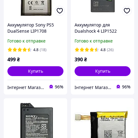
Аккумулятор Sony PS5
Аккумулятор для
DualSense LIP1708
Dualshock 4 LIP1522
Оригинал
Готово к отправке
Готово к отправке
4.8
(18)
4.8
(26)
499
₴
390
₴
Купить
Купить
96%
96%
Інтернет Магазин "max-it.com.ua"
Інтернет Магазин "max-it.com.ua"