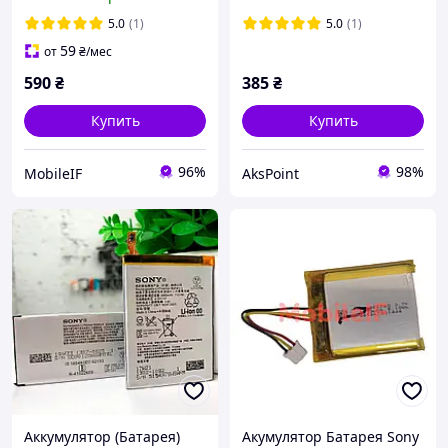
520mah
5.0
(1)
5.0
(1)
59
от
₴
/мес
590
₴
385
₴
Купить
Купить
96%
98%
MobileIF
AksPoint
Аккумулятор (Батарея)
Акумулятор Батарея Sony