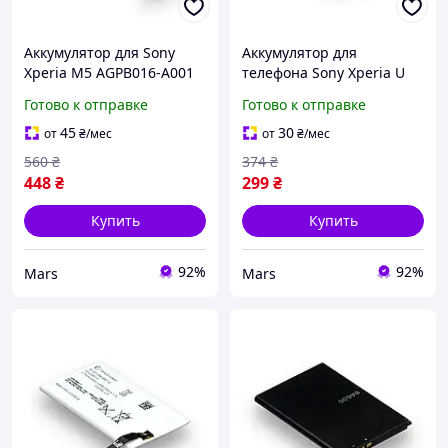
Аккумулятор для Sony
Аккумулятор для
Xperia M5 AGPB016-A001
телефона Sony Xperia U
запасная аккумуляторная
ST25i BA600 запасная
Готово к отправке
Готово к отправке
батарея Li-pol 2600 мАч
аккумуляторная батарея
AAAA no LOGO
Li-ion 1290 мАч AA
45
30
от
₴
/мес
от
₴
/мес
PREMIUM
560
₴
374
₴
448
₴
299
₴
Купить
Купить
92%
92%
Mars
Mars