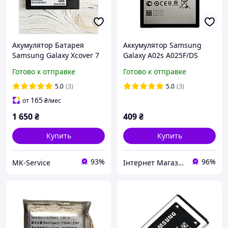
Акумулятор Батарея
Аккумулятор Samsung
Samsung Galaxy Xcover 7
Galaxy A02s A025F/DS
EB-BG556GBY
A03s A037F HQ-50S
Готово к отправке
Готово к отправке
5.0
(3)
5.0
(3)
165
от
₴
/мес
1 650
₴
409
₴
Купить
Купить
93%
96%
MK-Service
Інтернет Магазин "max-it.com.ua"