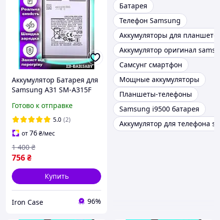
Батарея
Телефон Samsung
Аккумуляторы для планшето
Аккумулятор оригинал sams
Самсунг смартфон
Мощные аккумуляторы
Аккумулятор Батарея для
Samsung A31 SM-A315F
Планшеты-телефоны
Original PRC (5000 mAh)
Готово к отправке
Samsung i9500 батарея
акб Самсунг а31
5.0
(2)
Аккумулятор для телефона s
76
от
₴
/мес
1 400
₴
756
₴
Купить
96%
Iron Case