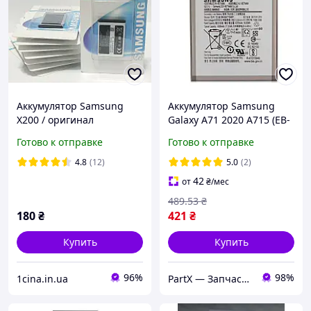
Аккумулятор Samsung
Аккумулятор Samsung
X200 / оригинал
Galaxy A71 2020 A715 (EB-
AB463446BU (800 mAh)
BA715ABY) АКБ, батарея
Готово к отправке
Готово к отправке
Original PRC
4.8
(12)
5.0
(2)
42
от
₴
/мес
489
.53
₴
180
₴
421
₴
Купить
Купить
96%
98%
1cina.in.ua
PartX — Запчастини для смартфонів