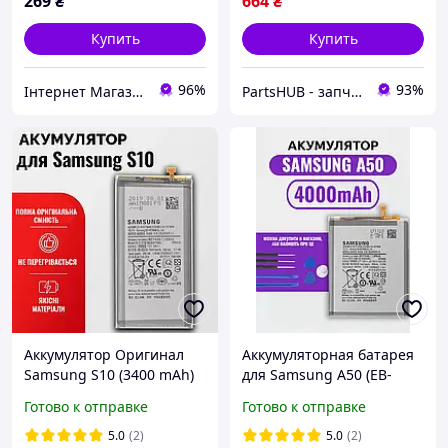
269
₴
664
₴
Купить
Купить
96%
93%
Інтернет Магазин "max-it.com.ua"
PartsHUB - запчастини на Телефони (Дисплей / Акумулятор / Шлейф-Плати)
Аккумулятор Оригинал
Аккумуляторная батарея
Samsung S10 (3400 mAh)
для Samsung A50 (EB-
EB-BG973ABU, Original
BA505ABU) (4000 mAh)
Готово к отправке
Готово к отправке
PRC - Самсунг С10
Original PRC, АКБ Самсунг
А50
5.0
(2)
5.0
(2)