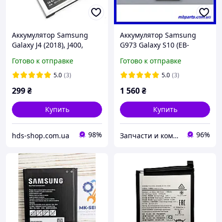
Аккумулятор Samsung
Аккумулятор Samsung
Galaxy J4 (2018), J400,
G973 Galaxy S10 (EB-
J400H, J400F, EB-BJ700CBE,
BG973ABU) GH82-18826A
Готово к отправке
Готово к отправке
EB-BJ700CBC Original PRC
сервисный оригинал!
5.0
(3)
5.0
(3)
299
₴
1 560
₴
Купить
Купить
98%
96%
hds-shop.com.ua
Запчасти и комплектующие только высокого качества от интернет-магазина «MB quality parts»