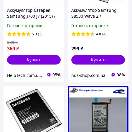
Аккумулятор батарея
Аккумулятор Samsung
Samsung J700 J7 (2015) /
S8530 Wave 2 /
J400 / J4 (2018) EB-
EB504465VU Original PRC
Готово к отправке
Готово к отправке
BJ700CBE Original PRC
(гарантия 6 мес.)
5.0
(2)
4.8
(4)
389
₴
369
₴
299
₴
Купить
Купить
95%
98%
HelpTech.com.ua — 12 років на ринку, гарантія якості 👌
hds-shop.com.ua