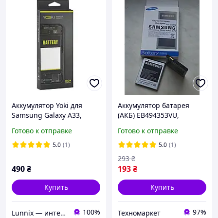
Аккумулятор Yoki для
Аккумулятор батарея
Samsung Galaxy A33,
(АКБ) EB494353VU,
Galaxy A53 (A336, A536),
EB494353VA для Samsung
Готово к отправке
Готово к отправке
EB-BA536ABY
C6712, S5570, S5250,
S5570, S7230 Original
5.0
(1)
5.0
(1)
293
₴
490
₴
193
₴
Купить
Купить
100%
97%
Lunnix — интернет-магазин электроники и аксессуаров
Техномаркет