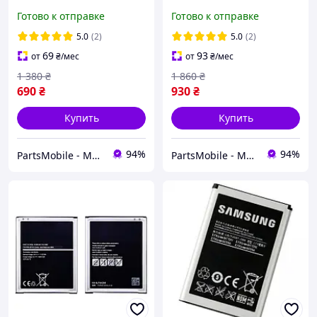
Samsung S10E
Оригинал (Original China)
Готово к отправке
Готово к отправке
оригинальная, АКБ
(4500 mAh) АКБ Самсунг
Original на Самсунг С10Е
С21 ФЕ
5.0
(2)
5.0
(2)
69
93
от
₴
/мес
от
₴
/мес
1 380
₴
1 860
₴
690
₴
930
₴
Купить
Купить
94%
94%
PartsMobile - Магазин запчастин (телефони, планшети, ноутбуки)
PartsMobile - Магазин запчастин (телефони, планшети, ноутбуки)