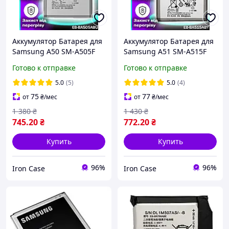
Аккумулятор Батарея для
Аккумулятор Батарея для
Samsung A50 SM-A505F
Samsung A51 SM-A515F
Original PRC (4000 mAh)
Original PRC (4000 mAh)
Готово к отправке
Готово к отправке
акб Самсунг а50
акб Самсунг а51
5.0
(5)
5.0
(4)
75
77
от
₴
/мес
от
₴
/мес
1 380
₴
1 430
₴
745
.20
₴
772
.20
₴
Купить
Купить
96%
96%
Iron Case
Iron Case