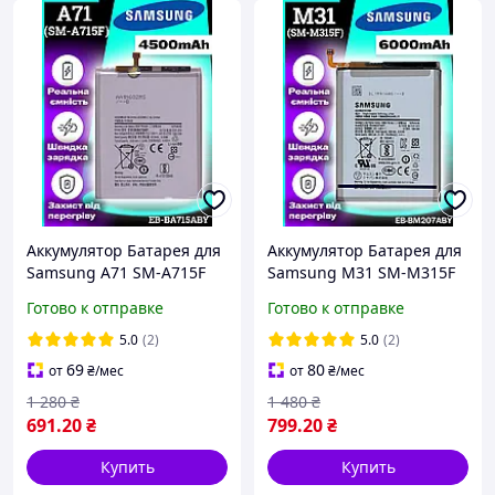
Аккумулятор Батарея для
Аккумулятор Батарея для
Samsung A71 SM-A715F
Samsung M31 SM-M315F
Original PRC (4500 mAh)
Original PRC (6000 mAh)
Готово к отправке
Готово к отправке
акб Самсунг а71
акб Самсунг м31
5.0
(2)
5.0
(2)
69
80
от
₴
/мес
от
₴
/мес
1 280
₴
1 480
₴
691
.20
₴
799
.20
₴
Купить
Купить