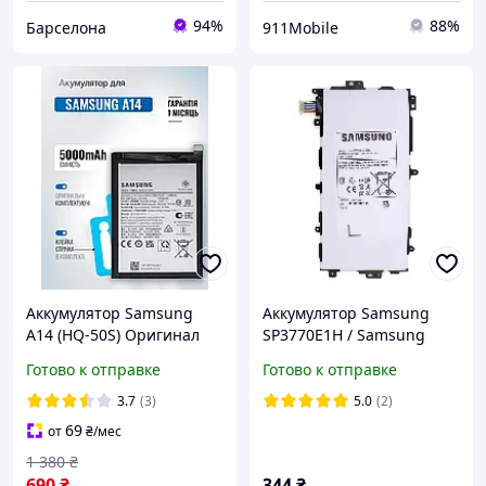
94%
88%
Барселона
911Mobile
Аккумулятор Samsung
Аккумулятор Samsung
A14 (HQ-50S) Оригинал
SP3770E1H / Samsung
(Original China) (5000
Galaxy Note 8.0 (N5100,
Готово к отправке
Готово к отправке
mAh) АКБ Самсунг А14
N5110, N5120) AAA
3.7
(3)
5.0
(2)
69
от
₴
/мес
1 380
₴
690
₴
344
₴