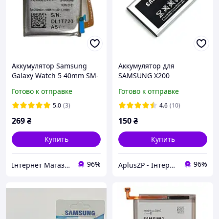
Аккумулятор Samsung
Аккумулятор для
Galaxy Watch 5 40mm SM-
SAMSUNG X200
R900 EB-BR900ABY
AB463446BU 800 mAh
Готово к отправке
Готово к отправке
5.0
(3)
4.6
(10)
269
₴
150
₴
Купить
Купить
96%
96%
Інтернет Магазин "max-it.com.ua"
AplusZP - Інтернет магазин оптових цін