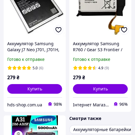
Аккумулятор Samsung
Аккумулятор Samsung
Galaxy J7 Neo J701, J701H,
R760 / Gear S3 Frontier /
H701F, EB-BJ700CBE, EB-
R770 Gear S3 Classic EB-
Готово к отправке
Готово к отправке
BJ700CBC Original PRC
BR760ABE
5.0
(6)
4.9
(9)
279
₴
279
₴
Купить
Купить
98%
96%
hds-shop.com.ua
Інтернет Магазин "max-it.com.ua"
Смотри также
Аккумуляторные батарейки