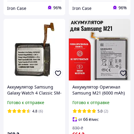
96%
96%
Iron Case
Iron Case
Аккумулятор Samsung
Аккумулятор Оригинал
Galaxy Watch 4 Classic SM-
Samsung M21 (6000 mAh)
R880 42mm EB-BR880ABY
EB-BM207ABY, Original
Готово к отправке
Готово к отправке
PRC - Самсунг М21
4.8
(6)
5.0
(2)
66
от
₴
/мес
830
₴