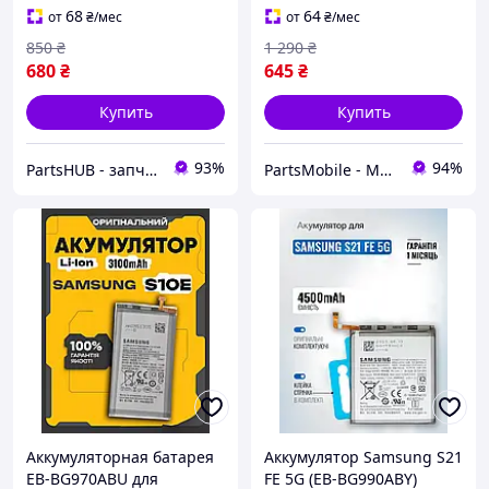
68
64
от
₴
/мес
от
₴
/мес
850
₴
1 290
₴
680
₴
645
₴
Купить
Купить
93%
94%
PartsHUB - запчастини на Телефони (Дисплей / Акумулятор / Шлейф-Плати)
PartsMobile - Магазин запчастин (телефони, планшети, ноутбуки)
Аккумуляторная батарея
Аккумулятор Samsung S21
EB-BG970ABU для
FE 5G (EB-BG990ABY)