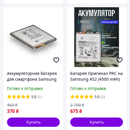
Аккумуляторная батарея
Батарея Оригинал PRC на
для смартфона Samsung
Samsung A52 (4500 mAh)
A305F Galaxy A30 2019
+ скотч для фиксации с
Готово к отправке
Готово к отправке
качественным
контроллером
5.0
(1)
5.0
(2)
463
₴
2 700
₴
370
₴
675
₴
Купить
Купить