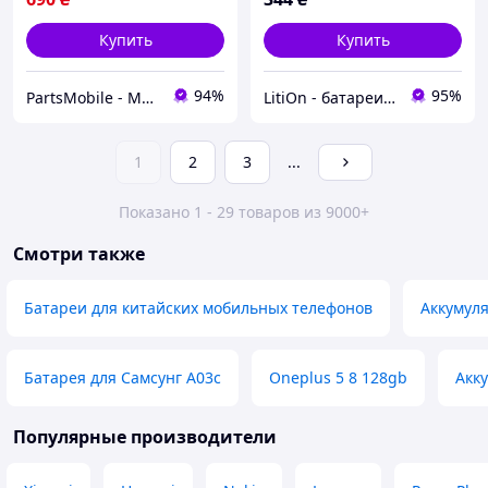
Купить
Купить
94%
95%
PartsMobile - Магазин запчастин (телефони, планшети, ноутбуки)
LitiOn - батареи и аккумуляторы
1
2
3
...
Показано 1 - 29 товаров из 9000+
Смотри также
Батареи для китайских мобильных телефонов
Аккумуля
Батарея для Самсунг А03с
Oneplus 5 8 128gb
Акку
Популярные производители