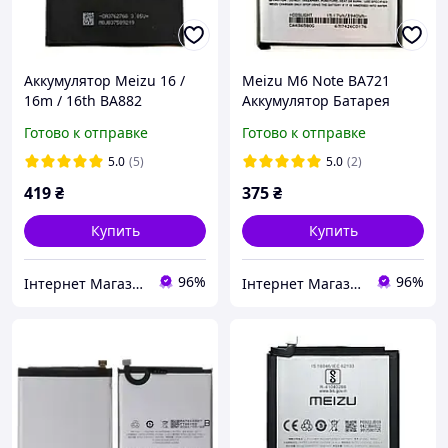
Аккумулятор Meizu 16 /
Meizu M6 Note BA721
16m / 16th BA882
Аккумулятор Батарея
Готово к отправке
Готово к отправке
5.0
(5)
5.0
(2)
419
₴
375
₴
Купить
Купить
96%
96%
Інтернет Магазин "max-it.com.ua"
Інтернет Магазин "max-it.com.ua"