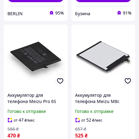
95%
91%
BERLIN
Бузина
Аккумулятор для
Аккумулятор для
телефона Meizu Pro 6S
телефона Meizu M8c
Pro 6 BT53s запасная
BA810 запасная
Готово к отправке
Готово к отправке
аккумуляторная батарея
аккумуляторная батарея
Li-pol 3000 мАч AAAA
Li-pol 3000 мАч AAAA no
47
52
от
₴
/мес
от
₴
/мес
LOGO
588
₴
657
₴
470
₴
525
₴