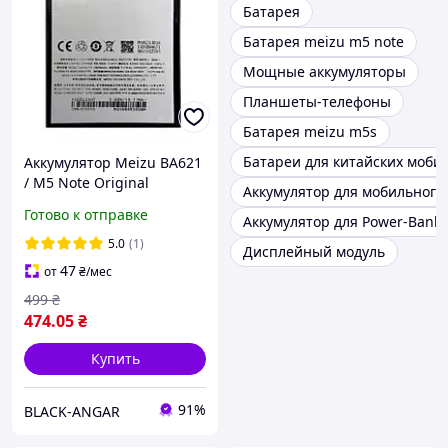
Батарея
Батарея meizu m5 note
Мощные аккумуляторы
Планшеты-телефоны
Батарея meizu m5s
Батареи для китайских моби
Аккумулятор Meizu BA621
/ M5 Note Original
Аккумулятор для мобильного
Готово к отправке
Аккумулятор для Power-Bank 
5.0
(1)
Дисплейный модуль
47
от
₴
/мес
499
₴
474
.05
₴
Купить
91%
BLACK-ANGAR