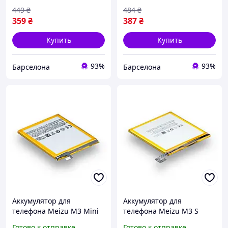
Li-pol 2910 мАч AAAA no
Li-pol 3920 мАч AAAA no
449
₴
484
₴
LOGO
LOGO
359
₴
387
₴
Купить
Купить
93%
93%
Барселона
Барселона
Аккумулятор для
Аккумулятор для
телефона Meizu M3 Mini
телефона Meizu M3 S
BT68 запасная
BT15 запасная
Готово к отправке
Готово к отправке