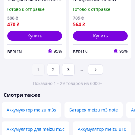
запасная аккумуляторная
BA712 запасная
Готово к отправке
Готово к отправке
батарея Li-pol 3200 мАч
аккумуляторная батарея
AAAA no LOGO berlin
Li-pol 2930 мАч Yoki berlin
588
₴
705
₴
470
₴
564
₴
Купить
Купить
95%
95%
BERLIN
BERLIN
1
2
3
...
Показано 1 - 29 товаров из 6000+
Смотри также
Аккумулятор meizu m3s
Батарея meizu m3 note
А
Аккумулятор для meizu m5c
Аккумулятор meizu u10