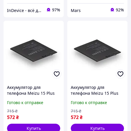
97%
92%
InDevice - всё для Вашего девайса
Mars
Аккумулятор для
Аккумулятор для
телефона Meizu 15 Plus
телефона Meizu 15 Plus
BA891 запасная
BA891 запасная
Готово к отправке
Готово к отправке
аккумуляторная батарея
аккумуляторная батарея
Li-pol 3430 мАч AAAA
Li-pol 3430 мАч AAAA
715
₴
715
₴
berlin
buzyna
572
₴
572
₴
Купить
Купить