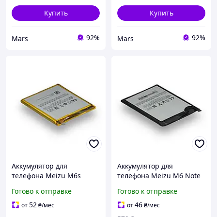
Купить
Купить
92%
92%
Mars
Mars
Аккумулятор для
Аккумулятор для
телефона Meizu M6s
телефона Meizu M6 Note
BA712 запасная
BA721 запасная
Готово к отправке
Готово к отправке
аккумуляторная батарея
аккумуляторная батарея
Li-pol 2930 мАч AAAA no
Li-pol 3920 мАч AAAA no
52
46
от
₴
/мес
от
₴
/мес
LOGO
LOGO