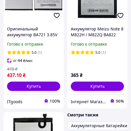
Оригинальный
Аккумулятор Meizu Note 8
аккумулятор BA721 3.85V
M822H / M822Q BA822
4000mAh для Meizu M6
Батарея
Готово к отправке
Готово к отправке
Note M721H, M721L,
M721Q, M721M M721,
5.0
(1)
5.0
(1)
Original (PRC)
44
от
₴
/мес
470
₴
437
.10
₴
365
₴
Купить
Купить
100%
96%
ITgoods
Інтернет Магазин "max-it.com.ua"
Смотри также
Аккумуляторные батарейки