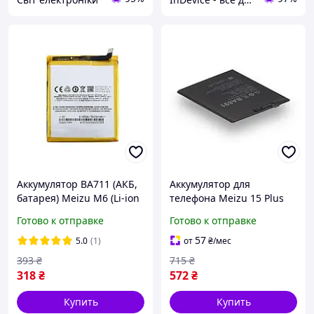
Аккумулятор BA711 (АКБ,
Аккумулятор для
батарея) Meizu M6 (Li-ion
телефона Meizu 15 Plus
3.8V 3090mAh)
BA891 запасная
Готово к отправке
Готово к отправке
аккумуляторная батарея
Li-pol 3430 мАч AAAA
57
5.0
(1)
от
₴
/мес
393
₴
715
₴
318
₴
572
₴
Купить
Купить