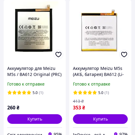
Аккумулятор для Meizu
Аккумулятор Meizu M5s
M5s / BA612 Original (PRC)
(АКБ, батарея) BA612 (Li-
ion 3.85V 3000mAh)
Готово к отправке
Готово к отправке
5.0
(1)
5.0
(1)
413
₴
260
₴
353
₴
Купить
Купить
95%
97%
Світ електроніки
InDevice - всё для Вашего девайса