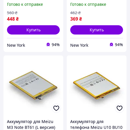
BT710 запасная
BT42 запасная
Готово к отправке
Готово к отправке
аккумуляторная батарея
аккумуляторная батарея
Li-pol 3000 мАч AAAA no
Li-pol 3050 мАч AAAA
560
₴
462
₴
LOGO newyork
newyork
448
₴
369
₴
Купить
Купить
94%
94%
New York
New York
Аккумулятор для Meizu
Аккумулятор для
M3 Note BT61 (L версия)
телефона Meizu U10 BU10