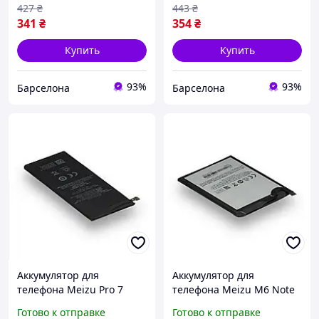
Li-pol 3020 мАч AAA no
Li-pol 3000 мАч AAA no
427
₴
443
₴
LOGO
LOGO
341
₴
354
₴
Купить
Купить
93%
93%
Барселона
Барселона
Аккумулятор для
Аккумулятор для
телефона Meizu Pro 7
телефона Meizu M6 Note
BA792 BA791 запасная
BA721 запасная
Готово к отправке
Готово к отправке
аккумуляторная батарея
аккумуляторная батарея