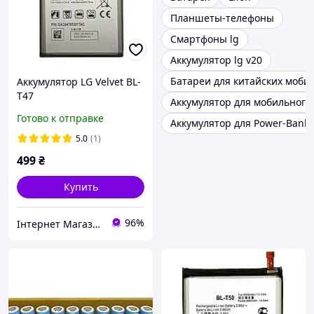
Планшеты-телефоны
Смартфоны lg
Аккумулятор lg v20
Батареи для китайских моби
Аккумулятор LG Velvet BL-
T47
Аккумулятор для мобильного
Готово к отправке
Аккумулятор для Power-Bank 
5.0
(1)
499
₴
Купить
96%
Інтернет Магазин "max-it.com.ua"