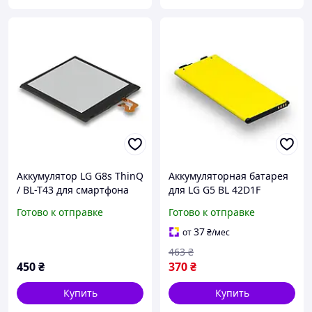
Аккумулятор LG G8s ThinQ
Аккумуляторная батарея
/ BL-T43 для смартфона
для LG G5 BL 42D1F
Оригинал
Готово к отправке
Готово к отправке
37
от
₴
/мес
463
₴
450
₴
370
₴
Купить
Купить