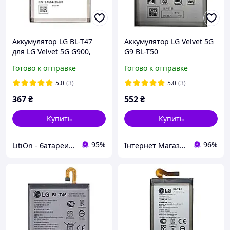
Аккумулятор LG BL-T47
Аккумулятор LG Velvet 5G
для LG Velvet 5G G900,
G9 BL-T50
G910, LM-G900EM, LM-
Готово к отправке
Готово к отправке
G900N, LM-G910EMW,
LMG910EMW
5.0
(3)
5.0
(3)
367
₴
552
₴
Купить
Купить
95%
96%
LitiOn - батареи и аккумуляторы
Інтернет Магазин "max-it.com.ua"