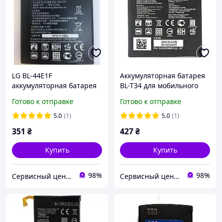
LG BL-44E1F
Аккумуляторная батарея
аккумуляторная батарея
BL-T34 для мобильного
3200mAh для LG V20 h910,
телефона LG H930, H931,
Готово к отправке
Готово к отправке
h918, h990ds, ls997,
H932, LS998, US998 V30
us996, vs995
5.0
(1)
5.0
(1)
351
₴
427
₴
Купить
Купить
98%
98%
Сервисный центр Экран
Сервисный центр Экран