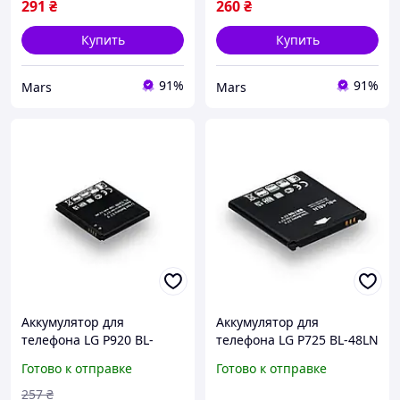
291
₴
260
₴
Купить
Купить
91%
91%
Mars
Mars
Аккумулятор для
Аккумулятор для
телефона LG P920 BL-
телефона LG P725 BL-48LN
53HN запасная
запасная аккумуляторная
Готово к отправке
Готово к отправке
аккумуляторная батарея
батарея Li-ion 1520 мАч
Li-ion 1500 мАч AA
AAAA impulse
257
₴