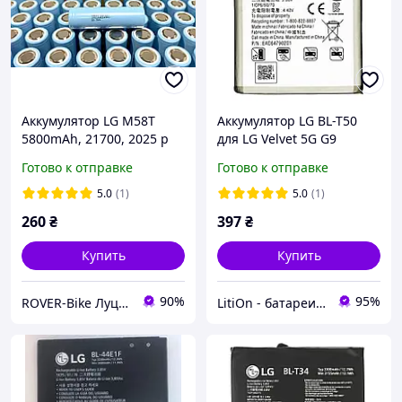
Аккумулятор LG M58T
Аккумулятор LG BL-T50
5800mAh, 21700, 2025 р
для LG Velvet 5G G9
(новые)
Готово к отправке
Готово к отправке
5.0
(1)
5.0
(1)
260
₴
397
₴
Купить
Купить
90%
95%
ROVER-Bike Луцьк
LitiOn - батареи и аккумуляторы