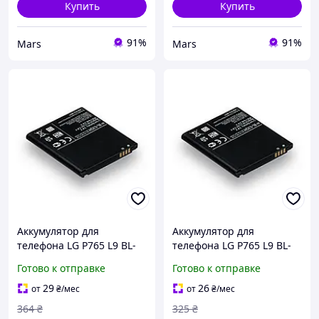
Купить
Купить
91%
91%
Mars
Mars
Аккумулятор для
Аккумулятор для
телефона LG P765 L9 BL-
телефона LG P765 L9 BL-
53QH запасная
53QH запасная
Готово к отправке
Готово к отправке
аккумуляторная батарея
аккумуляторная батарея
Li-pol 2150 мАч AA
Li-pol 2150 мАч AA
29
26
от
₴
/мес
от
₴
/мес
PREMIUM
STANDART
364
₴
325
₴