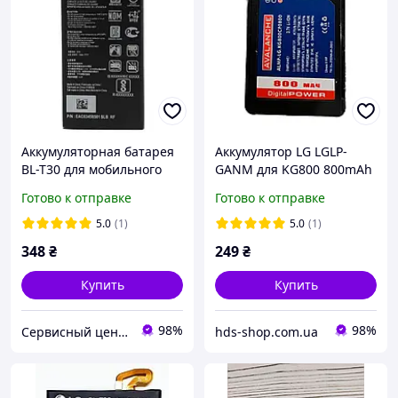
Аккумуляторная батарея
Аккумулятор LG LGLP-
BL-T30 для мобильного
GANM для KG800 800mAh
телефона LG M320 X
Avalanche
Готово к отправке
Готово к отправке
Power 2
5.0
(1)
5.0
(1)
348
₴
249
₴
Купить
Купить
98%
98%
Сервисный центр Экран
hds-shop.com.ua