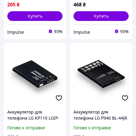
PREMIUM impulse
205
₴
468
₴
Купить
Купить
93%
93%
Impulse
Impulse
Аккумулятор для
Аккумулятор для
телефона LG KP110 LGIP-
телефона LG P940 BL-44JR
430A запасная
запасная аккумуляторная
Готово к отправке
Готово к отправке
аккумуляторная батарея
батарея Li-pol 1700 мАч