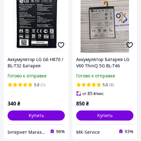
Аккумулятор LG G6 H870 /
Аккумулятор Батарея LG
BL-T32 Батарея
V60 ThinQ 5G BL-T46
Готово к отправке
Готово к отправке
5.0
(1)
5.0
(8)
85
от
₴
/мес
340
₴
850
₴
Купить
Купить
96%
93%
Інтернет Магазин "max-it.com.ua"
MK-Service