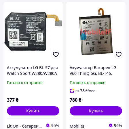
Аккумулятор LG BL-S7 для
Акумулятор Батарея LG
Watch Sport W280/W280A
V60 ThinQ 5G, BL-T46,
5000mah, Original
Готово к отправке
Готово к отправке
78
от
₴
/мес
377
₴
780
₴
Купить
Купить
95%
96%
LitiOn - батареи и аккумуляторы
MobileIF