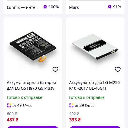
100%
91%
Lunnix — интернет-магазин электроники и аксессуаров
Mars
Аккумуляторная батарея
Аккумулятор для LG M250
для LG G6 H870 G6 Plusv
K10 -2017 BL-46G1F
BLT32
запасная аккумуляторная
Готово к отправке
Готово к отправке
батарея Li-pol 2700 мАч
AAAA no LOGO
49
39
от
₴
/мес
от
₴
/мес
609
₴
492
₴
487
₴
393
₴