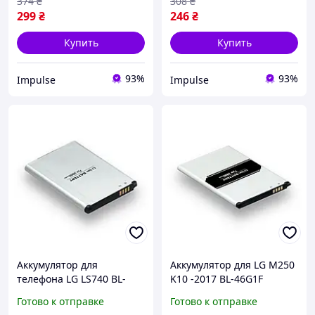
Li-ion 900 мАч AA
AA PREMIUM impulse
374
₴
308
₴
STANDART impulse
299
₴
246
₴
Купить
Купить
93%
93%
Impulse
Impulse
Аккумулятор для
Аккумулятор для LG M250
телефона LG LS740 BL-
K10 -2017 BL-46G1F
64SH запасная
запасная аккумуляторная
Готово к отправке
Готово к отправке
аккумуляторная батарея
батарея Li-pol 2700 мАч