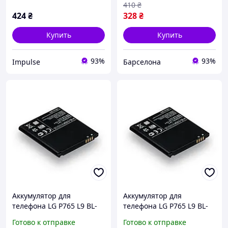
Li-pol 3000 мАч AAAA
AAAA no LOGO
410
₴
impulse
424
₴
328
₴
Купить
Купить
93%
93%
Impulse
Барселона
Аккумулятор для
Аккумулятор для
телефона LG P765 L9 BL-
телефона LG P765 L9 BL-
53QH запасная
53QH запасная
Готово к отправке
Готово к отправке
аккумуляторная батарея
аккумуляторная батарея