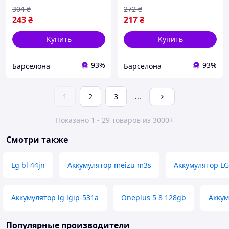
Li-pol 2150 мАч AA
Li-pol 2150 мАч AA
304
₴
272
₴
PREMIUM
STANDART
243
₴
217
₴
Купить
Купить
93%
93%
Барселона
Барселона
1
2
3
...
Показано 1 - 29 товаров из 3000+
Смотри также
Lg bl 44jn
Аккумулятор meizu m3s
Аккумулятор LG
Аккумулятор lg lgip-531a
Oneplus 5 8 128gb
Аккум
Популярные производители