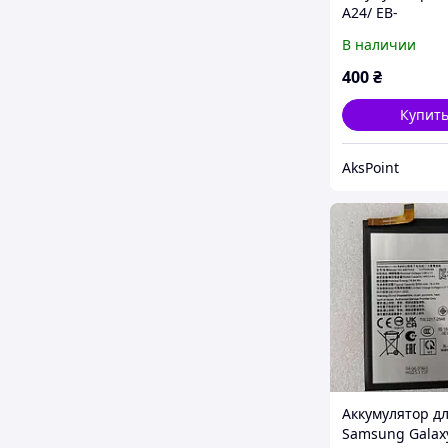
A24/ EB-
BA245ABY,500
В наличии
Original PRC
400
₴
Купит
AksPoint
Аккумулятор д
Samsung Galax