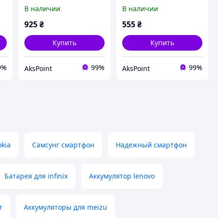
6100mAh Original PRC
4500mAh Original PRC
В наличии
В наличии
925
₴
555
₴
Купить
Купить
9%
99%
99%
AksPoint
AksPoint
kia
Самсунг смартфон
Надежный смартфон
Батарея для infinix
Аккумулятор lenovo
r
Аккумуляторы для meizu