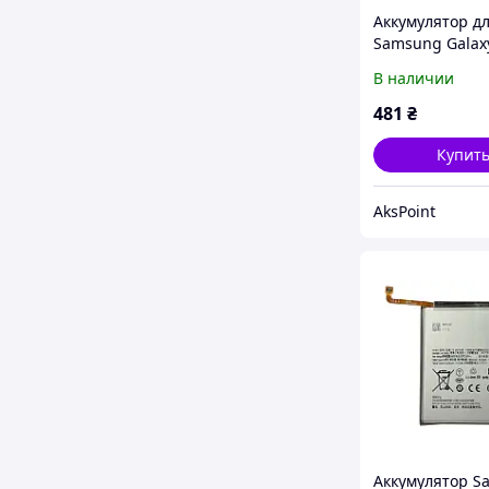
Аккумулятор д
Samsung Galaxy
EB-BG973ABU, 
В наличии
mAh
481
₴
Купит
AksPoint
Аккумулятор S