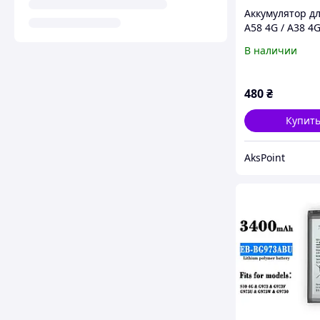
Аккумулятор д
A58 4G / A38 4
(BLPA19) 5000
В наличии
Original PRC
480
₴
Купит
AksPoint