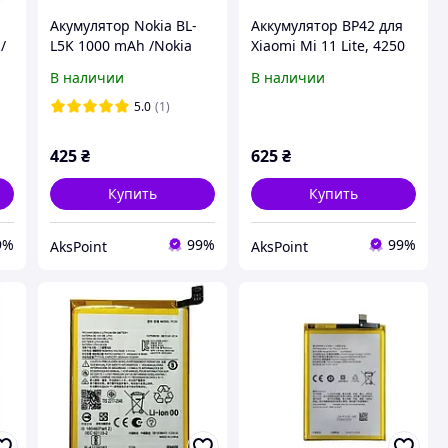
Акумулятор Nokia BL-
Аккумулятор BP42 для
/
L5K 1000 mAh /Nokia
Xiaomi Mi 11 Lite, 4250
105 SS 2023/Nokia 105+
mAh Original PRC
В наличии
В наличии
DS 2022/Nokia 110 DS
2023
5.0
(1)
425
₴
625
₴
Купить
Купить
9%
99%
99%
AksPoint
AksPoint