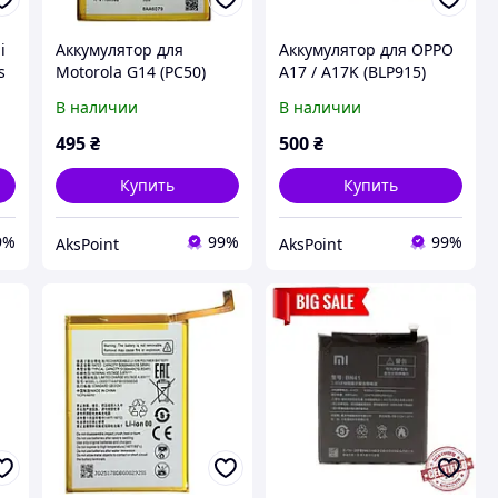
i
Аккумулятор для
Аккумулятор для OPPO
s
Motorola G14 (PC50)
A17 / A17K (BLP915)
5000mAh
,5000 mAh Original PRC
В наличии
В наличии
495
₴
500
₴
Купить
Купить
9%
99%
99%
AksPoint
AksPoint