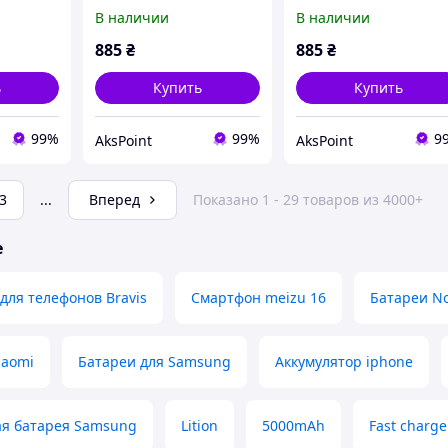
 5000
mAh Original PRC
Original PRC
В наличии
В наличии
RC
885
₴
885
₴
ь
Купить
Купить
99%
99%
9
AksPoint
AksPoint
3
...
Вперед
Показано 1 - 29 товаров из 4000+
е
для телефонов Bravis
Смартфон meizu 16
Батареи No
iaomi
Батареи для Samsung
Аккумулятор iphone
ая батарея Samsung
Lition
5000mAh
Fast charge