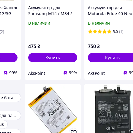
я Xiaomi
Акумулятор для
Аккумулятор для
 4G/5G
Samsung M14 / M34 /
Motorola Edge 40 Neo 
h
M54 / EB-BM146ABY,
XT2307, XT2307-1
В наличии
В наличии
6000 mAh
(QM50) 5000mAh
(2)
5.0
(1)
475
₴
750
₴
ь
Купить
Купить
99%
99%
9
AksPoint
AksPoint
Аккумуляторные батарейки
Аккумуляторы для планшетов
us