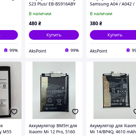
S23 Plus/ EB-BS916ABY
Samsung A04 / A042 /
0mAh
4700 mAh,Original PRC
A04e / A045 / A22 5G /
В наличии
В наличии
A226 (SCUD-WT-W1 /
WT-S-W1) 5000mAh
480
₴
380
₴
ь
Купить
Купить
99%
99%
9
AksPoint
AksPoint
ля
Аккумулятор BM5H для
Акумулятор для Xiaom
y M55
Xiaomi Mi 12 Pro, 5160
Mi 14/BP4Q, 4610 mA