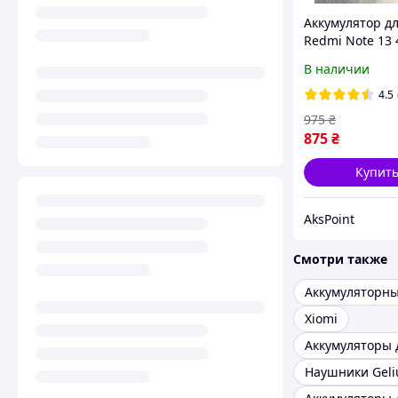
Аккумулятор дл
Redmi Note 13
(BN5P) 5000mA
В наличии
4.5
975
₴
875
₴
Купит
AksPoint
Смотри также
Xiomi
Наушники Geli