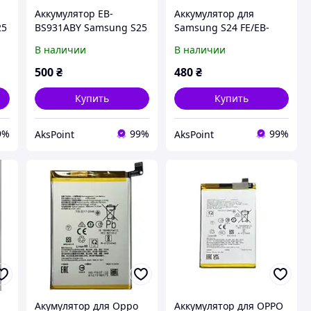
Аккумулятор EB-
Аккумулятор для
25
BS931ABY Samsung S25
Samsung S24 FE/EB-
, 4000 mAh Original PRC
BS721ABY 4700
В наличии
В наличии
mAh,Original PRC
500
₴
480
₴
Купить
Купить
9%
99%
99%
AksPoint
AksPoint
Акумулятор для Oppo
Аккумулятор для OPPO