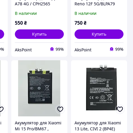
A78 4G / CPH2565
Reno 12F 5G/BLPA79
(1ICP5/63/89 / BLPA07)
,5000 mAh Original PRC
В наличии
В наличии
5000mAh , Original PRC
550
₴
750
₴
Купить
Купить
9%
99%
99%
AksPoint
AksPoint
i
Акумулятор для Xiaomi
Акумулятор для Xiaomi
h
Mi 15 Pro/BM67 ,
13 Lite, CIVI 2 (BP4E)