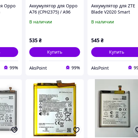
ля Oppo
Аккумулятор для Oppo
Аккумулятор для ZTE
G
A76 (CPH2375) / A96
Blade V2020 Smart
mAh
(BLP885) 5000mAh
8010/ZTE Blade V30 Vi
В наличии
В наличии
Original PRC
8030
(LI3949T44P8H906450)
5000 mAh
535
₴
545
₴
ь
Купить
Купить
99%
99%
9
AksPoint
AksPoint