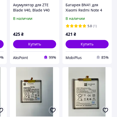
Акумулятор для ZTE
Батарея BN41 для
Blade V40, Blade V40
Xiaomi Redmi Note 4
ta
Vita, V1050 / V2050
4100mAh
В наличии
В наличии
(Li3951T44P8h956656)
5130mAh
5.0
(1)
425
₴
421
₴
Купить
Купить
9%
99%
85%
AksPoint
MobiPlus