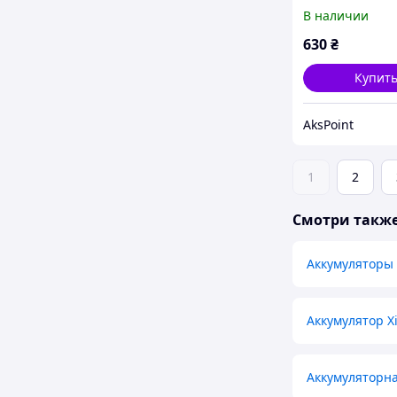
5G/HQ-6887NAS
В наличии
mAh,Original P
630
₴
Купит
AksPoint
1
2
Смотри такж
Аккумуляторы 
Аккумулятор X
Аккумуляторн