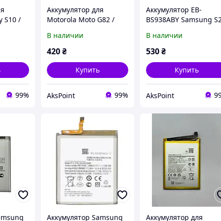
ля
Аккумулятор для
Аккумулятор EB-
 S10 /
Motorola Moto G82 /
BS938ABY Samsung S
3300
Moto G72 / Moto G52
Ultra, 5000 mAh
В наличии
В наличии
(NE50) 5000 mAh
Original PRC
420
₴
530
₴
ь
Купить
Купить
99%
99%
9
AksPoint
AksPoint
amsung
Аккумулятор Samsung
Аккумулятор для