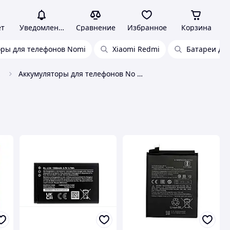
ет
Уведомления
Сравнение
Избранное
Корзина
оры для телефонов Nomi
Xiaomi Redmi
Батареи дл
онов
Аккумуляторы для телефонов No brand