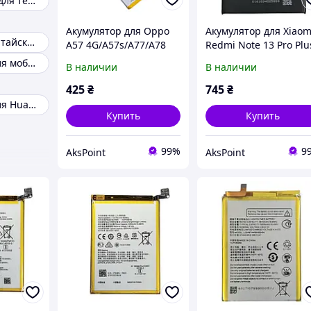
Аккумуляторы для телефонов Nomi
Акумулятор для Oppo
Акумулятор для Xiaom
Батареи для китайских мобильных телефонов
A57 4G/A57s/A77/A78
Redmi Note 13 Pro Plu
5G/A97/Realme
(BM5U) 5000mAh
Аккумулятор для мобильного телефона
В наличии
В наличии
C51/OnePlus Nord N20
SE/Nord N300/BLP923
425
₴
745
₴
Аккумулятор для Huawei
Купить
Купить
99%
9
AksPoint
AksPoint