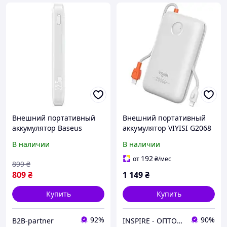
Внешний портативный
Внешний портативный
аккумулятор Baseus
аккумулятор VIYISI G2068
EnerFill FP21 22.5W 10000
20000mAh White 30W
В наличии
В наличии
mAh White
(X0020VJ17D)
(P1008210D213)
192
от
₴
/мес
899
₴
809
₴
1 149
₴
Купить
Купить
92%
90%
B2B-partner
INSPIRE - ОПТОВІ ПРОДАЖІ ТА БЕЗГОТІВКА ДЛЯ БІЗНЕСУ