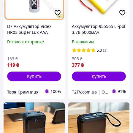
D7 Аккумулятор Videx
Аккумулятор 955565 Li-pol
HR03 Super Lux AAA
3.7В 5000мАч
800mAh Никель-
универсальный для
Готово к отправке
В наличии
металлогидридный для
Powerbank, планшетов,
электроники батарея для
GPS устройств
5.0
(3)
гад MOD58L
133
₴
503
₴
119
₴
377
₴
Купить
Купить
100%
91%
Твоя Крамниця
T2TV.com.ua | Онлайн Гипермаркет