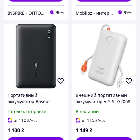
90%
99%
INSPIRE - ОПТОВІ ПРОДАЖІ ТА БЕЗГОТІВКА ДЛЯ БІЗНЕСУ
Mobiloz - интернет-магазин Мобилоз
Портативный
Внешний портативный
аккумулятор Baseus
аккумулятор VIYISI G2068
EnerFill FP21 22.5W
20000mAh White 30W
Готово к отправке
В наличии
10000mAh cosmic black
(X0020VJ17D)
(P1008210D123-00)
110
115
от
₴
/мес
от
₴
/мес
1 100
₴
1 149
₴