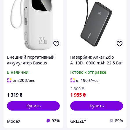
Внешний портативный
Павербанк Anker Zolo
аккумулятор Baseus
A110D 10000 mAh 22.5 Ват
EnerFill FC31 Dual-Cable
с встроенным кабелем
В наличии
Готово к отправке
10000mAh White 22.5W
Портативный внешний
(PPQD3-1022D)
аккумулятор Powerbank
220
196
от
₴
/мес
от
₴
/мес
для телефона
2 300
₴
1 319
₴
1 955
₴
Купить
Купить
92%
89%
ModeX
GRIZZLY