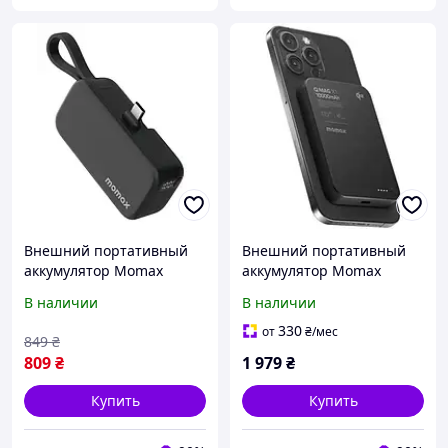
Внешний портативный
Внешний портативный
аккумулятор Momax
аккумулятор Momax
IP130D USB-C 5000MAH
IP136Q2 10000MAH Black
В наличии
В наличии
Black
(IP136Q2D)
330
от
₴
/мес
849
₴
809
₴
1 979
₴
Купить
Купить