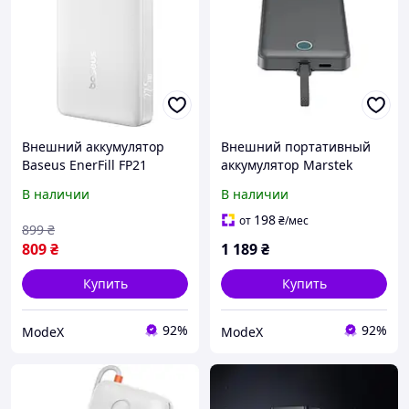
Внешний аккумулятор
Внешний портативный
Baseus EnerFill FP21
аккумулятор Marstek
10000mAh 22.5W White
P269D 10000mAh Gray
В наличии
В наличии
(P1008210D213-00)
[152200]
198
от
₴
/мес
899
₴
809
₴
1 189
₴
Купить
Купить
92%
92%
ModeX
ModeX