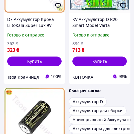
D7 Аккумулятор Крона
KV Аккумулятор D R20
LiitoKala Super Lux 9V
Smart Model Varta
1100mAh для
Rechargeable Accu 2 шт
Готово к отправке
Готово к отправке
электроники батарея
1.2V 3000 мАч для
питания для устройств
игрушек и электроники
362
₴
834
₴
MOD58L
99/KVI
323
₴
713
₴
Купить
Купить
100%
98%
Твоя Крамниця
КВІТОЧКА
Смотри также
Аккумулятор D
Аккумулятор для сборки
Универсальный Аккумулятор
Аккумуляторы для электронн