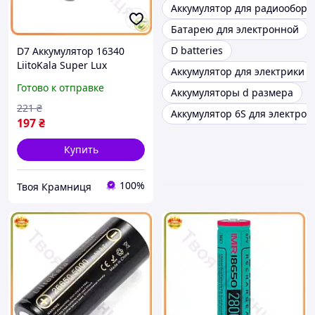
Аккумулятор для радиообору
Батарею для электронной
D batteries
D7 Аккумулятор 16340
LiitoKala Super Lux
Аккумулятор для электрики
700mAh литий-ионный
Готово к отправке
Аккумуляторы d размера
для фонарей и
электроники батарея
221
₴
Аккумулятор 6S для электрон
MOD58L
197
₴
Купить
100%
Твоя Крамниця