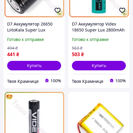
D7 Аккумулятор 26650
D7 Аккумулятор Videx
LiitoKala Super Lux
18650 Super Lux 2800mAh
высокострумовый
20A литий-ионный
Готово к отправке
Готово к отправке
5000mAh литий-ионный
высокотоковый для
для электроники батарея
электроники и гаджето
494
₴
563
₴
MOD58L
MOD58L
441
₴
503
₴
Купить
Купить
100%
100%
Твоя Крамниця
Твоя Крамниця