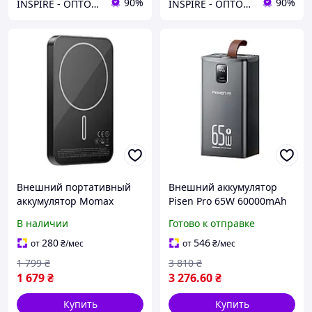
90%
90%
INSPIRE - ОПТОВІ ПРОДАЖІ ТА БЕЗГОТІВКА ДЛЯ БІЗНЕСУ
INSPIRE - ОПТОВІ ПРОДАЖІ ТА БЕЗГОТІВКА ДЛЯ БІЗНЕСУ
Внешний портативный
Внешний аккумулятор
аккумулятор Momax
Pisen Pro 65W 60000mAh
IP129Q2 5000MAH Black
(TP-D24) павер банк 20шт
В наличии
Готово к отправке
(IP129Q2D)
КликМаркет
280
546
от
₴
/мес
от
₴
/мес
1 799
₴
3 810
₴
1 679
₴
3 276
.60
₴
Купить
Купить