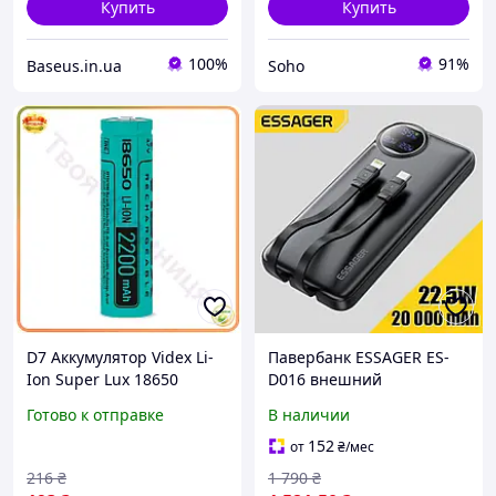
Купить
Купить
100%
91%
Baseus.in.ua
Soho
D7 Аккумулятор Videx Li-
Павербанк ESSAGER ES-
Ion Super Lux 18650
D016 внешний
2200mAh без защиты
аккумулятор с быстрой
Готово к отправке
В наличии
батарея для электроники
зарядкой 22.5W (LED-
источник питани MOD58L
дисплей 20000mAh 74Wh
152
от
₴
/мес
встроенные кабели
216
₴
1 790
₴
черный корпус)