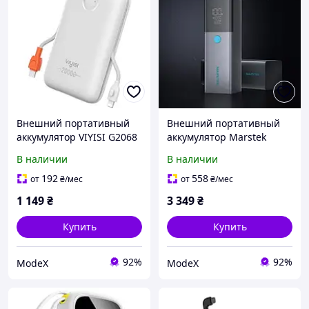
Внешний портативный
Внешний портативный
аккумулятор VIYISI G2068
аккумулятор Marstek
20000mAh White 30W
P288D 25000mAh Gray
В наличии
В наличии
(X0020VJ17D)
192
558
от
₴
/мес
от
₴
/мес
1 149
₴
3 349
₴
Купить
Купить
92%
92%
ModeX
ModeX