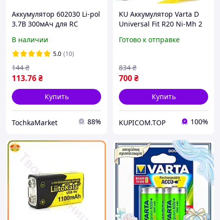
Аккумулятор 602030 Li-pol
KU Аккумулятор Varta D
3.7В 300мАч для RC
Universal Fit R20 Ni-Mh 2
моделей MP3 MP4 DVR
шт 1.2V 3000 мАч для
В наличии
Готово к отправке
GPS электроники
электроники батарейки
для бытовы Uni2L_K
5.0
(10)
144
₴
834
₴
113
.76
₴
700
₴
Купить
Купить
88%
100%
TochkaMarket
KUPICOM.TOP