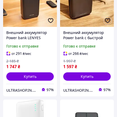
Внешний аккумулятор
Внешний аккумулятор
Power bank LENYES
Power bank с быстрой
PX342D 30000 mAh,
зарядкой Повербанк
Готово к отправке
Готово к отправке
PD22,5W + быстрая
LENYES PX270D 20000 мАч
зарядка батарея зарядка
PD22,5Вт Черный
291
266
от
₴
/мес
от
₴
/мес
Черный
2 185
₴
1 997
₴
1 747
₴
1 597
₴
Купить
Купить
97%
97%
ULTRASHOP.IN.UA 🛒 Интернет-магазин трендовых гаджетов
ULTRASHOP.IN.UA 🛒 Интернет-магазин трендовых гаджетов