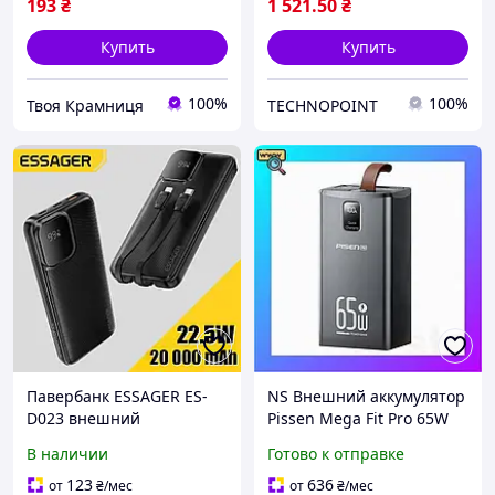
193
₴
1 521
.50
₴
Купить
Купить
100%
100%
Твоя Крамниця
TECHNOPOINT
Павербанк ESSAGER ES-
NS Внешний аккумулятор
D023 внешний
Pissen Mega Fit Pro 65W
аккумулятор с быстрой
60000mAh (TP-D24)
В наличии
Готово к отправке
зарядкой 22.5W (LED-
Nes22/Q
дисплей 20000mAh 74Wh
123
636
от
₴
/мес
от
₴
/мес