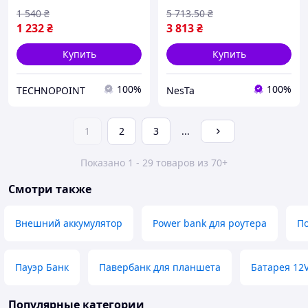
4 выхода 2 входа черный
1 540
₴
5 713
.50
₴
корпус)
1 232
₴
3 813
₴
Купить
Купить
100%
100%
TECHNOPOINT
NesTa
1
2
3
...
Показано 1 - 29 товаров из 70+
Смотри также
Внешний аккумулятор
Power bank для роутера
П
Пауэр Банк
Павербанк для планшета
Батарея 12
Популярные категории