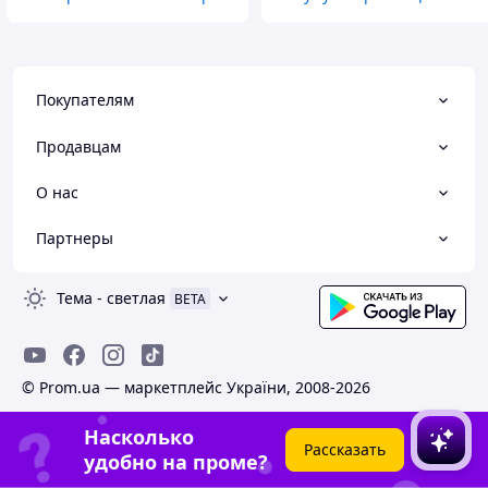
Покупателям
Продавцам
О нас
Партнеры
Тема
-
светлая
BETA
© Prom.ua — маркетплейс України, 2008-2026
Насколько
Рассказать
удобно на проме?