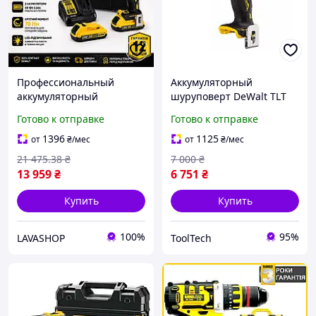
Профессиональный
Аккумуляторный
аккумуляторный
шуруповерт DeWalt TLT
шуруповерт DeWALT
DCF601N (12 В, Без АКБ и
Готово к отправке
Готово к отправке
DCD796D2 XR Brushless
ЗУ)
18V с ударом по металлу
1396
1125
от
₴
/мес
от
₴
/мес
дерева и кирпичу
21 475
.38
₴
7 000
₴
13 959
₴
6 751
₴
Купить
Купить
100%
95%
LAVASHOP
ToolTech