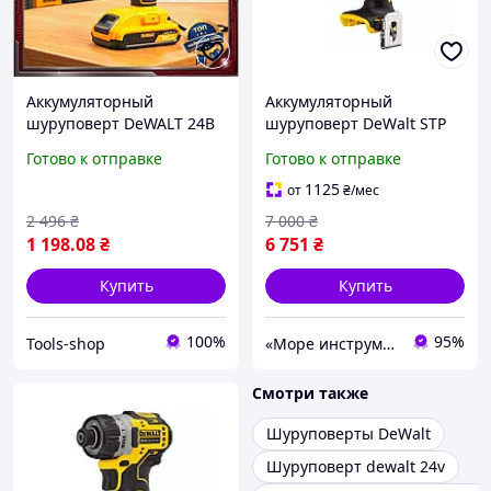
Аккумуляторный
Аккумуляторный
шуруповерт DeWALT 24В
шуруповерт DeWalt STP
5А с двумя батареями и
DCF601N (12 В, Без АКБ и
Готово к отправке
Готово к отправке
зарядным устройством
ЗУ)
для работы и дома дрель
1125
от
₴
/мес
электрическая
2 496
₴
7 000
₴
1 198
.08
₴
6 751
₴
Купить
Купить
100%
95%
Tools-shop
«Море инструментов»
Смотри также
Шуруповерты DeWalt
Шуруповерт dewalt 24v