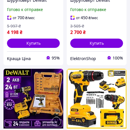
шуруповерт DeWalt
шуруповерт DeWalt
DCD735P2T 36V 6Ah с
DCD791 24V 6A Li-Ion с
Готово к отправке
Готово к отправке
ударным режимом и
кейсом Мощный
комплектом аксессуаров
шуруповерт дрель для
700
450
от
₴
/мес
от
₴
/мес
дома
5 997
₴
3 505
₴
4 198
₴
2 700
₴
Купить
Купить
95%
100%
Краща Ціна
ElektronShop