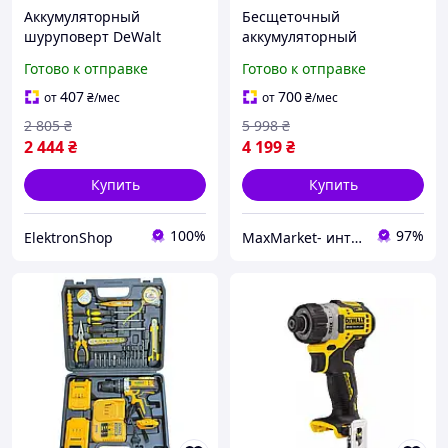
Аккумуляторный
Бесщеточный
шуруповерт DeWalt
аккумуляторный
DCD791 24V 5A Li-Ion с
шуруповерт DeWalt
Готово к отправке
Готово к отправке
набором инструментов
DCD735P2T (36V, 6AH)
Ударная дрель-
Ударный шуруповерт
407
700
от
₴
/мес
от
₴
/мес
шуруповерт для дома
Деволт с патроном 10 мм
2 805
₴
5 998
₴
с насадками mm
2 444
₴
4 199
₴
Купить
Купить
100%
97%
ElektronShop
MaxMarket- интернет магазин товаров для дома