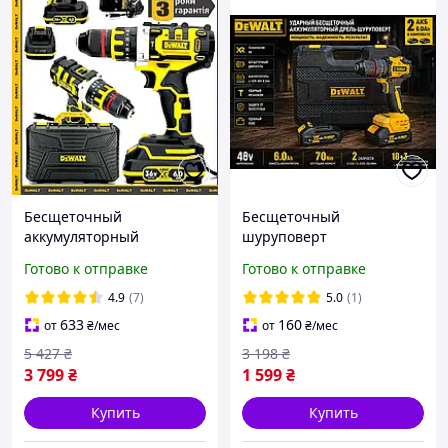
Бесщеточный
Бесщеточный
аккумуляторный
шуруповерт
шуруповерт DeWalt
Аккумуляторный
Готово к отправке
Готово к отправке
DCD996P2 (36V, 6Ah,
шуруповерт Мощные
метал.патрон 13мм)
шуруповерты
4.9
(7)
5.0
(1)
Ударный шуруповерт
Шуруповерт 2
633
160
от
₴
/мес
от
₴
/мес
Деволт gt
аккумулятора
5 427
₴
3 198
₴
3 799
₴
1 599
₴
Купить
Купить