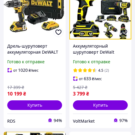
Дрель-шуруповерт
Аккумуляторный
аккумуляторная DeWALT
шуруповерт DeWalt
DCD771D2
DCD996P2 (36V, 6AH)
Готово к отправке
Готово к отправке
Мощный бесщеточный
шуруповерт Девольт 13
1020
от
₴
/мес
4.5
(2)
мм qr
633
от
₴
/мес
17 399
₴
5 427
₴
10 199
₴
3 799
₴
Купить
Купить
94%
97%
RDS
VoltMarket