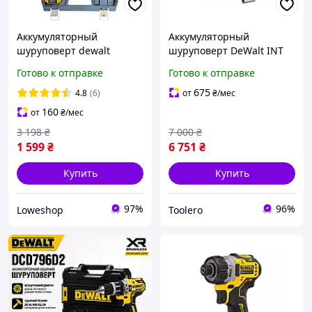
Аккумуляторный
Аккумуляторный
шуруповерт dewalt
шуруповерт DeWalt INT
dcd703 Аккумуляторный
DCF601N (12 В, Без АКБ и
Готово к отправке
Готово к отправке
ударный шуруповерт
ЗУ)
dewalt dcd791 с набором
675
4.8
(6)
от
₴
/мес
инструментов 24в
160
от
₴
/мес
3 198
₴
7 000
₴
1 599
₴
6 751
₴
Купить
Купить
97%
96%
Loweshop
Toolero