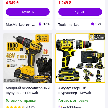
4 349
₴
1 249
₴
Купить
Купить
97%
97%
MaxMarket- интернет магазин товаров для дома
Tools.market
Мощный аккумуляторный
Аккумуляторный
шуруповерт Dewalt
шуруповерт DeWalt
Бесщеточная дрель-
DCD996P2 (36V, 6AH)
Готово к отправке
Готово к отправке
шуруповерт деволт 48V с
Мощный бесщеточный
двумя аккумуляторами и
шуруповерт Девольт 13
633
4.9
(7)
от
₴
/мес