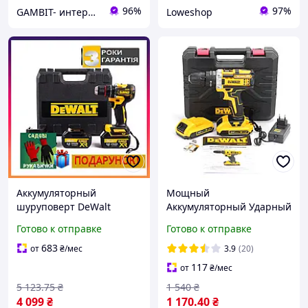
96%
97%
GAMBIT- интернет магазин товаров для дома
Loweshop
Аккумуляторный
Мощный
шуруповерт DeWalt
Аккумуляторный Ударный
DCD805NT (36V, 6AH)
шуруповерт DeWalt (24V
Готово к отправке
Готово к отправке
Ударный бесщеточный
6AH) c набором насадок
дрель-шуруповерт
бит 2 АКБ Девольт!
683
от
₴
/мес
3.9
(20)
Деволт с набором
117
от
₴
/мес
5 123
.75
₴
1 540
₴
4 099
₴
1 170
.40
₴