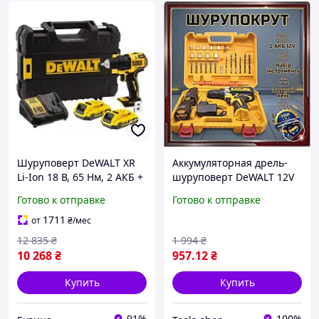
Шуруповерт DeWALT XR
Аккумуляторная дрель-
Li-Ion 18 В, 65 Нм, 2 АКБ +
шуруповерт DeWALT 12V
ЗУ, кейс DCD708D2T
3А для домашних
Готово к отправке
Готово к отправке
buzyna
мастеров и
профессионалов
1711
от
₴
/мес
электрический
12 835
₴
1 994
₴
шуруповерт с набором
10 268
₴
957
.12
₴
Купить
Купить
91%
100%