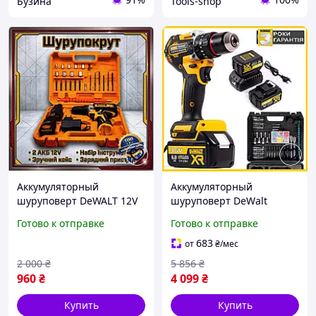
Бузина
Tools-shop
Аккумуляторный
Аккумуляторный
шуруповерт DeWALT 12V
шуруповерт DeWalt
3А для заворачивания и
DCD805NT (36V, 6AH)
Готово к отправке
Готово к отправке
сверления шурупов с
Ударный бесщеточный
кейсом и аккумуляторами
дрель-шуруповерт
683
от
₴
/мес
Деволт с набором mm
2 000
₴
5 856
₴
960
₴
4 099
₴
Купить
Купить