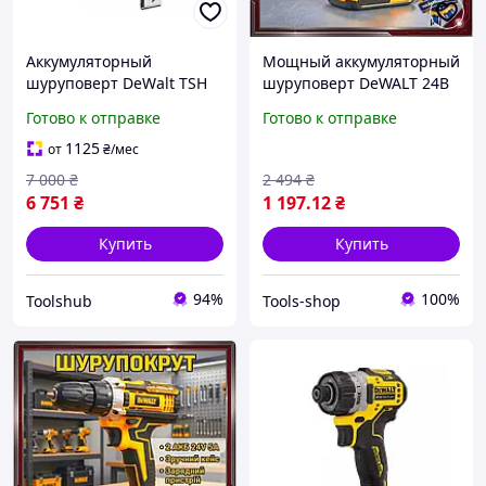
Аккумуляторный
Мощный аккумуляторный
шуруповерт DeWalt TSH
шуруповерт DeWALT 24В
DCF601N (12 В, Без АКБ и
5А дрель для дома и
Готово к отправке
Готово к отправке
ЗУ) Топ 3776563
ремонта с зарядным
устройством в кейсе
1125
от
₴
/мес
7 000
₴
2 494
₴
6 751
₴
1 197
.12
₴
Купить
Купить
94%
100%
Toolshub
Tools-shop