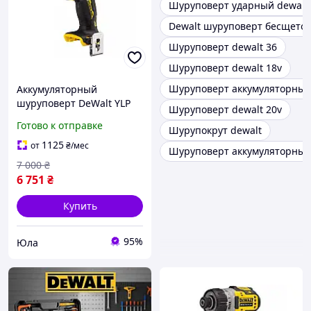
Шуруповерт ударный dewalt
Dewalt шуруповерт бесщето
Шуруповерт dewalt 36
Шуруповерт dewalt 18v
Шуруповерт аккумуляторный
Аккумуляторный
шуруповерт DeWalt YLP
Шуруповерт dewalt 20v
DCF601N (12 В, Без АКБ и
Готово к отправке
Шурупокрут dewalt
ЗУ)
1125
от
₴
/мес
Шуруповерт аккумуляторный 
7 000
₴
6 751
₴
Купить
95%
Юла