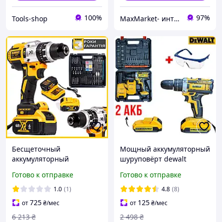
100%
97%
Tools-shop
MaxMarket- интернет магазин товаров для дома
Бесщеточный
Мощный аккумуляторный
аккумуляторный
шуруповёрт dewalt
шуруповерт DeWalt
Дрель-шуруповерт
Готово к отправке
Готово к отправке
DCD996P3 (48V, 6AH)
бесщеточная деволт 21V
Ударный шуруповерт
шуруповерт с 2акб и
1.0
(1)
4.8
(8)
Деволт 13 мм с набором
полным набором
725
125
от
₴
/мес
от
₴
/мес
mm
инструментов
6 213
₴
2 498
₴