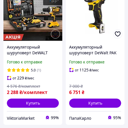
Аккумуляторный
Аккумуляторный
шуруповерт DeWALT
шуруповерт DeWalt PAK
Мощные шуруповерты 48
DCF601N (12 В, Без АКБ и
Готово к отправке
Готово к отправке
V Шуруповёрт с набором
ЗУ)
инструментов в чемодане
1125
5.0
(1)
от
₴
/мес
(в кейсе)
229
от
₴
/мес
Электрошуруповерт
4 576
₴/комплект
7 000
₴
2 288
₴/комплект
6 751
₴
Купить
Купить
99%
95%
ViktoriaMarket
ПапаКарло