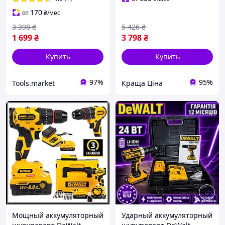
набором инструментов
мм np
170
от
₴
/мес
3 398
₴
5 426
₴
1 699
₴
3 798
₴
Купить
Купить
97%
95%
Tools.market
Краща Ціна
Мощный аккумуляторный
Ударный аккумуляторный