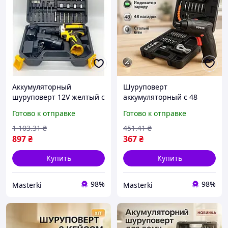
Аккумуляторный
Шуруповерт
шуруповерт 12V желтый с
аккумуляторный с 48
насадками для сборки
насадками в кейсе для
Готово к отправке
Готово к отправке
мебели и ремонта
сборки мебели и ремонта
электроники
1 103
.31
₴
451
.41
₴
897
₴
367
₴
Купить
Купить
98%
98%
Masterki
Masterki