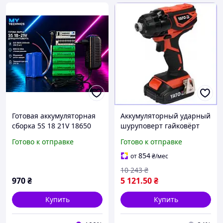
Готовая аккумуляторная
Аккумуляторный ударный
сборка 5S 18 21V 18650
шуруповерт гайковёрт
EVE 2500mAh для
YATO 18В 160Нм для
Готово к отправке
Готово к отправке
шуруповерта + зарядка
работы с крепежом и
2А | Переупаковка Li-ion
сборки мебели
854
от
₴
/мес
10 243
₴
970
₴
5 121
.50
₴
Купить
Купить