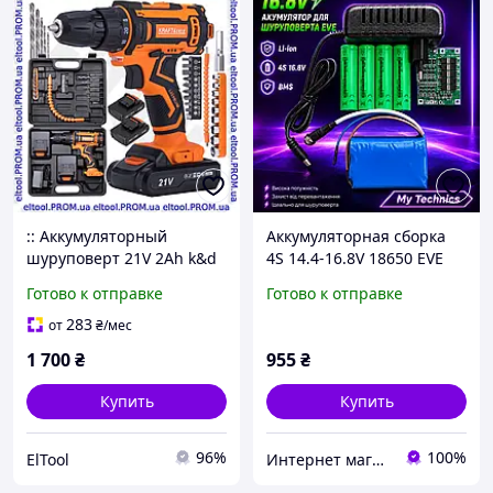
:: Аккумуляторный
Аккумуляторная сборка
шуруповерт 21V 2Ah k&d
4S 14.4-16.8V 18650 EVE
active с двумя батареями
2500mAh для
Готово к отправке
Готово к отправке
KRAFT DELE для сборки и
шуруповерта + зарядка
сверления с набором
2А.
283
от
₴
/мес
инструментов elTool
1 700
₴
955
₴
Купить
Купить
96%
100%
ElTool
Интернет магазин My Technics