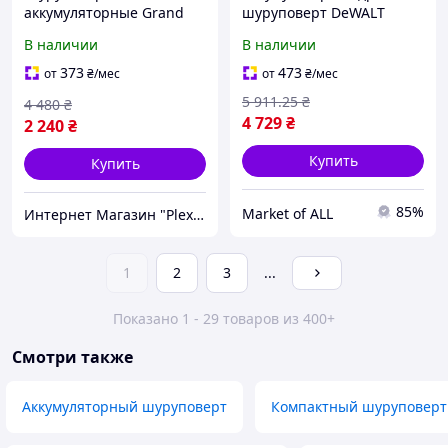
аккумуляторные Grand
шуруповерт DeWALT
(Чехия),
DCD708N 65Нм
В наличии
В наличии
Профессиональная дрель
бесщеточный
шуруповерт, Дрель-
компактный дизайн для
373
473
от
₴
/мес
от
₴
/мес
шуруповерт для сборки
сборки мебели
5 911
.25
₴
4 480
₴
мебели, CQS
4 729
₴
2 240
₴
Купить
Купить
85%
Market of ALL
Интернет Магазин "PlexStore"
1
2
3
...
Показано 1 - 29 товаров из 400+
Смотри также
Аккумуляторный шуруповерт
Компактный шуруповерт