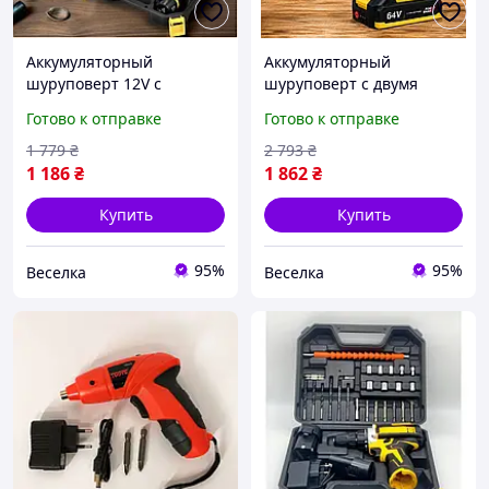
Аккумуляторный
Аккумуляторный
шуруповерт 12V с
шуруповерт с двумя
насадками и чемоданом
батареями и набором
Готово к отправке
Готово к отправке
для сборки мебели и
насадок для ремонта и
ремонта FLAME
сборки мебели FLAME
1 779
₴
2 793
₴
1 186
₴
1 862
₴
Купить
Купить
95%
95%
Веселка
Веселка