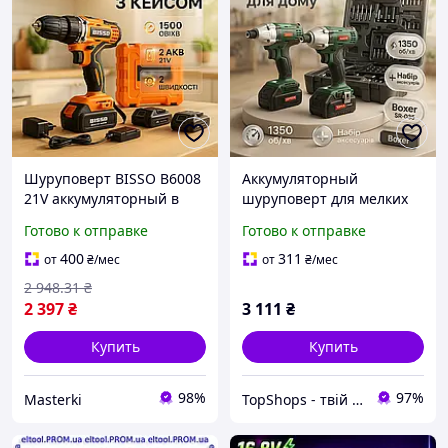
Шуруповерт BISSO B6008
Аккумуляторный
21V аккумуляторный в
шуруповерт для мелких
чемодане для сборки
задач, Дрель-шуруповерт
Готово к отправке
Готово к отправке
мебели и ремонта
для сборки мебели,
Маленький шуруповерт
400
311
от
₴
/мес
от
₴
/мес
JZ-71
2 948
.31
₴
2 397
₴
3 111
₴
Купить
Купить
98%
97%
Masterki
TopShops - твій інтернет магазин