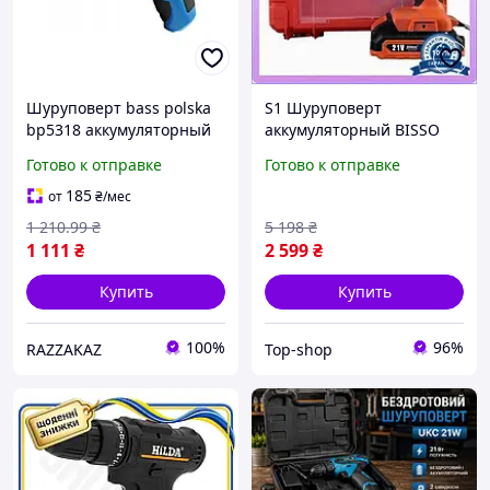
Шуруповерт bass polska
S1 Шуруповерт
bp5318 аккумуляторный
аккумуляторный BISSO
легкий компактный для
!Top Shop! 21V в чемодане
Готово к отправке
Готово к отправке
ремонта и сборки
дрель для сборки мебели
и ремонта электро
185
от
₴
/мес
Sho34\T
1 210
.99
₴
5 198
₴
1 111
₴
2 599
₴
Купить
Купить
100%
96%
RAZZAKAZ
Top-shop