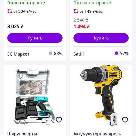
Готово к отправке
Готово к отправке
с набором насадок,
для сборки и ремонта 4 В
Безщеточный
1500 мАч 10 Нм
504
149
от
₴
/мес
от
₴
/мес
шуруповерт IO-57
2 540
₴
3 025
₴
1 494
₴
Купить
Купить
88%
97%
EC Маркет
Sattil
Шуруповёрты
Аккумуляторная дрель-