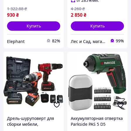
285
от
₴
/мес
1 322
.88
₴
4 260
₴
930
₴
2 850
₴
Купить
Купить
82%
99%
Elephant
Лес и Сад, магазин инструментов и садово-парковой техники
Дрель-шуруповерт для
Аккумуляторная отвертка
сборки мебели,
Parkside PAS 5 D5
Аккумуляторная отвертка
шуруповерт с насадками