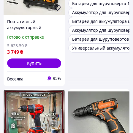
Батарея для шуруповерта 12
Аккумулятор для шуруповерт
Батареи для аккумулятора ш
Портативный
аккумуляторный
Аккумулятор для шуруповерта
шуруповерт 24В для
Готово к отправке
Батареи для шуруповертов
домашнего ремонта и
сборки мебели с двумя
5 623
.50
₴
Универсальный аккумулятор
аккумуляторами FLAME
3 749
₴
Купить
95%
Веселка