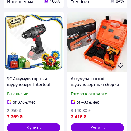
100%
84%
Интернет магазин My Technics
Trendovo
SC Аккумуляторный
Аккумуляторный
шуруповерт Intertool-
шуруповерт для сборки
Storm Updated Form 20В
мебели, удобный и
В наличии
Готово к отправке
без Li-Ion инструмент для
мощный инструмент для
сборки и ремон CH2_99K
домашнего
378
403
от
₴
/мес
от
₴
/мес
использования
2 950
₴
3 140
.80
₴
2 269
₴
2 416
₴
Купить
Купить