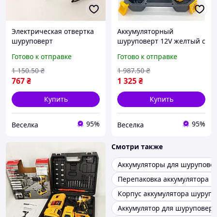
Электрическая отвертка
Аккумуляторный
шуруповерт
шуруповерт 12V желтый с
аккумуляторная
насадками и кейсом для
Готово к отправке
Готово к отправке
компактная для
сборки мебели сверления
домашнего
и крепежа FLAME
1 150
.50
₴
1 987
.50
₴
использования сборки
767
₴
1 325
₴
мебели и ремонта FLAME
Купить
Купить
95%
95%
Веселка
Веселка
Смотри также
Аккумуляторы для шурупове
Перепаковка аккумулятора 
Корпус аккумулятора шурупо
Аккумулятор для шуруповерт