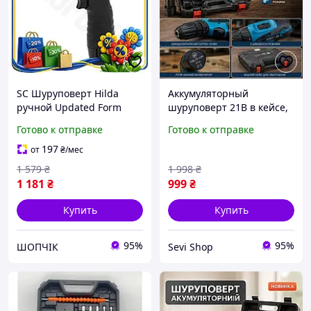
SC Шуруповерт Hilda
Аккумуляторный
ручной Updated Form
шуруповерт 21В в кейсе,
аккумуляторный 12В для
дрель шуруповерт с
Готово к отправке
Готово к отправке
сборки мебели и ремонта
двумя АКБ Li ion для
бытовой техники CH2_99K
сборки мебели и ремонта
197
от
₴
/мес
1 579
₴
1 998
₴
1 181
₴
999
₴
Купить
Купить
95%
95%
ШОПЧІК
Sevi Shop