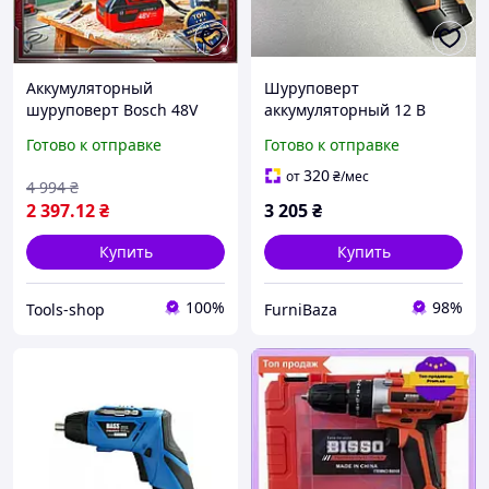
Аккумуляторный
Шуруповерт
шуруповерт Bosch 48V
аккумуляторный 12 В
6Ah бесщеточный с
TEKHMANN TCD-12/2 BS
Готово к отправке
Готово к отправке
двумя батареями и
KIT с набором для
зарядкой электрический
сверления, монтажа и
320
от
₴
/мес
4 994
₴
инструмент для ремонта
сборки мебели
2 397
.12
₴
3 205
₴
и сборки
Купить
Купить
100%
98%
Tools-shop
FurniBaza