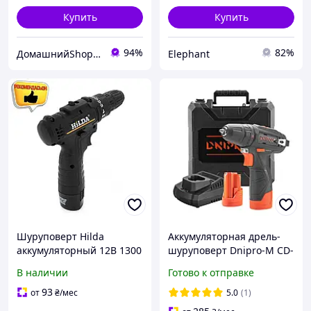
Купить
Купить
94%
82%
ДомашнийShop🏡✨ - заказ онлайн, не выходя из дома💕
Elephant
Шуруповерт Hilda
Аккумуляторная дрель-
аккумуляторный 12В 1300
шуруповерт Dnipro-M CD-
об/мин для сборки
12CX Compact (АКБ+ЗУ) /
В наличии
Готово к отправке
мебели и ремонта
Компактный шуруповерт
электрический
12 В для дома, дачи и
93
от
₴
/мес
5.0
(1)
инструмент EPT
сборки мебели