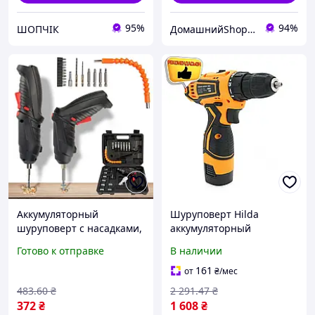
95%
94%
ШОПЧІК
ДомашнийShop🏡✨ - заказ онлайн, не выходя из дома💕
Аккумуляторный
Шуруповерт Hilda
шуруповерт с насадками,
аккумуляторный
многофункциональный
безударный для сборки
Готово к отправке
В наличии
инструмент в кейсе для
мебели и ремонта ручной
ремонта и сборки мебели
электроинструмент EPT
161
от
₴
/мес
483
.60
₴
2 291
.47
₴
372
₴
1 608
₴