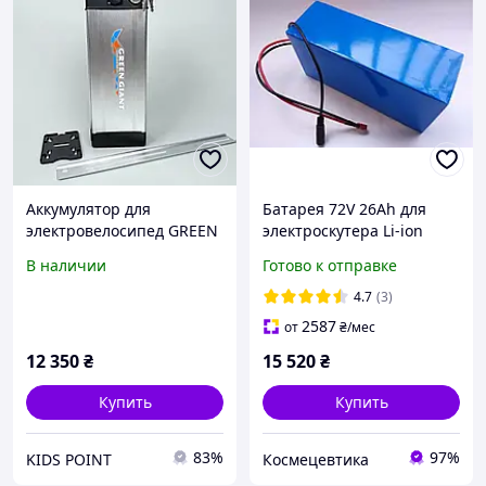
Аккумулятор для
Батарея 72V 26Ah для
электровелосипед GREEN
электроскутера Li-ion
GIANT 48V 26Ah
Samsung 72В аккумулятор
В наличии
Готово к отправке
серебряный, з планкой
литиевый термоусадка
креплением в комплекте
батарея
4.7
(3)
2587
от
₴
/мес
12 350
₴
15 520
₴
Купить
Купить
83%
97%
KIDS POINT
Космецевтика