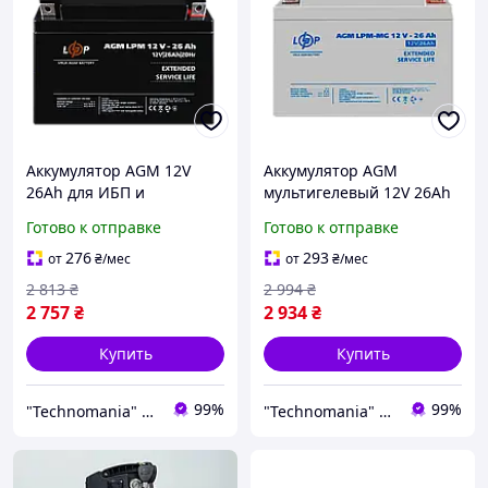
Аккумулятор AGM 12V
Аккумулятор AGM
26Ah для ИБП и
мультигелевый 12V 26Ah
солнечных батарей
800 циклов для ИБП
Готово к отправке
Готово к отправке
герметичный 400 циклов
солнечных батарей
напряжение 12 вольт вес
систем безопасности
276
293
от
₴
/мес
от
₴
/мес
7.6 кг
2 813
₴
2 994
₴
2 757
₴
2 934
₴
Купить
Купить
99%
99%
"Technomania" Интернет-магазин
"Technomania" Интернет-магазин