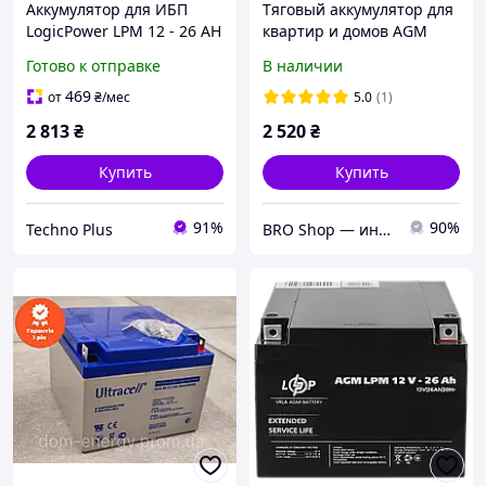
Аккумулятор для ИБП
Тяговый аккумулятор для
LogicPower LPM 12 - 26 AH
квартир и домов AGM
RITAR RT12260 Gray Case
Готово к отправке
В наличии
12V 26.0Ah (166 х 178 х125
) Q1
469
от
₴
/мес
5.0
(1)
2 813
₴
2 520
₴
Купить
Купить
91%
90%
Techno Plus
BRO Shop — интернет-магазин товаров для дома, резервного питания и безопасности