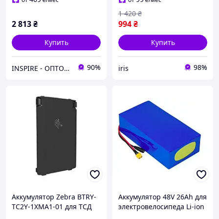
черная
1 420
₴
2 813
₴
994
₴
Купить
Купить
90%
98%
INSPIRE - ОПТОВІ ПРОДАЖІ ТА БЕЗГОТІВКА ДЛЯ БІЗНЕСУ
iris
Аккумулятор Zebra BTRY-
Аккумулятор 48V 26Ah для
TC2Y-1XMA1-01 для ТСД
электровелосипеда Li-ion
TC21/TC26 на 3100 mAh
LG 48 Вольт литиевый