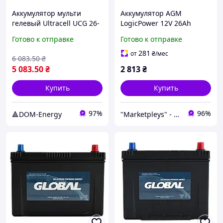
Аккумулятор мульти
Аккумулятор AGM
гелевый Ultracell UCG 26-
LogicPower 12V 26Ah
12 АКБ 26Аh Ач для
свинцово-кислотный для
Готово к отправке
Готово к отправке
бесперебойника UPS ИБП
ИБП охранных систем
ДБЖ UCG26-12 26Ач
герметичный корпус
281
от
₴
/мес
6 083
.50
₴
5 083
.50
₴
2 813
₴
Купить
Купить
97%
96%
🔺DOM-Energy
"Marketpleys" - превращайте свои желания в реальность на нашем маркетплейсе!