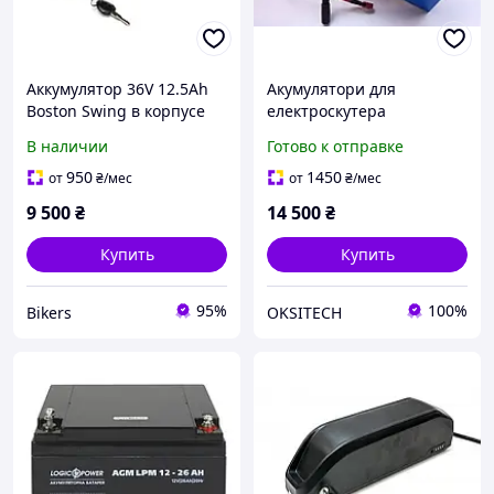
Аккумулятор 36V 12.5Ah
Акумулятори для
Boston Swing в корпусе
електроскутера
на раму
72v20s20ah з гарантією
В наличии
Готово к отправке
1рік на нових елементах
21700 LG
950
1450
от
₴
/мес
от
₴
/мес
9 500
₴
14 500
₴
Купить
Купить
95%
100%
Bikers
OKSITECH