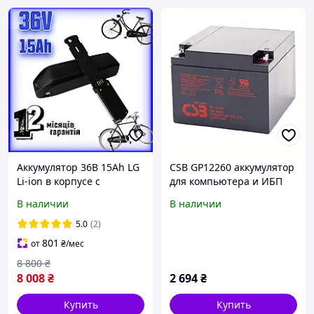
Аккумулятор 36В 15Ah LG
CSB GP12260 аккумулятор
Li-ion в корпусе с
для компьютера и ИБП
фиксацией на раму для
12V 26Ah, 66E6B350H9
В наличии
В наличии
электровелосипеда
5.0
(2)
801
от
₴
/мес
8 800
₴
8 008
₴
2 694
₴
Купить
Купить