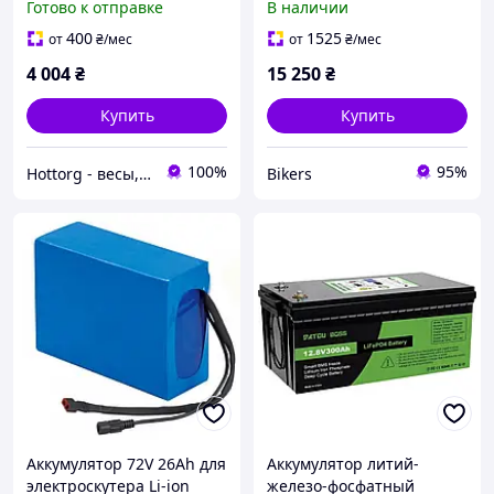
Готово к отправке
В наличии
термоусадка батарея код:
4826
400
1525
от
₴
/мес
от
₴
/мес
4 004
₴
15 250
₴
Купить
Купить
100%
95%
Hottorg - весы, торговое, ресторанное, складское оборудование
Bikers
Аккумулятор 72V 26Ah для
Аккумулятор литий-
электроскутера Li-ion
железо-фосфатный