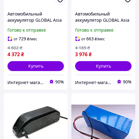
Автомобильный
Автомобильный
аккумулятор GLOBAL Asia
аккумулятор GLOBAL Asia
SMF 85Ah 700A R+ SMF
SMF 70Ah 600A R+ SMF
Готово к отправке
Готово к отправке
95D26L D26 для легковых
75D26L D26 для легковых
автомобилей
автомобилей
729
663
от
₴
/мес
от
₴
/мес
4 602
₴
4 185
₴
4 372
₴
3 976
₴
Купить
Купить
90%
90%
Интернет-магазин "AKB-OK"
Интернет-магазин "AKB-OK"