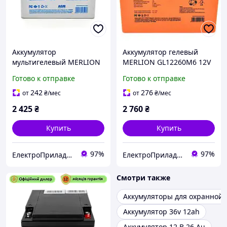
Аккумулятор
Аккумулятор гелевый
мультигелевый MERLION
MERLION GL12260M6 12V
12V 26 Ah AGM
26 Ah (батарея для ИБП)
Готово к отправке
Готово к отправке
GP12260M6 (батарея для
ИБП)
242
276
от
₴
/мес
от
₴
/мес
2 425
₴
2 760
₴
Купить
Купить
97%
97%
ЕлектроПриладТехСервіс
ЕлектроПриладТехСервіс
Смотри также
Аккумуляторы для охранной 
Аккумулятор 36v 12ah
Аккумулятор 12 В 26 Ач