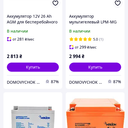
Аккумулятор 12V 26 Ah
Аккумулятор
AGM для бесперебойного
мультигелевый LPM-MG
питания и систем
12V - 26 Ah, AGM,
В наличии
В наличии
видеонаблюдения
герметичный, для
бесперебойного питания
281
от
₴
/мес
5.0
(1)
299
от
₴
/мес
2 813
₴
2 994
₴
Купить
Купить
87%
87%
DOMOVYCHOK SHOP
DOMOVYCHOK SHOP