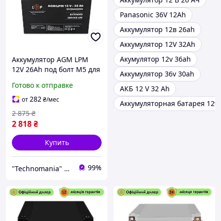
Panasonic 36V 12Ah
Аккумулятор 12в 26ah
Аккумулятор 12V 32Ah
Акумулятор 12v 36ah
Аккумулятор AGM LPM
12V 26Ah под болт М5 для
Аккумулятор 36v 30ah
ИБП сигнализаций
Готово к отправке
АКБ 12 V 32 Ah
емкость 26Ач циклы 400
AGM 12V - 26 Ah
282
от
₴
/мес
Аккумуляторная батарея 12v
2 875
₴
2 818
₴
Купить
99%
"Technomania" Интернет-магазин