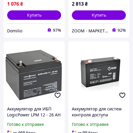
1 076
₴
2 813
₴
Купить
Купить
97%
92%
Domilio
ZOOM - МАРКЕТ ЦИФРОВОЙ ТЕХНИКИ
Аккумулятор для ИБП
Аккумулятор для систем
LogicPower LPM 12 - 26 AH
контроля доступа
EUROPOWER AGM EP6-
Готово к отправке
Готово к отправке
12F1 6 V 12 Ah
(150x50x95(100)мм) 1.6кг,
469
99
от
₴
/мес
от
₴
/мес