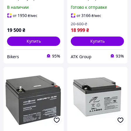
Panasonic 72 Вольт
DATOUBOSS LiFePO4 12V
В наличии
Готово к отправке
литиевый термоусадка
300Ah 3840Вт с BMS на
батарея код: К72261
200A резервное питание
1950
3166
от
₴
/мес
от
₴
/мес
(UPS) ИБП для дома
20 600
₴
19 500
₴
18 999
₴
Купить
Купить
95%
93%
Bikers
ATK Group