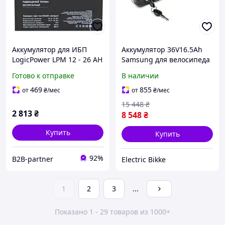
Аккумулятор для ИБП
Аккумулятор 36V16.5Ah
LogicPower LPM 12 - 26 AH
Samsung для велосипеда
корпусе на раму!
Готово к отправке
В наличии
469
855
от
₴
/мес
от
₴
/мес
15 448
₴
2 813
₴
8 548
₴
Купить
Купить
92%
B2B-partner
Electric Bikke
1
2
3
...
Показано 1 - 29 товаров из 1000+