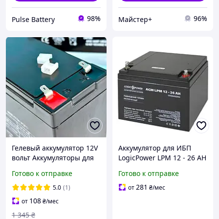
98%
96%
Pulse Battery
Майстер+
Гелевый аккумулятор 12V
Аккумулятор для ИБП
вольт Аккумуляторы для
LogicPower LPM 12 - 26 AH
ибп ups Аккумулятор для
Готово к отправке
Готово к отправке
сигнализации и контроля
доступа 12v 7ah
281
5.0
(1)
от
₴
/мес
108
от
₴
/мес
1 345
₴