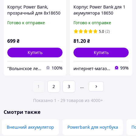
Корпус Power Bank,
Корпус Power Bank для 1
прозрачный для 8х18650
акумулятора 18650
обеспечивает 22,5 Вт,
USB+microUSB 1А
Готово к отправке
Готово к отправке
быстрой зарядки
овальний
5.0
(2)
699
₴
81
.20
₴
Купить
Купить
100%
99%
"Волынское лесоперерабатывающие предприятие"
интернет-магазин «Multitex»
1
2
3
...
Показано 1 - 29 товаров из 4000+
Смотри также
Внешний аккумулятор
Powerbank для ноутбука
П