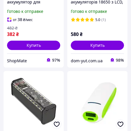
аккумулятор для
акумуляторів 18650 з LCD,
телефона зарядка от
2xUSB, microUSB, Type-C
Готово к отправке
Готово к отправке
солнца с солнечной
(без АКБ)
батареей
38
от
₴
/мес
5.0
(1)
482
₴
382
₴
580
₴
Купить
Купить
97%
98%
ShopMate
dom-yut.com.ua