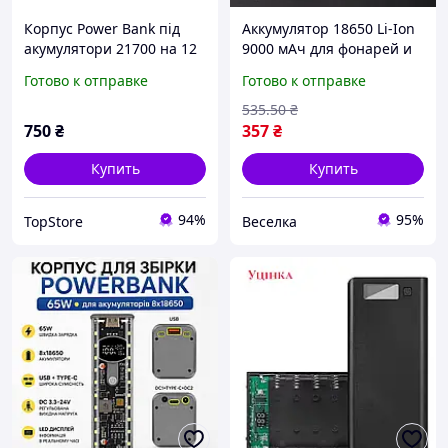
Корпус Power Bank під
Аккумулятор 18650 Li-Ion
акумулятори 21700 на 12
9000 мАч для фонарей и
шт із швидкою зарядкою
power bank
Готово к отправке
Готово к отправке
универсальный источник
питания SPICY
535
.50
₴
750
₴
357
₴
Купить
Купить
94%
95%
TopStore
Веселка