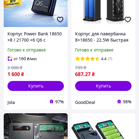
Корпус Power Bank 18650
Корпус для павербанка
×8 / 21700 ×6 Q6 с
8×18650 - 22.5W быстрая
быстрой зарядкой PD
зарядка, LED, порты USB-
Готово к отправке
Готово к отправке
100W QC 3.0, бокс для
C и Micro USB, бокс для
павербанка DIY Type-C
аккумуляторов, для
160
от
₴
/мес
4.4
(7)
USB
самостоятельной
2 000
₴
739
₴
1 600
₴
687
.27
₴
Купить
Купить
97%
98%
Jola
GoodDeal