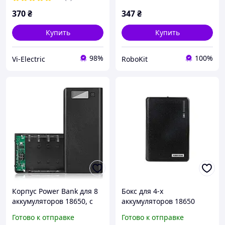
Модема Камеры
370
₴
347
₴
Купить
Купить
98%
100%
Vi-Electric
RoboKit
Корпус Power Bank для 8
Бокс для 4-х
аккумуляторов 18650, с
аккумуляторов 18650
LCD дисплеем, USB, Type-
Power Bank для Iphone,
Готово к отправке
Готово к отправке
C
iPad, IPOD