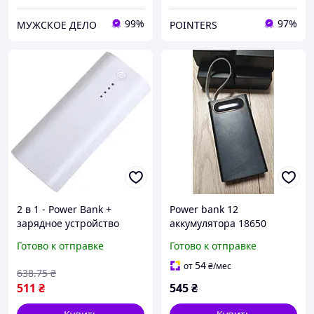
99%
97%
МУЖСКОЕ ДЕЛО
POINTERS
2 в 1 - Power Bank +
Power bank 12
зарядное устройство
аккумулятора 18650
Soshine E4C (2x18650, без
2хUSB+microUSB+Type-C
Готово к отправке
Готово к отправке
аккумуляторов в
QC3.0 - 22,5W LCD экран
комплекте), белый, 2.1A
(без аккумуляторов)
54
от
₴
/мес
638
.75
₴
511
₴
545
₴