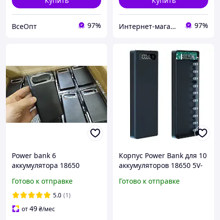
Купить
Купить
97%
97%
ВсеОпт
Интернет-магазин euro-imports.com.ua
Power bank 6
Корпус Power Bank для 10
аккумулятора 18650
аккумуляторов 18650 5V-
2хUSB+microUSB+Type-C
2.1А с фонариком
Готово к отправке
Готово к отправке
QC3.0 - 22,5W LCD экран
(без акб)
5.0
(1)
49
от
₴
/мес