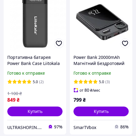
Портативна батарея
Power Bank 20000mAh
Power Bank Case Liitokala
Магнітний Бездротовий
Lii-MP2 2x18650-21700,
Акумулятор 22.5W для
Готово к отправке
Готово к отправке
QC+PD, LCD
iPhone, Xiaomi, Samsung
чорний
5.0
(2)
5.0
(3)
80
от
₴
/мес
1 100
₴
849
₴
799
₴
Купить
Купить
97%
86%
ULTRASHOP.IN.UA 🛒 Интернет-магазин трендовых гаджетов
SmarTVbox