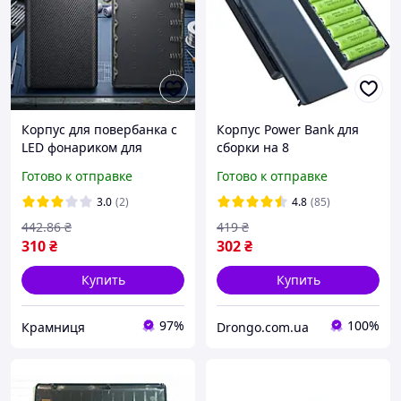
Корпус для повербанка с
Корпус Power Bank для
LED фонариком для
сборки на 8
6x18650 (без
аккумуляторов 18650 с
Готово к отправке
Готово к отправке
аккумуляторов), W8,
платой USB Micro USB
Черный / Корпус Power
Type C
3.0
(2)
4.8
(85)
Bank / Бокс для
442
.86
₴
419
₴
повербанка
310
₴
302
₴
Купить
Купить
97%
100%
Крамниця
Drongo.com.ua