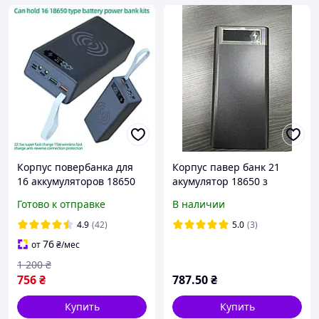
Корпус повербанка для
Корпус павер банк 21
16 аккумуляторов 18650
акумулятор 18650 з
Кейс для PowerBank с
магнітною зарядкою
Готово к отправке
В наличии
быстрой зарядкой PD-QI
на винтах с дисплеем
4.9
(42)
5.0
(3)
76
от
₴
/мес
1 200
₴
756
₴
787
.50
₴
Купить
Купить