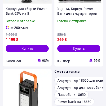
Корпус для сборки Power
Уценка, Корпус Power
Bank 65W на 8
Bank для аккумуляторов
аккумуляторов 18650,
18650 (до 8 шт.)
Готово к отправке
Готово к отправке
поддержка зарядки
ноутбуков, PD 3.1, USB,
200
от
₴
/мес
Type-C, DC 3.3-24V,
1 299
₴
350
₴
1 199
₴
269
₴
Купить
Купить
98%
99%
GoodDeal
KR.shop
Смотри также
Аккумулятор 18650 для пове
Аккумулятор для повербанка
Павербанк 18650
Power bank на 18650