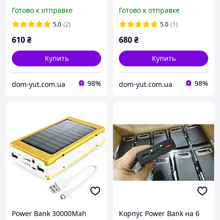
Charge 3.0 | 2 3 USB |
2xUSB 2.1A + microUSB +
Готово к отправке
Готово к отправке
Коробка для павербанка
Type-C | LCD-дисплей |
(без АКБ)
Коробка для павербанка
5.0
(2)
5.0
(1)
(без АКБ)
610
₴
680
₴
Купить
Купить
98%
98%
dom-yut.com.ua
dom-yut.com.ua
Power Bank 30000Mah
Корпус Power Bank на 6