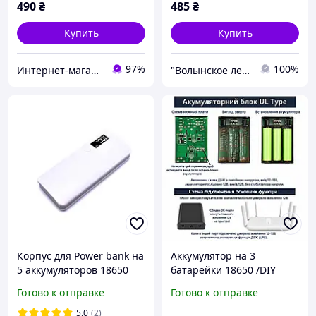
490
₴
485
₴
Купить
Купить
97%
100%
Интернет-магазин euro-imports.com.ua
"Волынское лесоперерабатывающие предприятие"
Корпус для Power bank на
Аккумулятор на 3
5 аккумуляторов 18650
батарейки 18650 /DIY
(Белый - Серый)
Power Bank Коробка для
Готово к отправке
Готово к отправке
Роутера Мобильного
Телефона Планшета
5.0
(2)