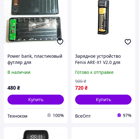
Power bank, пластиковый
Зарядное устройство
футляр для
Fenix ARE-X1 V2.0 для
аккумуляторов 18650,
аккумуляторов 18650,
В наличии
Готово к отправке
зарядка телефона, 20000
21700, 26650 с функцией
mAh
Power Bank и USB Type-C
900
₴
480
₴
720
₴
Купить
Купить
100%
97%
Техноком
ВсеОпт