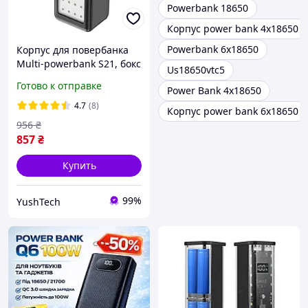
Powerbank 18650
Корпус power bank 4x18650
Powerbank 6x18650
Корпус для повербанка
Multi-powerbank S21, бокс
Us18650vtc5
под аккумуляторы 18650
Готово к отправке
Power Bank 4x18650
до 21 шт, 22.5W, с
фонарём, кейс для сборки
4.7
(8)
Корпус power bank 6x18650
power bank
956
₴
857
₴
Купить
99%
YushTech