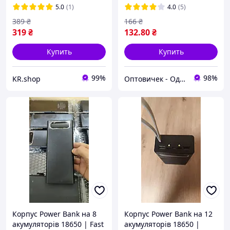
5.0
(1)
4.0
(5)
389
₴
166
₴
319
₴
132
.80
₴
Купить
Купить
99%
98%
KR.shop
Оптовичек - Одесса
Корпус Power Bank на 8
Корпус Power Bank на 12
акумуляторів 18650 | Fast
акумуляторів 18650 |