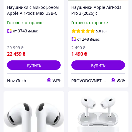
Наушники с микрофоном
Наушники Apple AirPods
Apple AirPods Max USB-C
Pro 3 (2026) с
Starlight (MWW53)
шумоподавлением ANC
Готово к отправке
Готово к отправке
iOS 26, Гарантия, Новинка
3743
от
₴
/мес
5.0
(6)
248
от
₴
/мес
29 999
₴
2 490
₴
22 459
₴
1 490
₴
Купить
Купить
93%
99%
NovaTech
PROVODOVNET.UA - Интернет-магазин электроники