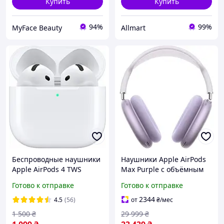
Купить
Купить
94%
99%
MyFace Beauty
Allmart
Беспроводные наушники
Наушники Apple AirPods
Apple AirPods 4 TWS
Max Purple с объёмным
Bluetooth White с
звуком, шумоподавление
Готово к отправке
Готово к отправке
шумоподавлением для
и длительным временем
iOS 16-18
автономной работы
2344
4.5
(56)
от
₴
/мес
1 500
₴
29 999
₴