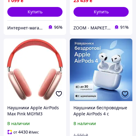
1 099
₴
23 439
₴
Купить
Купить
96%
91%
Интернет-магазин Top Shop
ZOOM - МАРКЕТ ЦИФРОВОЙ ТЕХНИКИ
Наушники Apple AirPods
Наушники беспроводные
Max Pink MGYM3
Apple AirPods 4 с
премиальные
шумоподавлением и
В наличии
В наличии
полноразмерные
микрофоном в кейсе
наушники с активным
4430
от
₴
/мес
1 550
₴