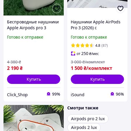
Беспроводные наушники
Наушники Apple AirPods
Apple Airpods pro 3
Pro 3 (2026) с
поколения с
шумоподавлением ANC и
Готово к отправке
Готово к отправке
шумоподавлением 100%
кабелем Type-C
ANC Type C разъем
последнее поколение с
4.8
(87)
сенсорное управление
новым дизайном
250
от
₴
/мес
гарантия 12 меся
4 380
₴
3 000
₴/комплект
2 190
₴
1 500
₴/комплект
Купить
Купить
99%
96%
Click_Shop
iSound
Смотри также
Airpods pro 2 lux
Airpods 2 lux