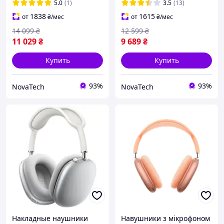
5.0
(1)
3.5
(13)
1838
1615
от
₴
/мес
от
₴
/мес
14 099
₴
12 599
₴
11 029
₴
9 689
₴
Купить
Купить
93%
93%
NovaTech
NovaTech
Накладные наушники
Навушники з мікрофоном