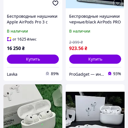
Беспроводные наушники
Беспроводные наушники
Apple AirPods Pro 3 с
черные/black AirPods PRO
активным
3 поколения с активным
В наличии
В наличии
шумоподавлением
шумоподавлением и
водозащитой
1625
от
₴
/мес
2 099
₴
16 250
₴
923
.56
₴
Купить
Купить
89%
93%
Lavka
ProGadget — интернет-магазин гаджетов для iPhone