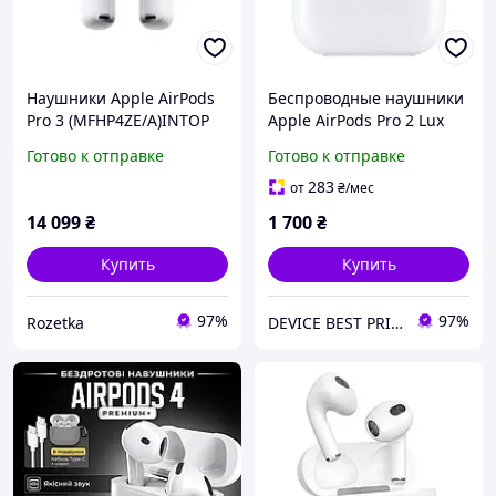
Наушники Apple AirPods
Беспроводные наушники
Pro 3 (MFHP4ZE/A)INTOP
Apple AirPods Pro 2 Lux
Airoha AB1563E с
Готово к отправке
Готово к отправке
активным
шумоподавлением ANC и
283
от
₴
/мес
MagSafe Charging Case
14 099
₴
1 700
₴
(Белый)
Купить
Купить
97%
97%
Rozetka
DEVICE BEST PRICE