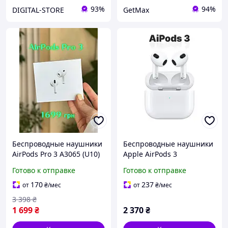
93%
94%
DIGITAL-STORE
GetMax
Беспроводные наушники
Беспроводные наушники
AirPods Pro 3 A3065 (U10)
Apple AirPods 3
2026 с ANC, измерением
поколение с кейсом
Готово к отправке
Готово к отправке
пульса, Bluetooth,
зарядкой Bluetooth
сенсорным управлением,
поддержка новой iOS
170
237
от
₴
/мес
от
₴
/мес
прозрачный режим
влагозащита IPX4
3 398
₴
1 699
₴
2 370
₴