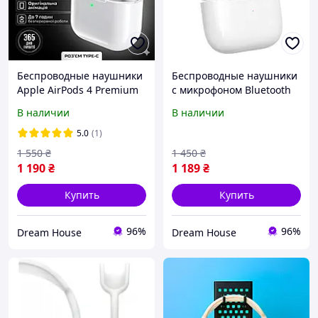
Беспроводные наушники
Беспроводные наушники
Apple AirPods 4 Premium
с микрофоном Bluetooth
аналог, шумоподавление
наушники в кейсе AirPods
В наличии
В наличии
ANC, адаптивный режим,
Pro 3 TWS Белый
чип JieLi, iOS анимация
5.0
(1)
1 550
₴
1 450
₴
1 190
₴
1 189
₴
Купить
Купить
96%
96%
Dream House
Dream House