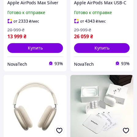
Apple AirPods Max Silver
Apple AirPods Max USB-C
(MGYJ3) (БУ)
Orange 2024 (MWW73) (In
Готово к отправке
Готово к отправке
Stock)
2333
4343
от
₴
/мес
от
₴
/мес
20 999
₴
29 999
₴
13 999
₴
26 059
₴
Купить
Купить
93%
93%
NovaTech
NovaTech