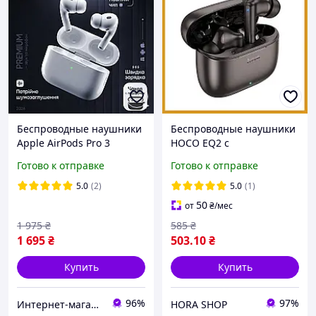
Беспроводные наушники
Беспроводные наушники
Apple AirPods Pro 3
HOCO EQ2 с
Premium аналог с ANC
шумоподавлением и
Готово к отправке
Готово к отправке
TWS с шумоподавлением,
мощным басом,
адаптивный режим, чип
вакуумные блютуз
5.0
(2)
5.0
(1)
JieLi, MagSafe
вкладыши в стиле AirPods
50
от
₴
/мес
Pro
1 975
₴
585
₴
1 695
₴
503
.10
₴
Купить
Купить
96%
97%
Интернет-магазин Top Shop
HORA SHOP