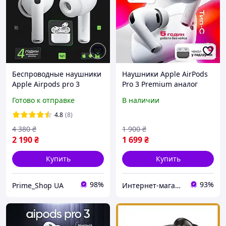
Беспроводные наушники
Наушники Apple AirPods
Apple Airpods pro 3
Pro 3 Premium аналог
поколения gen с
активное
Готово к отправке
В наличии
шумоподавлением 100%
шумоподавление ANC
ANC full Type C разъем
адаптивный режим чип
4.8
(8)
сенсорное управление
JieLi
4 380
₴
1 900
₴
2025 IO
2 190
₴
1 699
₴
Купить
Купить
98%
93%
Prime_Shop UA
Интернет-магазин "Техно Маркет"