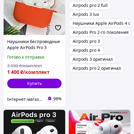
Airpods pro 2 full
Airpods 3 lux
Наушники Apple AirPods 4 с
Airpods Pro 2-го поколения
Airpods pro 3
Наушники беспроводные
Apple AirPods Pro 3
Airpods pro 4
(новинка 2026 года) с
Готово к отправке
Airpods 3 оригинал
шумоподавлением кабель
Type-C Android iPhone и
3 500
₴/комплект
Airpods pro 2 оригинал
чехлом в подарок
1 400
₴/комплект
Купить
98%
Інтернет-магазин Smart Room