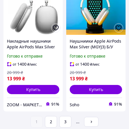
Накладные наушники
Наушниики Apple AirPods
Apple AirPods Max Silver
Max Silver (MGYJ3) Б/У
(MGYJ3) (БУ)
[163371]
Готово к отправке
Готово к отправке
1400
1400
от
₴
/мес
от
₴
/мес
20 999
₴
20 999
₴
13 999
₴
13 999
₴
Купить
Купить
91%
91%
ZOOM - МАРКЕТ ЦИФРОВОЙ ТЕХНИКИ
Soho
1
2
3
...