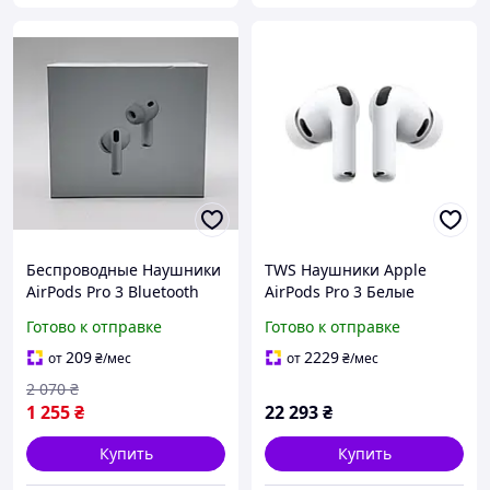
Беспроводные Наушники
TWS Наушники Apple
AirPods Pro 3 Bluetooth
AirPods Pro 3 Белые
Аэрподс Про 3,
Bluetooth 5.3 с активным
Готово к отправке
Готово к отправке
Совместимость с iOS и
шумоподавлением (ANC)
Android ТОП Качество
до 6.5ч (MFHP4ZE/A)
209
2229
от
₴
/мес
от
₴
/мес
2 070
₴
1 255
₴
22 293
₴
Купить
Купить