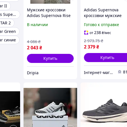
r II
Мужские кроссовки
Adidas Supernova
Adidas Originals Superstar
Adidas Supernova Rise
кроссовки мужские
черные спортивная
коричневые черные
TAR 2
В наличии
Готово к отправке
обувь для бега
сетка размер 41 для
ar Green
облегченная дышащая
активного отдыха
238
от
₴
/мес
Вьетнам
ar синие
2 973
.75
₴
4 086
₴
2 379
₴
2 043
₴
Купить
Купить
8
Інтернет-магазин Already Better
Dripia