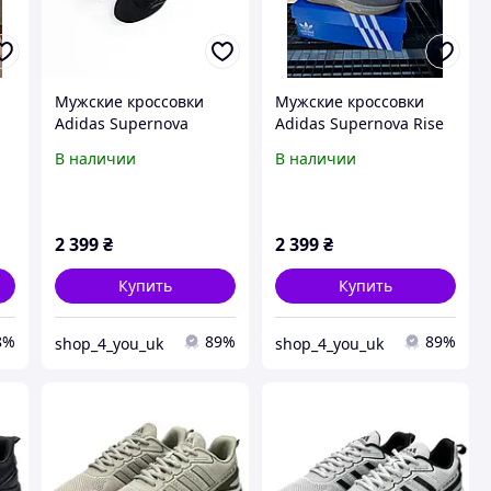
Мужские кроссовки
Мужские кроссовки
Adidas Supernova
Adidas Supernova Rise
В наличии
В наличии
2 399
₴
2 399
₴
Купить
Купить
8%
89%
89%
shop_4_you_uk
shop_4_you_uk