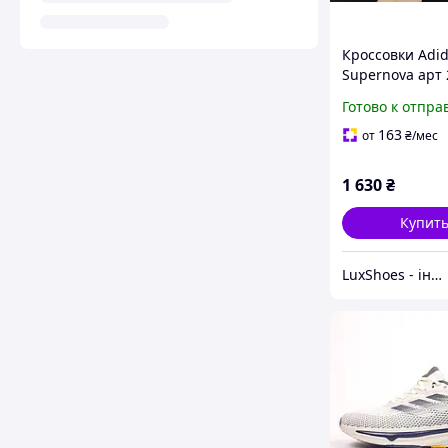
Кроссовки Adi
Supernova арт
(мужские, адид
Готово к отпра
163
от
₴
/мес
1 630
₴
Купит
LuxShoes - інтернет-магазин