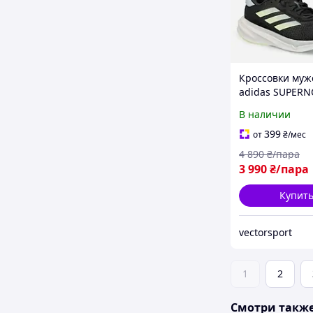
Кроссовки муж
adidas SUPERN
STRIDE M
В наличии
399
от
₴
/мес
4 890
₴/пара
3 990
₴/пара
Купит
vectorsport
1
2
Смотри такж