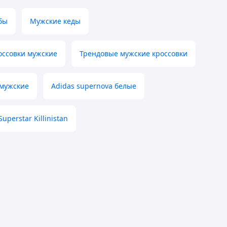
бы
Мужские кеды
оссовки мужские
Трендовые мужские кроссовки
 мужские
Adidas supernova белые
perstar Killinistan