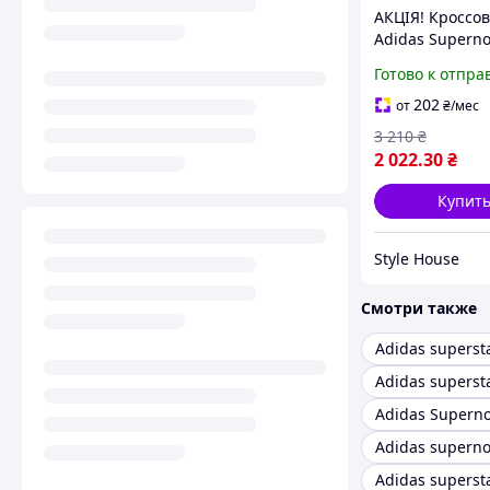
АКЦІЯ! Кроссо
Adidas Supern
Stride серые т
Готово к отпра
41(26.5 см)
202
от
₴
/мес
3 210
₴
2 022
.30
₴
Купит
Style House
Смотри также
Adidas superst
Adidas Supern