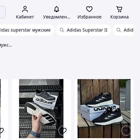
Кабинет
Уведомления
Избранное
Корзина
idas superstar мужские
Adidas Superstar II
Adidas 
Adidas supernova кроссовки мужские