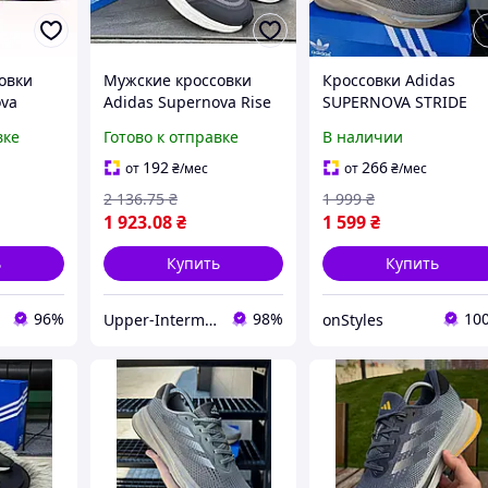
овки
Мужские кроссовки
Кроссовки Adidas
ova
Adidas Supernova Rise
SUPERNOVA STRIDE
 с синим
черные с белой
мужские No brand
вке
Готово к отправке
В наличии
подошвой, легкие
Коричневый (A3122-7
текстильные для бега и
brown (41 (26,5 см))
192
266
от
₴
/мес
от
₴
/мес
ежедневной носки
2 136
.75
₴
1 999
₴
1 923
.08
₴
1 599
₴
ь
Купить
Купить
96%
98%
10
Upper-Intermediate Store
onStyles