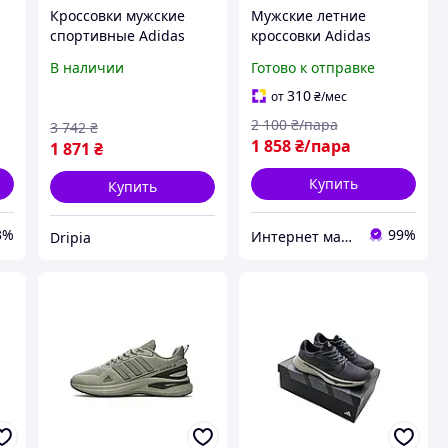
Кроссовки мужские
Мужские летние
спортивные Adidas
кроссовки Adidas
Supernova Rise серые
Supernova black white
В наличии
Готово к отправке
ля
легкие для тренировок
Адидас Супернова
адидас супернова
черно-белые сетка
310
от
₴
/мес
беговые сетчатые
текстиль дышащие
2 100
₴/пара
3 742
₴
легкие лето
1 858
₴/пара
1 871
₴
Купить
Купить
3%
99%
Интернет магазин одежды и обуви " Rare "
Dripia