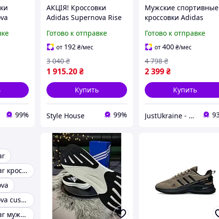
вки
АКЦІЯ! Кроссовки
Мужские спортивные
ova
Adidas Supernova Rise
кроссовки Adidas
екстиль
черный 40(25.5 см)
Supernova Rise,
вке
Готово к отправке
Готово к отправке
мужские кроссовки д
занятия спортом,
192
400
от
₴
/мес
от
₴
/мес
кроссовки для
3 040
₴
4 798
₴
тренировок
1 915
.20
₴
2 399
₴
ь
Купить
Купить
99%
99%
9
Style House
JustUkraine - интернет магазин мужской и женской обуви
ar
Adidas superstar кроссовки
ova
Adidas supernova cushion 7
Adidas superstar мужские