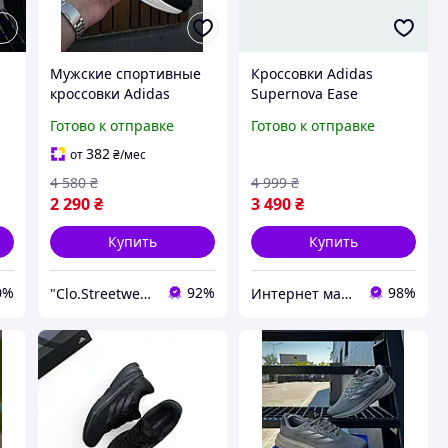
Мужские спортивные
Кроссовки Adidas
кроссовки Adidas
Supernova Ease
Supernova, мужские
Performance JI1426
Готово к отправке
Готово к отправке
беговые кроссовки,
мужские (Оригинал)
мужские кроссовки для
382
от
₴
/мес
спорта
4 580
₴
4 999
₴
2 290
₴
3 490
₴
Купить
Купить
0%
92%
98%
"Clo.Streetwear"
Интернет магазин спортивной обуви Shoes-Factory