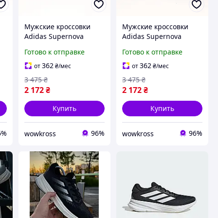
Мужские кроссовки
Мужские кроссовки
Adidas Supernova
Adidas Supernova
Stride черные с белым
Stride белые с синим и
Готово к отправке
Готово к отправке
41
оранжевый 41
362
362
от
₴
/мес
от
₴
/мес
3 475
₴
3 475
₴
2 172
₴
2 172
₴
Купить
Купить
6%
96%
96%
wowkross
wowkross