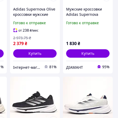
Adidas Supernova Olive
Мужские кроссовки
кроссовки мужские
Adidas Supernova
цвет оливковый
серые
Готово к отправке
Готово к отправке
материал сетка размер
41 для бега в любое
238
от
₴
/мес
время года
2 973
.75
₴
2 379
₴
1 830
₴
Купить
Купить
1%
81%
95%
Інтернет-магазин Already Better
ДІАМАНТ