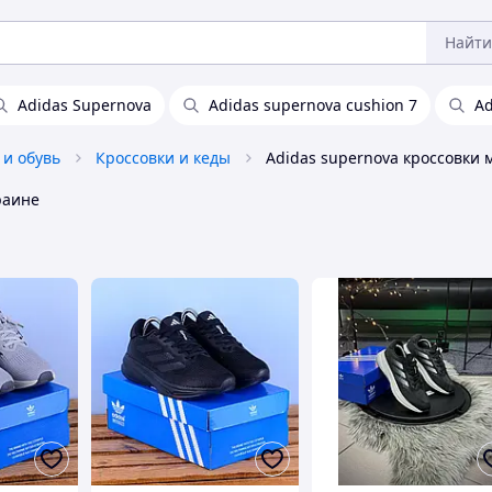
Найти
Adidas Supernova
Adidas supernova cushion 7
Ad
 и обувь
Кроссовки и кеды
раине