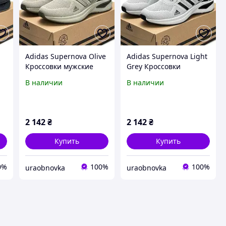
Adidas Supernova Olive
Adidas Supernova Light
Кроссовки мужские
Grey Кроссовки
демисезон весна лето
мужские демисезон
В наличии
В наличии
осень стильные
весна лето осень
Вьетнам
стильные Вьетнам
2 142
₴
2 142
₴
Купить
Купить
0%
100%
100%
uraobnovka
uraobnovka