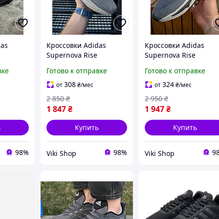
das
Кроссовки Adidas
Кроссовки Adidas
Supernova Rise
Supernova Rise
а
Мужские Весна
Мужские Лето
вке
Готово к отправке
Готово к отправке
материал
материал
нный
Комбинированный
Комбинированный
308
324
от
₴
/мес
от
₴
/мес
ые с
сетчатый Серые
сетчатый Серые
2 850
₴
2 950
₴
ой
Легкие Лето
Летние
1 847
₴
1 947
₴
егкие
ь
Купить
Купить
98%
98%
9
Viki Shop
Viki Shop