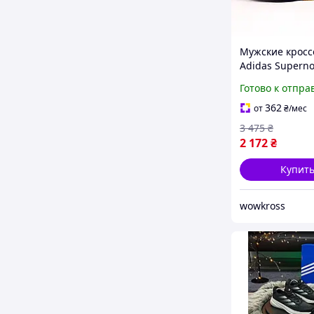
Мужские кросс
Adidas Supern
Stride бежевые
Готово к отпра
42
362
от
₴
/мес
3 475
₴
2 172
₴
Купит
wowkross