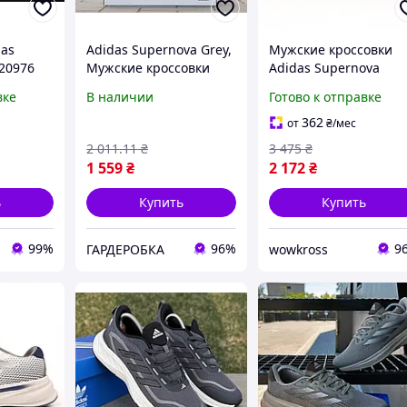
das
Adidas Supernova Grey,
Мужские кроссовки
 20976
Мужские кроссовки
Adidas Supernova
ас) 45
демисезонные,
Stride серые 41
вке
В наличии
Готово к отправке
кроссовки Мужские
весенние осенние
362
от
₴
/мес
качественные,
2 011
.11
₴
3 475
₴
Женская модная
1 559
₴
2 172
₴
пижама,
ь
Купить
Купить
99%
96%
9
ГАРДЕРОБКА
wowkross