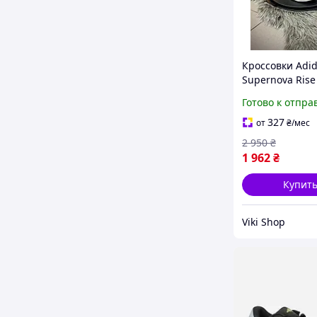
Кроссовки Adi
Supernova Rise
Мужские Весн
Готово к отпра
материал
Комбинирова
327
от
₴
/мес
сетчатый Черн
2 950
₴
белой подошв
1 962
₴
Спортивные Л
Весенние
Купит
Viki Shop