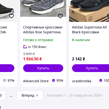
ские
Спортивные кроссовки
Adidas Supernova All
OVA
Adidas Rise Supernova
Black Кроссовки
мужские черно-серые,
мужские демисезон
Готово к отправке
В наличии
дышащие, с
весна лето осень
амортизацией для
стильные Вьетнам
192
от
₴
/мес
тренировок и города
3 849
₴
1 924
.50
₴
2 142
₴
ь
Купить
Купить
97%
95%
10
Advanced Store
uraobnovka
3
...
Вперед
Показано 1 - 29 товаров из 2000+
е