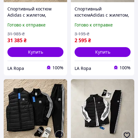
Спортивный костюм
Спортивный
Adidas с жилетом,
костюмAdidas с жилетом,
Комплект костюм и
чёрно-белый комплект
Готово к отправке
Готово к отправке
жилетка Адидас черный,
Адидас с кофтой и
Спортивный костюм
штанами, осенний
31 985
₴
3 195
₴
Адидас
мужской костюм
31 385
₴
2 595
₴
Купить
Купить
100%
100%
LA Ropa
LA Ropa