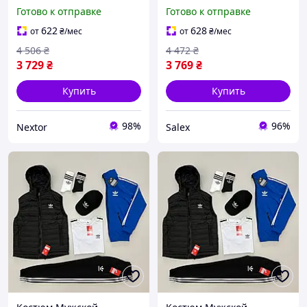
Жилет Худые Брюки Сип
жилет с
Готово к отправке
Готово к отправке
С Лампасами Черный
застежкоймолнией серые
Adidas Nextor Чоловічий
штаны с лампасами
622
628
от
₴
/мес
от
₴
/мес
Спортивний Костюм
Adidas Salex Чоловічий
4 506
₴
4 472
₴
Адідас
спортивний костюм
3 729
₴
3 769
₴
Купить
Купить
98%
96%
Nextor
Salex