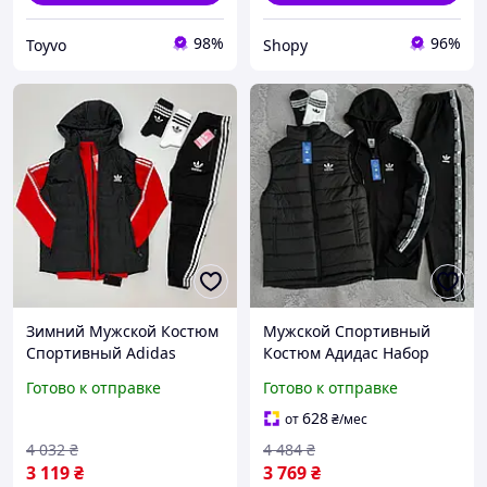
98%
96%
Toyvo
Shopy
Зимний Мужской Костюм
Мужской Спортивный
Спортивный Adidas
Костюм Адидас Набор
Жилет И Кофта С
Жилет Худые Брюки Сип
Готово к отправке
Готово к отправке
Брюками И Носки 2 Пары
С Лампасами Черный
Shopy Зимовий
Adidas Salex Чоловічий
628
от
₴
/мес
Чоловічий Костюм
Спортивний Костюм
4 032
₴
4 484
₴
Спортивний Adidas
Адідас
3 119
₴
3 769
₴