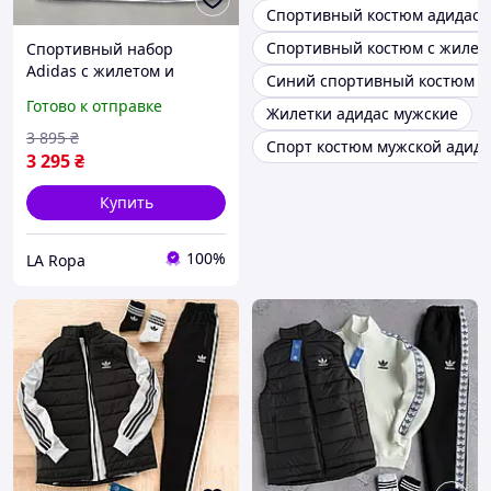
Спортивный костюм адидас 
Спортивный костюм с жилет
Спортивный набор
Adidas с жилетом и
Синий спортивный костюм а
костюмом, комплект
Готово к отправке
Жилетки адидас мужские
Адидас с футболкой
штанами и кепкой, набор
3 895
₴
Спорт костюм мужской адида
на три сезона для
3 295
₴
мужчин
Купить
100%
LA Ropa