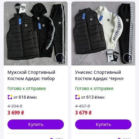
Мужской Спортивный
Унисекс Спортивный
Костюм Адидас Набор
Костюм Адидас Черно-
Жилет Худые Брюки Сип
молочный С Лампасами С
Готово к отправке
Готово к отправке
С Лампасами Черный
Кофтой Жилетом
Adidas Seli Чоловічий
Брюками Adidas Toyvoo
616
613
от
₴
/мес
от
₴
/мес
Спортивний Костюм
Унісекс Спортивний
4 394
₴
4 457
₴
Адідас
Костюм
3 699
₴
3 679
₴
Купить
Купить