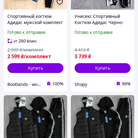
Спортивный костюм
Унисекс Спортивный
Адидас мужской комплект
Костюм Адидас Черно-
одежды Adidas весна-
молочный С Лампасами С
Готово к отправке
Готово к отправке
осень с жилеткой
Кофтой Жилетом
осенняя 5в1 Турция.
Брюками Adidas Shopy
260
от
₴
/мес
Живое фото
Унісекс Спортивний
2 999
₴/комплект
4 412
₴
Костюм Адідас
2 599
₴/комплект
3 739
₴
Купить
Купить
100%
96%
Bootlands - интернет-магазин обуви и одежды
Shopy