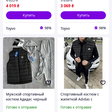
4 822
₴
3 836
₴
Toyvoo Костюм
Спортивний Adidas
4 019
₴
3 069
₴
Купить
Купить
98%
98%
Toyvo
Toyvo
Мужской спортивный
Спортивный костюм с
костюм Адидас черный
жилеткой Adidas с
жилет с
жилеткой Мужской
Готово к отправке
Готово к отправке
застежкоймолнией серые
комплект Костюм +