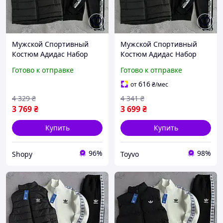
Мужской Спортивный
Мужской Спортивный
Костюм Адидас Набор
Костюм Адидас Набор
Жилет Худые Брюки Сип
Жилет Худые Брюки Сип
Готово к отправке
Готово к отправке
С Лампасами Черный
С Лампасами Черный
Adidas Shopy Чоловічий
Adidas Toyvoo Чоловічий
616
от
₴
/мес
Спортивний Костюм
Спортивний Костюм
4 329
₴
4 341
₴
Адідас
Адідас
3 769
₴
3 699
₴
Купить
Купить
96%
98%
Shopy
Toyvo