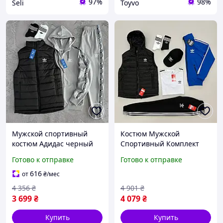
97%
98%
Seli
Toyvo
Мужской спортивный
Костюм Мужской
костюм Адидас черный
Спортивный Комплект
жилет с
Синий Набор Adidas
Готово к отправке
Готово к отправке
застежкоймолнией серые
Жилет Кофта И Брюки С
штаны с лампасами
Футболкой И Кепка
616
от
₴
/мес
Adidas Toyvoo Чоловічий
Мужские Носки 2 Пары
4 356
₴
4 901
₴
спортивний костюм
Shopy Костюм
3 699
₴
4 079
₴
Купить
Купить