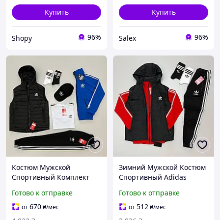
Купить
Купить
96%
96%
Shopy
Salex
Костюм Мужской
Зимний Мужской Костюм
Спортивный Комплект
Спортивный Adidas
Синий Набор Adidas
Жилет И Кофта С
Готово к отправке
Готово к отправке
Жилет Кофта И Брюки С
Брюками И Носки 2 Пары
Футболкой И Кепка
Toyvoo Зимовий
670
512
от
₴
/мес
от
₴
/мес
Мужские Носки 2 Пары
Чоловічий Костюм