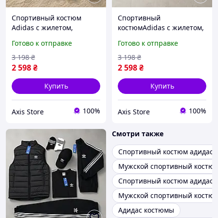
Спортивный костюм
Спортивный
Adidas с жилетом,
костюмAdidas с жилетом,
Комплект костюм и
чёрно-белый комплект
Готово к отправке
Готово к отправке
жилетка Адидас черный,
Адидас с кофтой и
Спортивный костюм
штанами, осенний
3 198
₴
3 198
₴
Адидас
мужской костюм
2 598
₴
2 598
₴
Купить
Купить
100%
100%
Axis Store
Axis Store
Смотри также
Спортивный костюм адидас
Мужской спортивный костюм
Спортивный костюм адидас 
Мужской спортивный костюм
Адидас костюмы