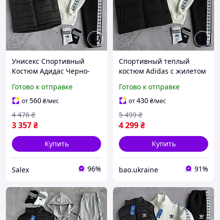
Унисекс Спортивный
Спортивный теплый
Костюм Адидас Черно-
костюм Adidas с жилетом
молочный С Лампасами С
унисекс базовый
Готово к отправке
Готово к отправке
Кофтой Жилетом
комплект олимпийка
Брюками Adidas Salex
штаны с лампасами
560
430
от
₴
/мес
от
₴
/мес
Унісекс Спортивний
жилет Адидас и 2 пары
4 476
₴
5 499
₴
Костюм Адідас
носков
3 357
₴
4 299
₴
Купить
Купить
96%
91%
Salex
bao.ukraine