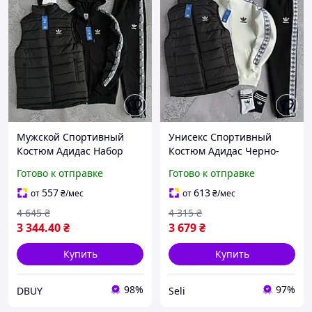
Мужской Спортивный
Унисекс Спортивный
Костюм Адидас Набор
Костюм Адидас Черно-
Жилет Худые Брюки Сип
молочный С Лампасами С
Готово к отправке
Готово к отправке
С Лампасами Черный
Кофтой Жилетом
Adidas DBUY Чоловічий
Брюками Adidas Seli
557
613
от
₴
/мес
от
₴
/мес
Спортивний Костюм
Унісекс Спортивний
4 645
₴
4 315
₴
Адідас
Костюм Адідас
3 344
.40
₴
3 679
₴
Купить
Купить
98%
97%
DBUY
Seli