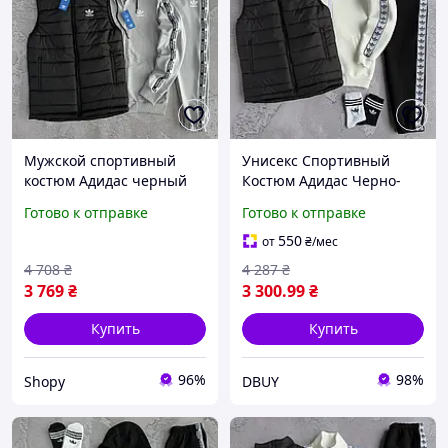
Мужской спортивный
Унисекс Спортивный
костюм Адидас черный
Костюм Адидас Черно-
жилет с
молочный С Лампасами С
Готово к отправке
Готово к отправке
застежкоймолнией серые
Кофтой Жилетом
штаны с лампасами
Брюками Adidas DBUY
550
от
₴
/мес
Adidas Shopy Чоловічий
Унісекс Спортивний
4 708
₴
4 287
₴
спортивний костюм
Костюм Адідас
3 769
₴
3 300
.99
₴
Купить
Купить
96%
98%
Shopy
DBUY