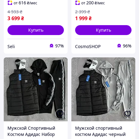
штаны с лампасами
жилетка Стильный
616
200
от
₴
/мес
от
₴
/мес
Adidas Seli Чоловічий
костюм и жилет Адидас
4 593
₴
2 399
₴
спортивний костюм
3 699
₴
1 999
₴
Купить
Купить
97%
96%
Seli
CosmoSHOP
Мужской Спортивный
Мужской спортивный
Костюм Адидас Набор
костюм Адидас черный