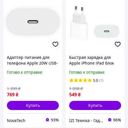
Адаптер питания для
Быстрая зарядка для
телефона Apple 20W USB-
Apple iPhone iPad блок
C White (MUVV3)
питания 20W USB-C Power
Готово к отправке
Готово к отправке
Adapter
5.0
(1)
1 399
₴
1 098
₴
769
₴
549
₴
Купить
Купить
93%
96%
NovaTech
IZI Техніка - Гаджети та аксесуари