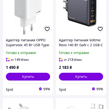
Адаптер питания OPPO
Адаптер питания Voltme
Supervooc 45 Вт USB Type-
Revo 140 Вт GaN с 2 USB-C
C USB-A белый для
и 1 USB-A черный для
Готово к отправке
Готово к отправке
быстрой зарядки
быстрой зарядки
смартфонов и планшетов
устройств
149
218
от
₴
/мес
от
₴
/мес
1 490
₴
2 183
₴
Купить
Купить
99%
99%
Spot
Spot