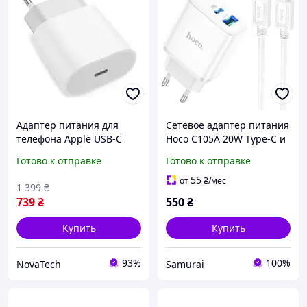
Адаптер питания для
Сетевое адаптер питания
телефона Apple USB-C
Hoco C105A 20W Type-C и
Power Adapter 20W White
USB с быстрой зарядкой и
Готово к отправке
Готово к отправке
(MHJE3) (Уцененный)
кабелем Type-c to Type-c в
комплекте
55
от
₴
/мес
1 399
₴
739
₴
550
₴
Купить
Купить
93%
100%
NovaTech
Samurai