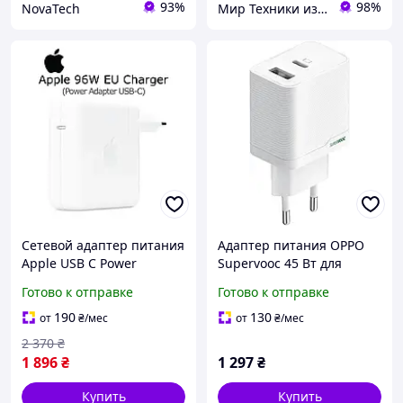
93%
98%
NovaTech
Мир Техники из Европы
Сетевой адаптер питания
Адаптер питания OPPO
Apple USB C Power
Supervooc 45 Вт для
Adapter 96W зарядное
быстрой зарядки
Готово к отправке
Готово к отправке
устройство для MacBook
смартфонов с USB Type-C
Pro Air iPad iPhone
и USB-A
190
130
от
₴
/мес
от
₴
/мес
2 370
₴
1 896
₴
1 297
₴
Купить
Купить