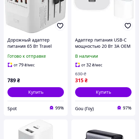
Дорожный адаптер
Адаптер питания USB-C
питания 65 Вт Travel
мощностью 20 Вт 3А OEM
Adapter HHT906
USB-C поддержка Smart
Готово к отправке
В наличии
Универсальный
Charge для заряда Iphone
дорожный адаптер с 2
iPad Air Белый
79
32
от
₴
/мес
от
₴
/мес
портами USB A/USB C
630
₴
789
₴
315
₴
Купить
Купить
99%
97%
Spot
Gou (Гоу)