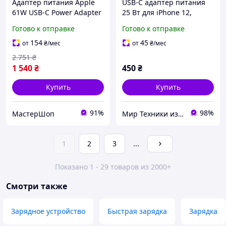
Адаптер питания Apple
USB-C адаптер питания
61W USB-C Power Adapter
25 Вт для iPhone 12,
(MNF72) (Original in box)
12mini Pro Max, быстрая
Готово к отправке
Готово к отправке
зарядка Type-C для Apple,
кабель для iPhone,
154
45
от
₴
/мес
от
₴
/мес
Amazon, Германия
2 751
₴
1 540
₴
450
₴
Купить
Купить
91%
98%
МастерШоп
Мир Техники из Европы
1
2
3
...
Показано 1 - 29 товаров из 2000+
Смотри также
Зарядное устройство
Быстрая зарядка
Зарядка