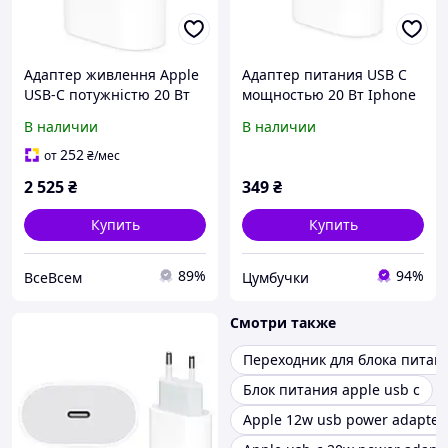
Адаптер живлення Apple
Адаптер питания USB C
USB-C потужністю 20 Вт
мощностью 20 Вт Iphone
(нова модель)
13
В наличии
В наличии
252
от
₴
/мес
2 525
₴
349
₴
Купить
Купить
89%
94%
ВсеВсем
Цумбучки
Смотри также
Переходник для блока питан
Блок питания apple usb c
Apple 12w usb power adapter