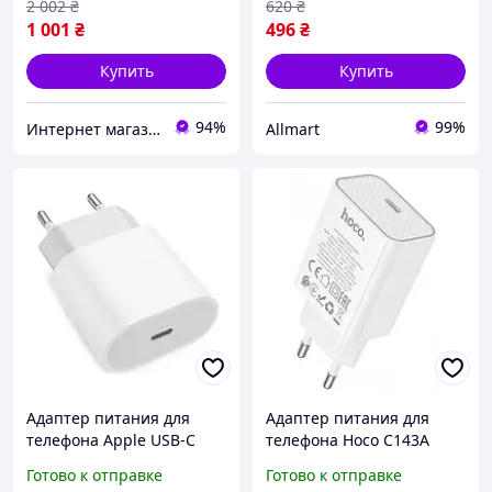
2 002
₴
620
₴
1 001
₴
496
₴
Купить
Купить
94%
99%
Интернет магазин "Electro Seller" 🛒 Только качественные товары по лучшим ценам ✅
Allmart
Адаптер питания для
Адаптер питания для
телефона Apple USB-C
телефона Hoco C143A
Power Adapter 20W White
Benefit 1USB-C/PD20W
Готово к отправке
Готово к отправке
(MHJE3)
White