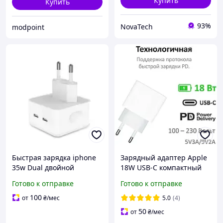
Купить
Купить
93%
NovaTech
modpoint
Быстрая зарядка iphone
Зарядный адаптер Apple
35w Dual двойной
18W USB-C компактный
адаптер питания Apple
блок питания для iPhone
Готово к отправке
Готово к отправке
usb-c+с power adapter
iPad AirPods с
сетевое зу DFGCV
поддержкой быстрой
100
от
₴
/мес
5.0
(4)
зарядки
50
от
₴
/мес