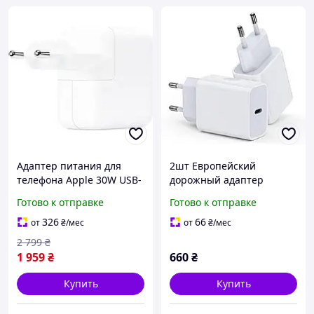
Адаптер питания для
2шт Европейский
телефона Apple 30W USB-
дорожный адаптер
C Power Adapter Model
питания USB-C
Готово к отправке
Готово к отправке
A2164 White (MW2G3)
мощностью 20 Вт + 2
кабеля, Amazon,
326
66
от
₴
/мес
от
₴
/мес
Германия
2 799
₴
1 959
₴
660
₴
Купить
Купить