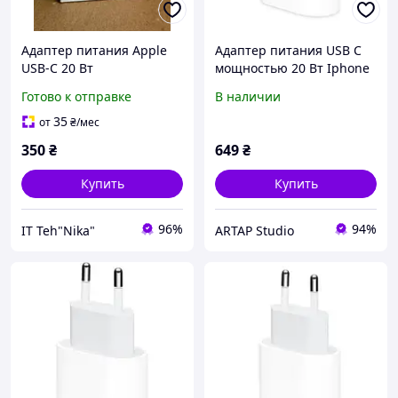
Адаптер питания Apple
Адаптер питания USB C
USB-C 20 Вт
мощностью 20 Вт Iphone
(Великобритания)
11
Готово к отправке
В наличии
35
от
₴
/мес
350
₴
649
₴
Купить
Купить
96%
94%
IT Teh"Nika"
ARTAP Studio