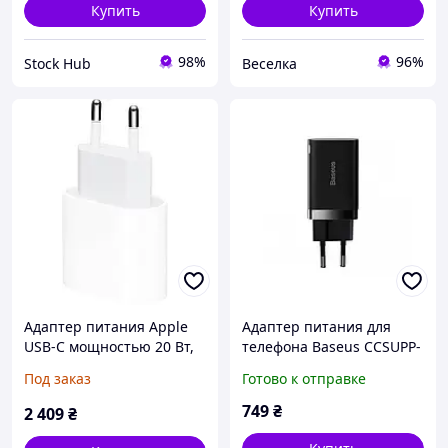
Купить
Купить
98%
96%
Stock Hub
Веселка
Адаптер питания Apple
Адаптер питания для
USB-C мощностью 20 Вт,
телефона Baseus CCSUPP-
зарядное устройство USB
E01 Black Super Si Pro,
Под заказ
Готово к отправке
мощностью 20 Вт, 1 порт
Quick Charge, USB-C, USB-
USB-C® Home
A, 30 Вт
749
₴
2 409
₴