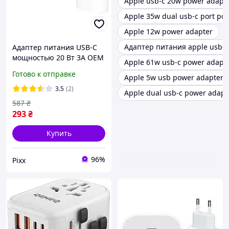
Apple usb-c 20w power adapt
Apple 35w dual usb-c port po
Apple 12w power adapter
Адаптер питания apple usb-c
Адаптер питания USB-C
мощностью 20 Вт 3А OEM
Apple 61w usb-c power adapt
USB-C поддержка Smart
Готово к отправке
Apple 5w usb power adapter
Charge для заряда Iphone
iPad Air Белый tet
3.5
(2)
Apple dual usb-c power adapt
587
₴
293
₴
Купить
96%
Pixx