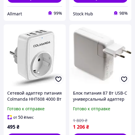
99%
98%
Allmart
Stock Hub
Сетевой адаптер питания
Блок питания 87 Вт USB-C
Colmanda HHT608 4000 Вт
универсальный адаптер
Розетка с 3 USB и 1
для ноутбуков и
Готово к отправке
Готово к отправке
портом Type-C
мобильных устройств с
защитой от перегрева
50
от
₴
/мес
1 809
₴
FLAME
495
₴
1 206
₴