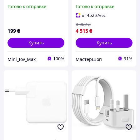
устройство и кабель,
Adapter (MLYU3) (Original
Готово к отправке
Готово к отправке
совместимый с Apple
no box)
iPhone
452
от
₴
/мес
8 062
₴
199
₴
4 515
₴
Купить
Купить
100%
91%
Mini_Iov_Max
МастерШоп