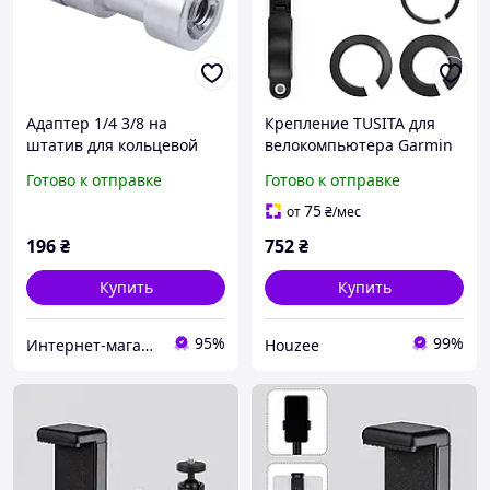
Адаптер 1/4 3/8 на
Крепление TUSITA для
штатив для кольцевой
велокомпьютера Garmin
лампы Puluz DCA3601
Edge черное переднее
Готово к отправке
Готово к отправке
для установки на
велосипед с адаптером
75
от
₴
/мес
196
₴
752
₴
Купить
Купить
95%
99%
Интернет-магазин smartmiks.com.ua
Houzee