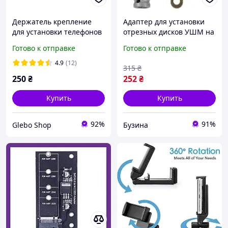
Держатель крепление
Адаптер для установки
для установки телефонов
отрезных дисков УШМ на
на штатив 1/4 дюйма
вал электродрели buzyna
Готово к отправке
Готово к отправке
Фиксатор с шаровой
головкой 3D
4.9
(12)
315
₴
250
₴
252
₴
Купить
Купить
92%
91%
Glebo Shop
Бузина