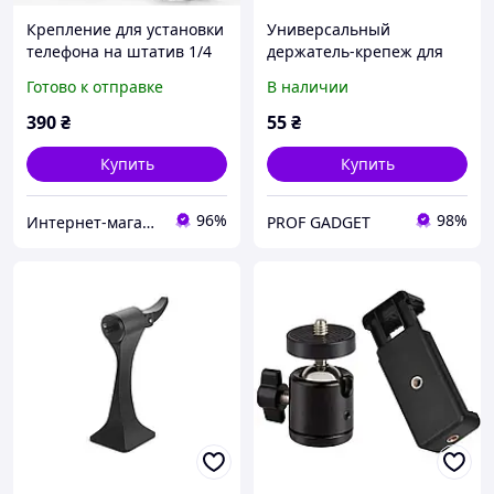
Крепление для установки
Универсальный
телефона на штатив 1/4
держатель-крепеж для
дюйма и к фотоаппарату
установки телефона на
Готово к отправке
В наличии
Адаптер держатель Jmary
штатив резьба 1/4"
390
₴
55
₴
Купить
Купить
96%
98%
Интернет-магазин наручных часов Time-Step
PROF GADGET