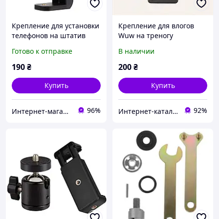
Крепление для установки
Крепление для влогов
телефонов на штатив
Wuw на треногу
трипод 1/4 дюйма
раздвижное 8CC86B8072
Готово к отправке
В наличии
поворотный 360 градусов
190
₴
200
₴
Купить
Купить
96%
92%
Интернет-магазин наручных часов Time-Step
Интернет-каталог скидок "BAGSPACE.ua"