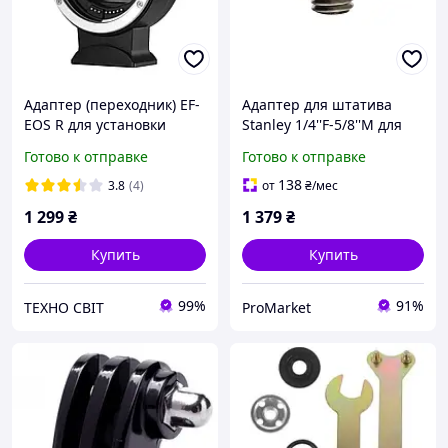
Адаптер (переходник) EF-
Адаптер для штатива
EOS R для установки
Stanley 1/4''F-5/8''M для
объектива Canon EF или
лазерного уровня, высота
Готово к отправке
Готово к отправке
EF-S на фотоаппарат
2 см, переходник для
Canon RF
установки на треногу
138
3.8
(4)
от
₴
/мес
1 299
₴
1 379
₴
Купить
Купить
99%
91%
ТЕХНО СВІТ
ProMarket