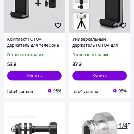
Комплект FOTO4
Универсальный
держатель для телефона
держатель FOTO4 для
на штатив и шаровая
телефона на штатив 1/4"
Готово к отправке
Готово к отправке
головка 1/4" для съемки и
с двойной резьбой для
кольцевых ламп SB0324
фото и кольцевых ламп
53
₴
37
₴
SB0325
Купить
Купить
95%
95%
foto4.com.ua
foto4.com.ua