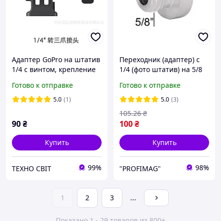
Адаптер GoPro на штатив
Переходник (адаптер) с
1/4 с винтом, крепление
1/4 (фото штатив) на 5/8
для экшн-камер GoPro, DJI
для лазерных уровней
Готово к отправке
Готово к отправке
Osmo Action, Insta360
5.0
(1)
5.0
(3)
105
.26
₴
90
₴
100
₴
Купить
Купить
99%
98%
ТЕХНО СВІТ
"PROFIMAG"
1
2
3
...
Показано 1 - 29 товаров из 800+