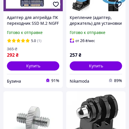
Адаптер для апгрейда ПК
Крепление (адаптер,
переходник SSD M.2 NGFF
держатель) для установки
ключ B на SATA3 6Гбит/с
планшета и телефона на
Готово к отправке
Готово к отправке
легкая установка без
монопод, штатив XT-902
драйверов
26
5.0
(1)
от
₴
/мес
365
₴
292
₴
257
₴
Купить
Купить
91%
89%
Бузина
Nikamoda