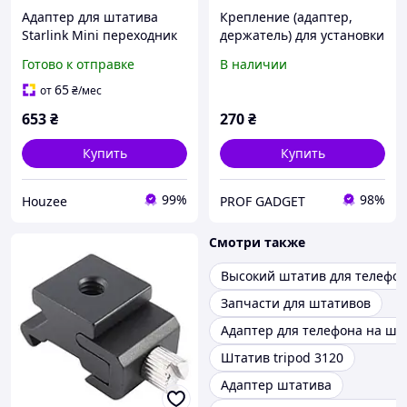
Адаптер для штатива
Крепление (адаптер,
Starlink Mini переходник
держатель) для установки
1/4 дюйма для установки
телефонов на камеру,
Готово к отправке
В наличии
антенны на штативы
монопод, штатив -
вращающийся JMARY BH-
65
от
₴
/мес
05
653
₴
270
₴
Купить
Купить
99%
98%
Houzee
PROF GADGET
Смотри также
Высокий штатив для телефо
Запчасти для штативов
Адаптер для телефона на шт
Штатив tripod 3120
Адаптер штатива