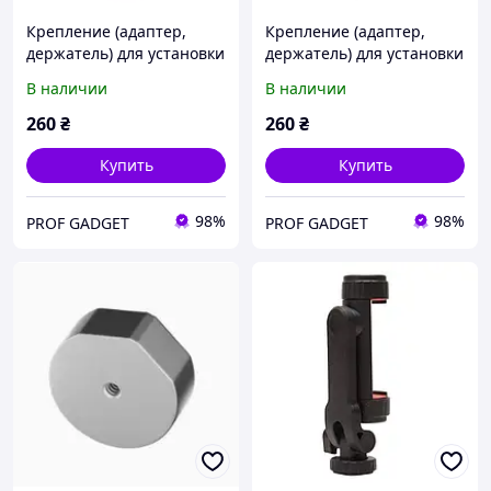
Крепление (адаптер,
Крепление (адаптер,
держатель) для установки
держатель) для установки
телефонов на камеру,
телефонов на камеру,
В наличии
В наличии
монопод, штатив -
монопод, штатив -
вращающийся CimaPro
вращающийся CimaPro
260
₴
260
₴
CP-10
CP-10
Купить
Купить
98%
98%
PROF GADGET
PROF GADGET