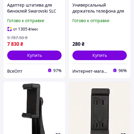
Адаптер штатива для
Универсальный
биноклей Swarovski SLC
держатель телефона для
для установки на штатив
установки на штатив
Готово к отправке
Готово к отправке
всех моделей SLC
Крепление Штативная
головка шаровая 1/4
1305
от
₴
/мес
9 787
.50
₴
7 830
₴
280
₴
Купить
Купить
97%
96%
ВсеОпт
Интернет-магазин наручных часов Time-Step