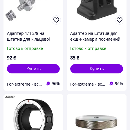
Адаптер 1/4 3/8 на
Адаптер на штатив для
штатив для кільцевої
екшн-камери посилений
лампи Puluz DCA4203
GoPro Insta360 DJI ACprof
Готово к отправке
Готово к отправке
4793
92
₴
85
₴
Купить
Купить
96%
96%
For-extreme - все для фото- та відео блогу
For-extreme - все для фото- та відео блогу