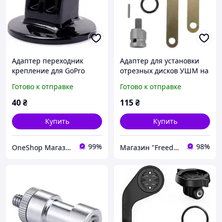
Адаптер переходник
Адаптер для установки
крепление для GoPro
отрезных дисков УШМ на
(Tripod Mount) на штатив
вал электродрели
Готово к отправке
Готово к отправке
или монопод
40
₴
115
₴
Купить
Купить
99%
98%
OneShop Магазин-Склад
Магазин "Freedelivery"