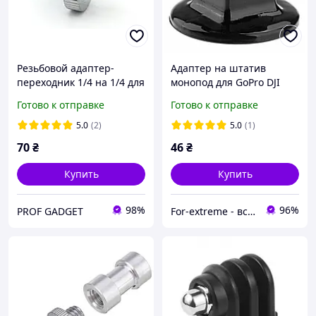
Резьбовой адаптер-
Адаптер на штатив
переходник 1/4 на 1/4 для
монопод для GoPro DJI
штативов, моноподов и
Action
Готово к отправке
Готово к отправке
фотоаксессуаров
5.0
(2)
5.0
(1)
70
₴
46
₴
Купить
Купить
98%
96%
PROF GADGET
For-extreme - все для фото- та відео блогу