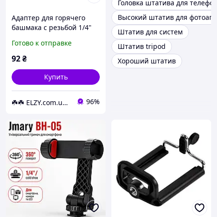
Головка штатива для телефо
Высокий штатив для фотоап
Адаптер для горячего
башмака с резьбой 1/4"
Штатив для систем
установка вспышки на
Готово к отправке
Штатив tripod
штатив
92
₴
Хороший штатив
Купить
96%
☘️☘️ ELZY.com.ua ☘️☘️