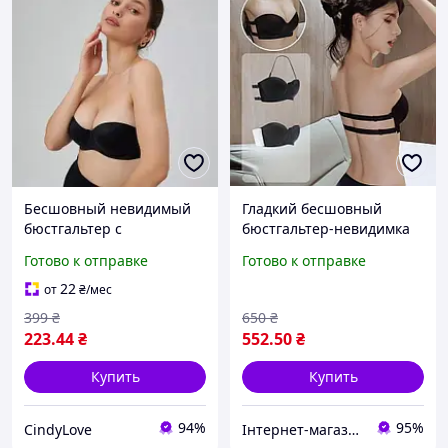
Бесшовный невидимый
Гладкий бесшовный
бюстгальтер с
бюстгальтер-невидимка
силиконовой и тканевой
Зефир с ТРОЙНЫМ ПУШ
Готово к отправке
Готово к отправке
спинкой женский бюст с
АП черный 70АВ 75АВ
пуш ап эффектом без
80АВ 85АВ
22
от
₴
/мес
бретель Черный C
399
₴
650
₴
223
.44
₴
552
.50
₴
Купить
Купить
94%
95%
CindyLove
Інтернет-магазин товарів для дому "The Rechi"