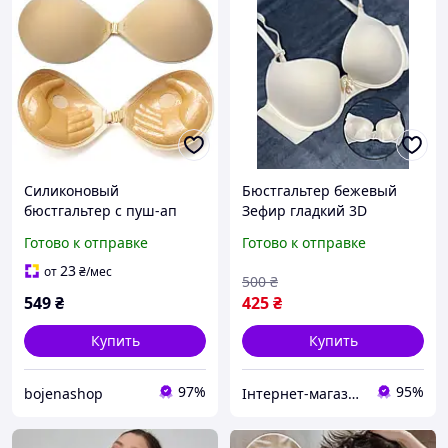
Силиконовый
Бюстгальтер бежевый
бюстгальтер с пуш-ап
Зефир гладкий 3D
эффектом без спинки и
ТРОЙНОЙ ПУШ АП СУПЕР
Готово к отправке
Готово к отправке
бретелей, невидимый
75BC 80BC 85BC гладкий
лиф на липкой основе,
лифчик с очень большим
23
от
₴
/мес
500
₴
бежевый цвет
пушап
549
₴
425
₴
Купить
Купить
97%
95%
bojenashop
Інтернет-магазин товарів для дому "The Rechi"