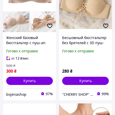
Женский базовый
Бесшовный бюстгальтер
бюстгальтер с пуш-ап
без бретелей с 3D пуш-
эффектом, гладкая чашка
апом. Бежевый (на
Готово к отправке
Готово к отправке
без косточек,
размер 70-75 B)
регулируемая спинка
12
от
₴
/мес
500
₴
300
₴
280
₴
Купить
Купить
97%
99%
bojenashop
"CHERRY SHOP" Косметика, женская одежда и аксессуары