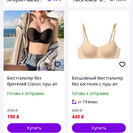
Бюстгальтер без
Бесшовный бюстгальтер
бретелей Classic пуш ап
без косточек с пуш-ап
женский гладкий
эффектом на
Готово к отправке
Готово к отправке
бесшовный балконет
регулируемых бретелях,
трансформер черный
формованный
19
от
₴
/мес
невидимый женский
290
₴
600
₴
бюстгальтер
190
₴
449
₴
Купить
Купить