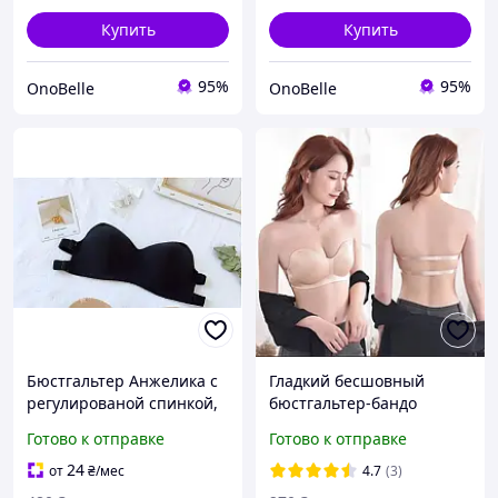
грудь, Бюст
Купить
Купить
95%
95%
OnoBelle
OnoBelle
Бюстгальтер Анжелика с
Гладкий бесшовный
регулированой спинкой,
бюстгальтер-бандо
Бесшовный гладкий
Русалка ПУШ АП бежевый
Готово к отправке
Готово к отправке
бюстгальтер пуш ап,
70АВ-75АВ
Бюстгальтер в стиле
24
от
₴
/мес
4.7
(3)
бандо