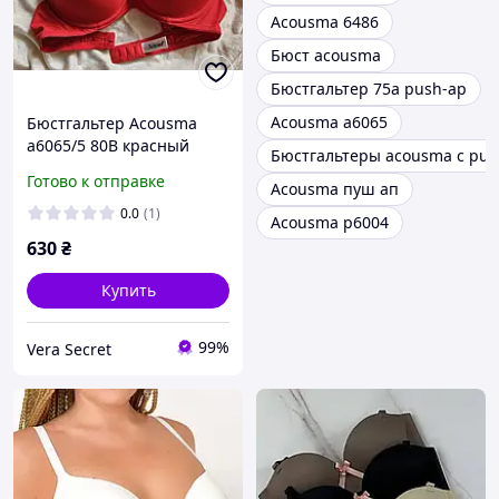
Acousma 6486
Бюст acousma
Бюстгальтер 75а push-ap
Acousma a6065
Бюстгальтер Acousma
a6065/5 80B красный
Бюстгальтеры acousma с pus
базовый гладкий пуш-ап
Готово к отправке
Acousma пуш ап
0.0
(1)
Acousma p6004
630
₴
Купить
99%
Vera Secret