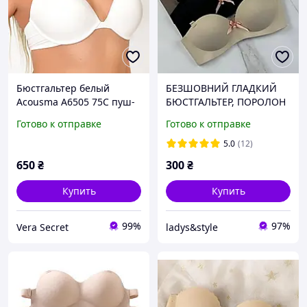
Бюстгальтер белый
БЕЗШОВНИЙ ГЛАДКИЙ
Acousma A6505 75C пуш-
БЮСТГАЛЬТЕР, ПОРОЛОН
ап базовый гладкий
ПУШ АП І КОРЕКТОР
Готово к отправке
Готово к отправке
(РУКА АДАМА) БРЕТЕЛІ
ЗНІМНІ.
5.0
(12)
650
₴
300
₴
Купить
Купить
99%
97%
Vera Secret
ladys&style