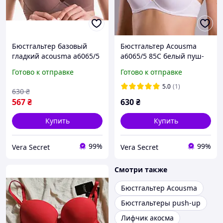
Бюстгальтер базовый
Бюстгальтер Acousma
гладкий acousma a6065/5
a6065/5 85C белый пуш-
пуш-ап 75C мокко
ап базовый гладкий
Готово к отправке
Готово к отправке
5.0
(1)
630
₴
567
₴
630
₴
Купить
Купить
99%
99%
Vera Secret
Vera Secret
Смотри также
Бюстгальтер Acousma
Бюстгальтеры push-up
Лифчик акосма