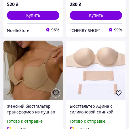
косточек
520
₴
280
₴
Купить
Купить
96%
99%
NoelleStore
"CHERRY SHOP" Косметика, женская одежда и аксессуары
Женский бюстгальтер
Бюстгальтер Афина с
трансформер из пуш ап
силиконовой спинкой
гладкий бюст для
Push-Up, Бесшовный
Готово к отправке
Готово к отправке
глубокого декольте с
гладкий лифчик балконет