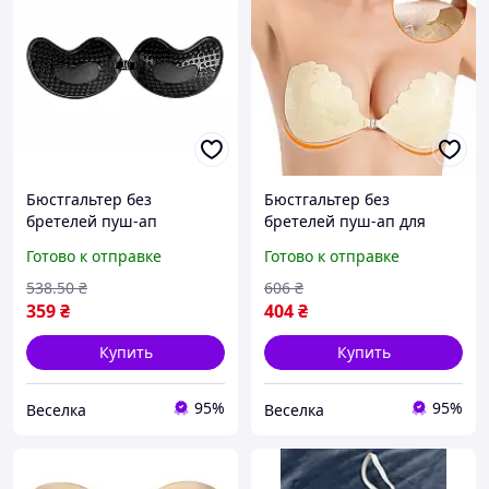
Бюстгальтер без
Бюстгальтер без
бретелей пуш-ап
бретелей пуш-ап для
гипоаллергенный для
вечерних платьев и
Готово к отправке
Готово к отправке
вечерних выходов и
открытых плеч
особых случаев FLAME
экономичный
538
.50
₴
606
₴
многоразовый FLAME
359
₴
404
₴
Купить
Купить
95%
95%
Веселка
Веселка