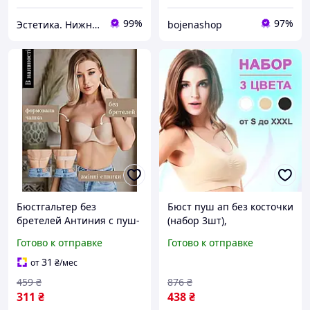
99%
97%
Эстетика. Нижнее белье.
bojenashop
Бюстгальтер без
Бюст пуш ап без косточки
бретелей Антиния с пуш-
(набор 3шт),
ап и прозрачной спинкой
Бюстгальтеры без
Готово к отправке
Готово к отправке
универсальный женский
косточек, Бесшовные
бюстгальтер для
бюстгальтеры на
31
от
₴
/мес
открытой спины,
большую грудь, MTS
459
₴
876
₴
311
₴
438
₴