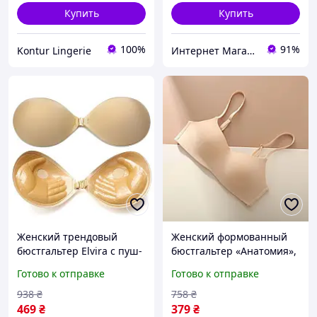
Купить
Купить
100%
91%
Kontur Lingerie
Интернет Магазин "StepShop"
Женский трендовый
Женский формованный
бюстгальтер Elvira с пуш-
бюстгальтер «Анатомия»,
ап, Бюстгальтер
Базовый бесшовный
Готово к отправке
Готово к отправке
самоклеющийся без
бюстгальтер без
бретелей, Женское
косточек, который
938
₴
758
₴
стильное белье
отлично поддерживает
469
₴
379
₴