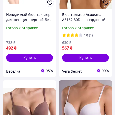
Невидимый бюстгальтер
Бюстгальтер Acousma
для женщин черный без
A6162 80D леопардовый
бретелек с эффектом
гладкий пуш-ап
Готово к отправке
Готово к отправке
пуш-ап для создания
декольте FLAME
4.0
(1)
738
₴
630
₴
492
₴
567
₴
Купить
Купить
95%
99%
Веселка
Vera Secret