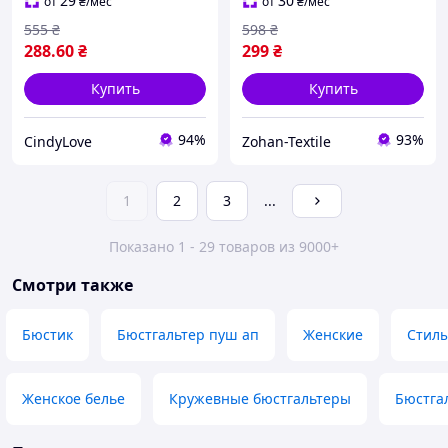
дополнительной
пуш ап бежевый, размер
29
30
от
₴
/мес
от
₴
/мес
бретелькой Бежевый 70B
70A
555
₴
598
₴
288
.60
₴
299
₴
Купить
Купить
94%
93%
CindyLove
Zohan-Textile
1
2
3
...
Показано 1 - 29 товаров из 9000+
Смотри также
Бюстик
Бюстгальтер пуш ап
Женские
Стил
Женское белье
Кружевные бюстгальтеры
Бюстгал