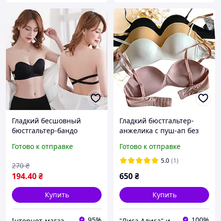
Гладкий бесшовный
Гладкий бюстгальтер-
бюстгальтер-бандо
анжелика с пуш-ап без
Русалка ПУШ АП черный
каркасов Acousma А6601
Готово к отправке
Готово к отправке
70АВ-75АВ
Чашка B C
5.0
(1)
270
₴
194
.40
₴
650
₴
Купить
Купить
95%
100%
Інтернет-магазин товарів для дому "The Rechi"
"Лиса Алиса" интернет-магазин нижнего белья для всей семьи и детской одежды