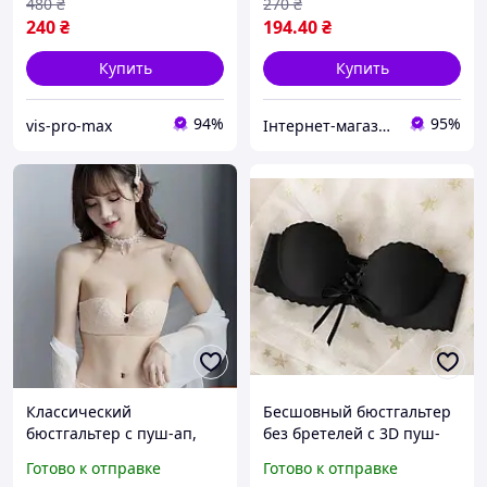
480
₴
270
₴
240
₴
194
.40
₴
Купить
Купить
94%
95%
vis-pro-max
Інтернет-магазин товарів для дому "The Rechi"
Классический
Бесшовный бюстгальтер
бюстгальтер с пуш-ап,
без бретелей с 3D пуш-
лифчик анжелика с пуш-
апом. Черный (на размер
Готово к отправке
Готово к отправке
ап, бюстгальтер без
70-75 B)