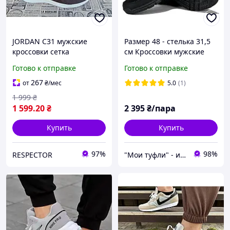
JORDAN С31 мужские
Размер 48 - стелька 31,5
кроссовки сетка
см Кроссовки мужские
коричневая
Restime, весенние
Готово к отправке
Готово к отправке
летние, текстиль сетка,
черные Restime 24821
267
от
₴
/мес
5.0
(1)
1 999
₴
1 599
.20
₴
2 395
₴/пара
Купить
Купить
97%
98%
RESPECTOR
"Мои туфли" - интернет магазин обуви на все случаи жизни.