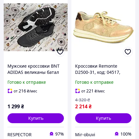
Мужские кроссовки BNT
Кроссовки Remonte
ADIDAS великаны батал
D2500-31, код: 04517,
большие размеры ткань
последний размер: 41
Готово к отправке
Готово к отправке
сетка
216
221
от
₴
/мес
от
₴
/мес
4 320
₴
1 299
₴
2 214
₴
Купить
Купить
97%
100%
RESPECTOR
Mir-obuvi