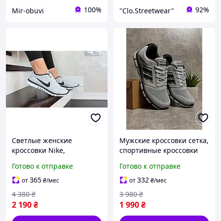
100%
92%
Mir-obuvi
"Clo.Streetwear"
Светлые женские
Мужские кроссовки сетка,
кроссовки Nike,
спортивные кроссовки
спортивные кроссовки
сетка для мужчин,
Готово к отправке
Готово к отправке
для девушек, женские
повседневные легкие
кроссовки сетка для
кроссовки для мужчины
365
332
от
₴
/мес
от
₴
/мес
спорта
4 380
₴
3 980
₴
2 190
₴
1 990
₴