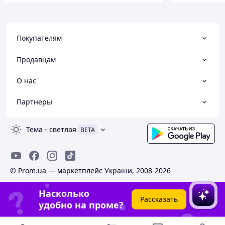
Покупателям
Продавцам
О нас
Партнеры
Тема
-
светлая
BETA
© Prom.ua — маркетплейс України, 2008-2026
Насколько
Рассказать
удобно на проме?