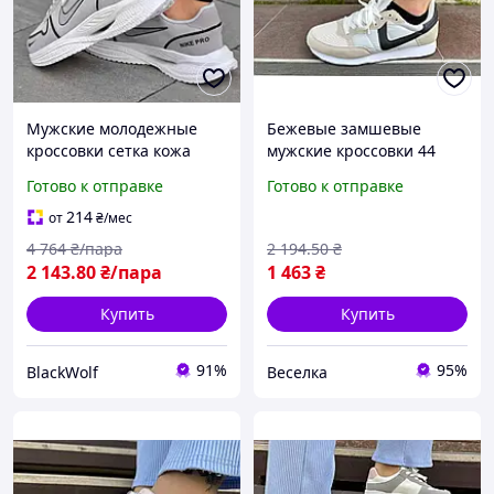
Мужские молодежные
Бежевые замшевые
кроссовки сетка кожа
мужские кроссовки 44
найк Pro BLK-31
размера для активного
Готово к отправке
Готово к отправке
отдыха и повседневного
стиля FLAME
214
от
₴
/мес
4 764
₴/пара
2 194
.50
₴
2 143
.80
₴/пара
1 463
₴
Купить
Купить
91%
95%
BlackWolf
Веселка