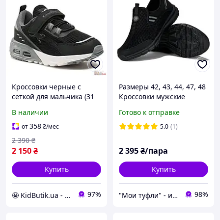
Кроссовки черные с
Размеры 42, 43, 44, 47, 48
сеткой для мальчика (31
Кроссовки мужские
размер) KangaROOS
Restime, весенние
В наличии
Готово к отправке
летние, текстиль сетка,
черные
358
от
₴
/мес
5.0
(1)
2 390
₴
2 150
₴
2 395
₴/пара
Купить
Купить
97%
98%
🤩 KidButik.ua - дитячий одяг та взуття! 🚀 Безкоштовна доставка!
"Мои туфли" - интернет магазин обуви на все случаи жизни.