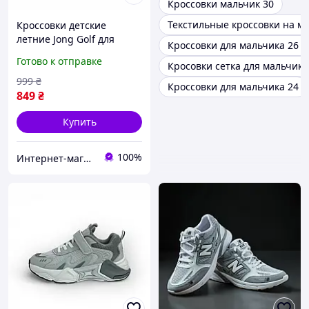
Кроссовки мальчик 30
Текстильные кроссовки на м
Кроссовки детские
летние Jong Golf для
Кроссовки для мальчика 26 2
мальчика и девочки
Готово к отправке
Кросовки сетка для мальчика
белые с сеткой, на
липучке, размер 31 (19.7
999
₴
Кроссовки для мальчика 24
см)
849
₴
Купить
100%
Интернет-магазин детской одежды и обуви