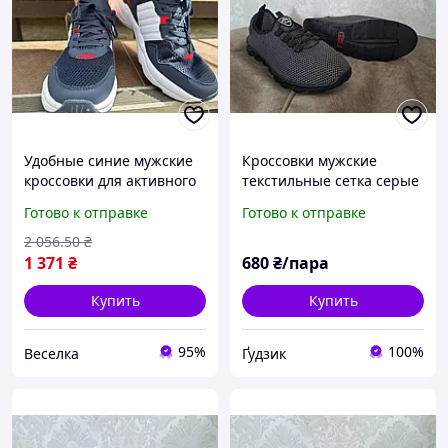
Удобные синие мужские
Кроссовки мужские
кроссовки для активного
текстильные сетка серые
отдыха и повседневной
44 размер
Готово к отправке
Готово к отправке
носки 40 41 размер
FLAME
2 056
.50
₴
1 371
₴
680
₴/пара
Купить
Купить
95%
100%
Веселка
Ґудзик