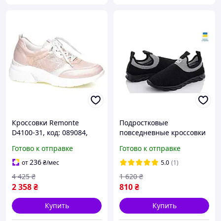
Кроссовки Remonte
Подростковые
D4100-31, код: 089084,
повседневные кроссовки
последний размер: 40
для парней сетка
Готово к отправке
Готово к отправке
236
от
₴
/мес
5.0
(1)
4 425
₴
1 620
₴
2 358
₴
810
₴
Купить
Купить