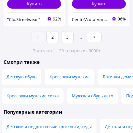
Купить
Купить
92%
96%
"Clo.Streetwear"
Centr-Vzuta магазин обуви, одежды и товаров для дома
1
2
3
...
Показано 1 - 29 товаров из 9000+
Смотри также
Детскую обувь
Кроссовки мужские
Ботинки деми
Кроссовки мужские сетка
Мужская обувь лето
По
Популярные категории
Детские и подростковые кроссовки, кеды
Детская и по