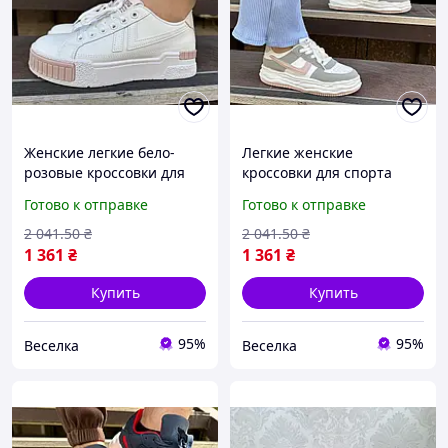
Женские легкие бело-
Легкие женские
розовые кроссовки для
кроссовки для спорта
активного отдыха и
бело-серые с
Готово к отправке
Готово к отправке
повседневной носки
амортизацией и удобной
размеры 36-37 FLAME
подошвой 36 38 размер
2 041
.50
₴
2 041
.50
₴
FLAME
1 361
₴
1 361
₴
Купить
Купить
95%
95%
Веселка
Веселка