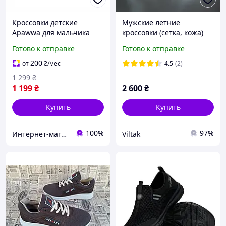
Кроссовки детские
Мужские летние
Apawwa для мальчика
кроссовки (сетка, кожа)
серые сетка на липучке
белые, текстильные
Готово к отправке
Готово к отправке
размер 31 (19.5 см)
дышащие на лето для
мужчин, размеры 40-45
200
от
₴
/мес
4.5
(2)
1 299
₴
1 199
₴
2 600
₴
Купить
Купить
100%
97%
Интернет-магазин детской одежды и обуви
Viltak