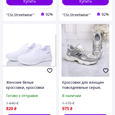
Купить
Купить
92%
92%
"Clo.Streetwear"
"Clo.Streetwear"
Женские белые
Кроссовки для женщин
кроссовки, кроссовки
повседневные серые,
сетка для девушки, белые
дышащая сетка, 36-41
Готово к отправке
В наличии
кроссовки сетка для
размер
женщины
1 640
₴
1 175
₴
820
₴
975
₴